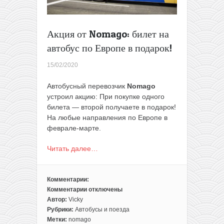
Акция от Nomago: билет на
автобус по Европе в подарок!
15/02/2020
Автобусный перевозчик
Nomago
устроил акцию: При покупке одного
билета — второй получаете в подарок!
На любые направления по Европе в
феврале-марте.
Читать далее…
Комментарии:
Комментарии
отключены
к
Автор:
Vicky
записи
Рубрики:
Автобусы и поезда
Акция
Метки:
nomago