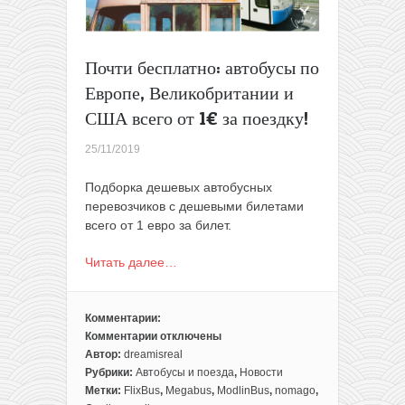
поездки
по
Европе!
(Ecolines,
Почти бесплатно: автобусы по
RegioJet,
Европе, Великобритании и
Nomago,
Eurolines,
США всего от 1€ за поездку!
Italo)
25/11/2019
Подборка дешевых автобусных
перевозчиков с дешевыми билетами
всего от 1 евро за билет.
Читать далее…
Комментарии:
Комментарии
отключены
к
Автор:
dreamisreal
записи
Рубрики:
Автобусы и поезда
,
Новости
Почти
Метки:
FlixBus
,
Megabus
,
ModlinBus
,
nomago
,