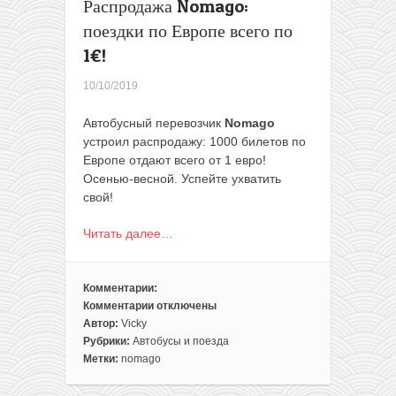
Распродажа Nomago:
за
поездку!
поездки по Европе всего по
1€!
10/10/2019
Автобусный перевозчик
Nomago
устроил распродажу: 1000 билетов по
Европе отдают всего от 1 евро!
Осенью-весной. Успейте ухватить
свой!
Читать далее…
Комментарии:
Комментарии
отключены
к
Автор:
Vicky
записи
Рубрики:
Автобусы и поезда
Распродажа
Метки:
nomago
Nomago:
поездки