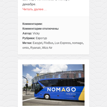
декабре.
Читать далее…
Комментарии:
Комментарии
отключены
к
Автор:
Vicky
записи
Рубрики:
Евротур
Евротур
Метки:
Easyjet
,
FlixBus
,
Lux Express
,
nomago
,
по
omio
,
Ryanair
,
Wizz Air
акциям:
8
городов
Европы
в
одной
поездке
из
Минска
всего
за
113€