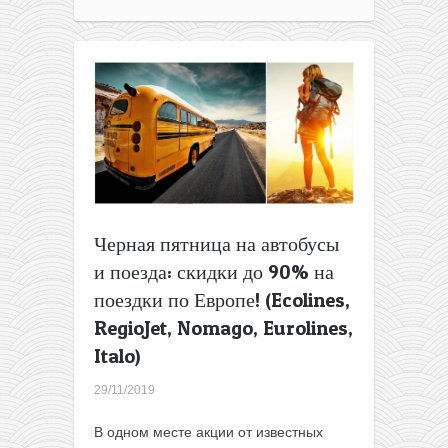
от
Nomago:
билет
на
автобус
по
Европе
в
подарок!
Черная пятница на автобусы
и поезда: скидки до 90% на
поездки по Европе! (Ecolines,
RegioJet, Nomago, Eurolines,
Italo)
29/11/2019
В одном месте акции от известных