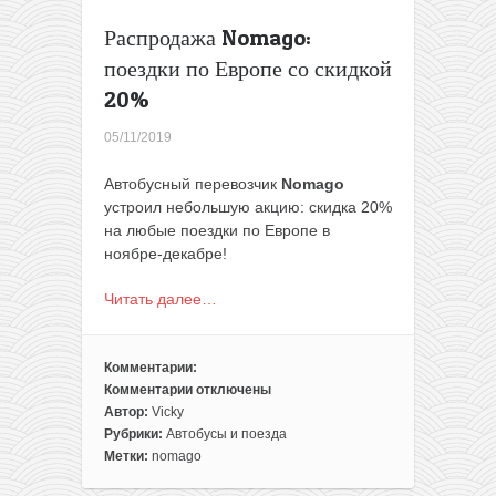
Распродажа Nomago:
поездки по Европе со скидкой
20%
05/11/2019
Автобусный перевозчик
Nomago
устроил небольшую акцию: скидка 20%
на любые поездки по Европе в
ноябре-декабре!
Читать далее…
Комментарии:
Комментарии
отключены
к
Автор:
Vicky
записи
Рубрики:
Автобусы и поезда
Распродажа
Метки:
nomago
Nomago: