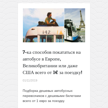
поездки
по
Европе
со
скидкой
20%
7-ка способов покататься на
автобусе в Европе,
Великобритании или даже
США всего от 1€ за поездку!
01/11/2019
Подборка дешевых автобусных
перевозчиков с дешевыми билетами
всего от 1 евро за поездку.