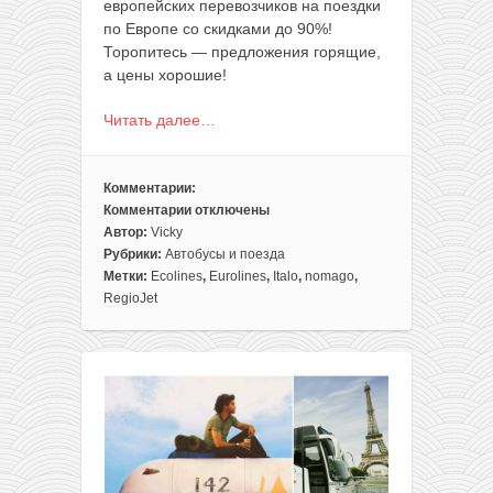
европейских перевозчиков на поездки
по Европе со скидками до 90%!
Торопитесь — предложения горящие,
а цены хорошие!
Читать далее…
Комментарии:
Комментарии
отключены
к
Автор:
Vicky
записи
Рубрики:
Автобусы и поезда
Черная
Метки:
Ecolines
,
Eurolines
,
Italo
,
nomago
,
пятница
RegioJet
на
автобусы
и
поезда:
скидки
до
90%
на