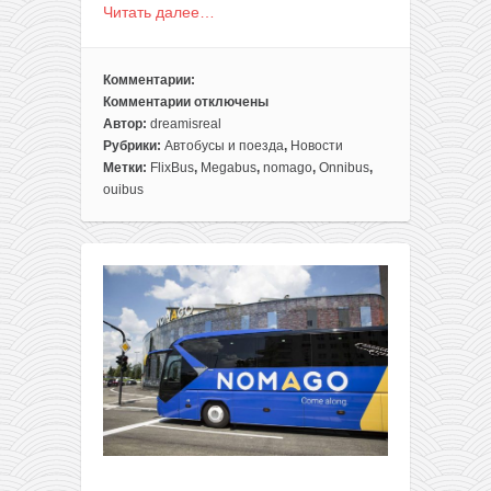
Читать далее…
Комментарии:
Комментарии
отключены
к
Автор:
dreamisreal
записи
Рубрики:
Автобусы и поезда
,
Новости
7-
Метки:
FlixBus
,
Megabus
,
nomago
,
Onnibus
,
ка
ouibus
способов
покататься
на
автобусе
в
Европе,
Великобритании
или
даже
США
всего
от
1€