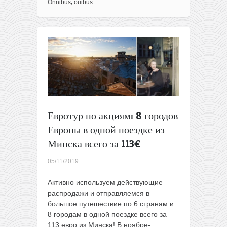
бесплатно:
Onnibus
,
ouibus
автобусы
по
Европе,
Великобритании
и
США
всего
от
1€
за
Евротур по акциям: 8 городов
поездку!
Европы в одной поездке из
Минска всего за 113€
05/11/2019
Активно используем действующие
распродажи и отправляемся в
большое путешествие по 6 странам и
8 городам в одной поездке всего за
113 евро из Минска! В ноябре-