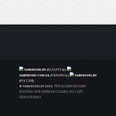
по
Европе
всего
по
1€!
VANDROUKI.BY (БЕЛАРУСЬ)
|
VANDROUKI.COM.UA (УКРАИНА)
|
VANDROUKI.RU
(РОССИЯ)
© VANDROUKI.BY 2026. ПРИ КОПИРОВАНИИ
МАТЕРИАЛОВ ПРЯМАЯ ССЫЛКА НА САЙТ
ОБЯЗАТЕЛЬНА.