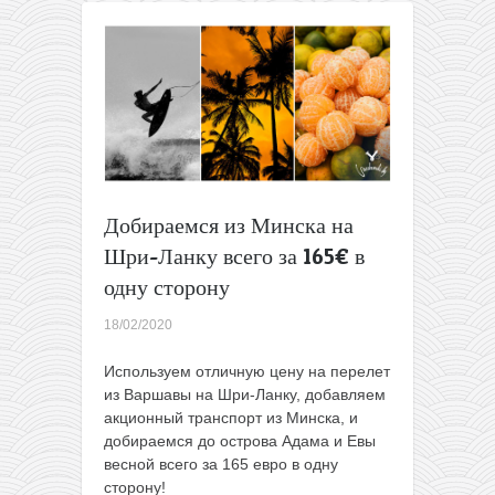
Минска
на
Карибы,
в
Африку
и
Азию
всего
от
396€
Добираемся из Минска на
туда-
Шри-Ланку всего за 165€ в
обратно
одну сторону
18/02/2020
Используем отличную цену на перелет
из Варшавы на Шри-Ланку, добавляем
акционный транспорт из Минска, и
добираемся до острова Адама и Евы
весной всего за 165 евро в одну
сторону!