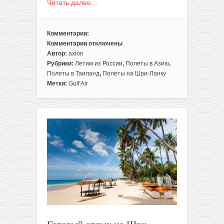
Читать далее…
Комментарии:
Комментарии
отключены
к
Автор:
axion
записи
Рубрики:
Летим из России
,
Полеты в Азию
,
Gulf
Полеты в Таиланд
,
Полеты на Шри-Ланку
Air:
Метки:
Gulf Air
полеты
из
Москвы
в
Таиланд
и
на
Шри-
Ланку
от
325€
туда-
обратно
(до