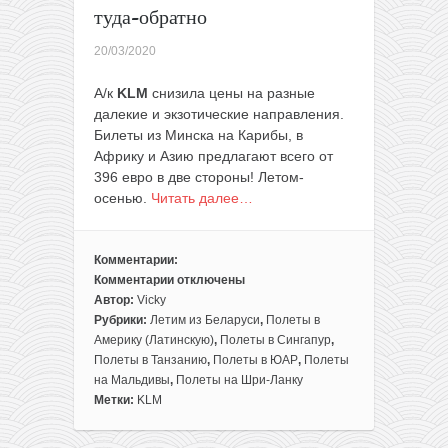
туда-обратно
20/03/2020
А/к
KLM
снизила цены на разные
далекие и экзотические направления.
Билеты из Минска на Карибы, в
Африку и Азию предлагают всего от
396 евро в две стороны! Летом-
осенью.
Читать далее…
Комментарии:
Комментарии
отключены
к
Автор:
Vicky
записи
Рубрики:
Летим из Беларуси
,
Полеты в
Снижение
Америку (Латинскую)
,
Полеты в Сингапур
,
цен
Полеты в Танзанию
,
Полеты в ЮАР
,
Полеты
у
на Мальдивы
,
Полеты на Шри-Ланку
KLM:
Метки:
KLM
полеты
из