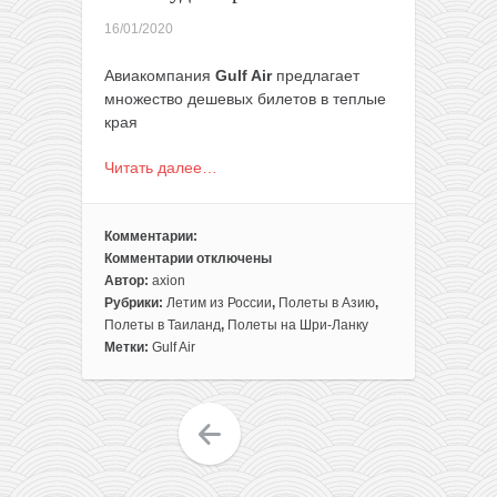
16/01/2020
Авиакомпания
Gulf Air
предлагает
множество дешевых билетов в теплые
края
Читать далее…
Комментарии:
Комментарии
отключены
к
Автор:
axion
записи
Рубрики:
Летим из России
,
Полеты в Азию
,
Gulf
Полеты в Таиланд
,
Полеты на Шри-Ланку
Air:
Метки:
Gulf Air
полеты
из
Москвы
в
Таиланд
и