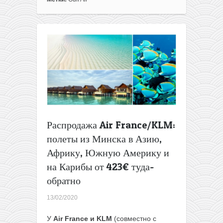
из
Москвы
в
Таиланд
и
на
Шри-
Ланку
от
330€
туда-
обратно
Распродажа Air France/KLM:
(до
полеты из Минска в Азию,
конца
года)
Африку, Южную Америку и
на Карибы от 423€ туда-
обратно
13/02/2020
У
Air France и KLM
(совместно с