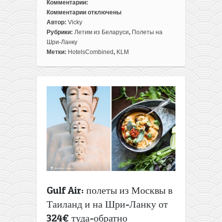
Комментарии:
Комментарии
отключены
к
Автор:
Vicky
записи
Рубрики:
Летим из Беларуси
,
Полеты на
Готовый
Шри-Ланку
отдых
Метки:
HotelsCombined
,
KLM
на
Шри-
Ланке:
перелеты
из
Минска
+
11
ночей
всего
за
453€
с
Gulf Air: полеты из Москвы в
человека
Таиланд и на Шри-Ланку от
324€ туда-обратно