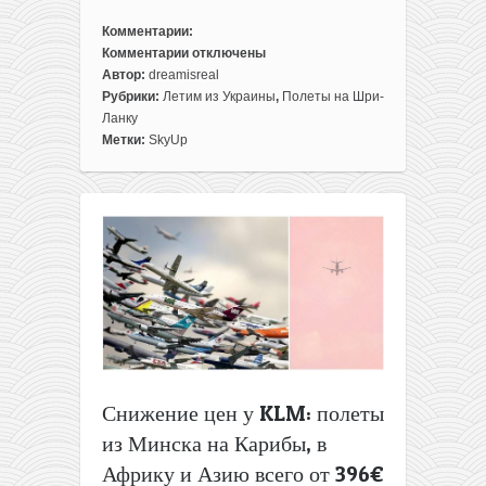
Комментарии:
Комментарии
отключены
к
Автор:
dreamisreal
записи
Рубрики:
Летим из Украины
,
Полеты на Шри-
На
Ланку
заметку:
Метки:
SkyUp
почти
прямые
перелеты
на
Шри-
Ланку
из
Киева
за
420€
туда-
обратно
Снижение цен у KLM: полеты
из Минска на Карибы, в
Африку и Азию всего от 396€