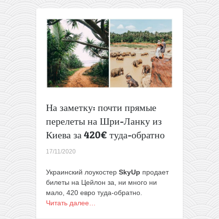
из
Польши
и
Латвии
на
Шри-
Ланку
от
428€
туда-
обратно
На заметку: почти прямые
перелеты на Шри-Ланку из
Киева за 420€ туда-обратно
17/11/2020
Украинский лоукостер
SkyUp
продает
билеты на Цейлон за, ни много ни
мало, 420 евро туда-обратно.
Читать далее…