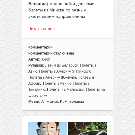
Белавиа
) можно найти дешевые
билеты из Минска по разным
экзотическим направлениям
Читать далее…
Комментарии:
Комментарии
отключены
к
Автор:
axion
записи
Рубрики:
Летим из Беларуси
,
Полеты в
Распродажа
Азию
,
Полеты в Америку (Латинскую)
,
Air
Полеты в Америку (Южную)
,
Полеты в
France/KLM:
Африку
,
Полеты в Кению
,
Полеты в
полеты
Танзанию
,
Полеты на Мальдивы
,
Полеты на
из
Шри-Ланку
Минска
Метки:
Air France
,
KLM
,
Белавиа
в
Азию,
Африку,
Южную
Америку