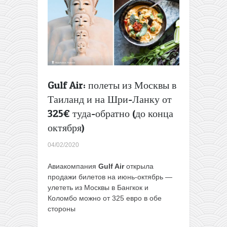
и
на
Карибы
от
423€
туда-
обратно
Gulf Air: полеты из Москвы в
Таиланд и на Шри-Ланку от
325€ туда-обратно (до конца
октября)
04/02/2020
Авиакомпания
Gulf Air
открыла
продажи билетов на июнь-октябрь —
улететь из Москвы в Бангкок и
Коломбо можно от 325 евро в обе
стороны