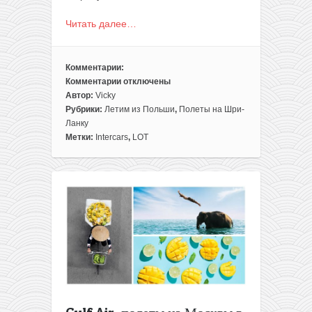
Читать далее…
Комментарии:
Комментарии
отключены
к
Автор:
Vicky
записи
Рубрики:
Летим из Польши
,
Полеты на Шри-
Добираемся
Ланку
из
Метки:
Intercars
,
LOT
Минска
на
Шри-
Ланку
всего
за
165€
в
одну
сторону