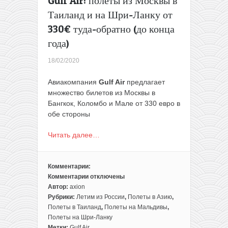
Gulf Air: полеты из Москвы в
Таиланд и на Шри-Ланку от
330€ туда-обратно (до конца
года)
18/02/2020
Авиакомпания
Gulf Air
предлагает
множество билетов из Москвы в
Бангкок, Коломбо и Мале от 330 евро в
обе стороны
Читать далее…
Комментарии:
Комментарии
отключены
к
Автор:
axion
записи
Рубрики:
Летим из России
,
Полеты в Азию
,
Gulf
Полеты в Таиланд
,
Полеты на Мальдивы
,
Air:
Полеты на Шри-Ланку
полеты
Метки:
Gulf Air