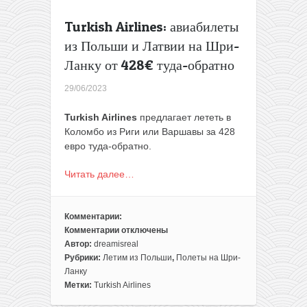
Turkish Airlines: авиабилеты
из Польши и Латвии на Шри-
Ланку от 428€ туда-обратно
29/06/2023
Turkish Airlines
предлагает лететь в
Коломбо из Риги или Варшавы за 428
евро туда-обратно.
Читать далее…
Комментарии:
Комментарии
отключены
к
Автор:
dreamisreal
записи
Рубрики:
Летим из Польши
,
Полеты на Шри-
Turkish
Ланку
Airlines:
Метки:
Turkish Airlines
авиабилеты