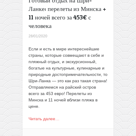
Готовый отдых на Шри-
конца
Ланке: перелеты из Минска +
октября)
11 ночей всего за 453€ с
человека
28/01/2020
Если и есть в мире интереснейшие
страны, которые совмещают в себе и
пляжный отдых, и экскурсионный,
богатые на культурные, кулинарные и
природные достопримечательности, то
Шри-Ланка — это как раз такая страна!
Отправляемся на райский остров
всего за 453 евро! Перелеты из
Минска и 11 ночей вблизи пляжа в
цене.
Читать далее…