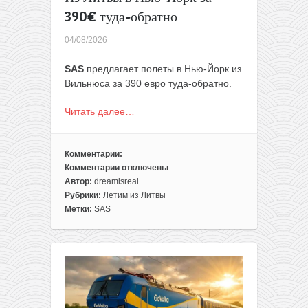
390€ туда-обратно
04/08/2026
SAS
предлагает полеты в Нью-Йорк из
Вильнюса за 390 евро туда-обратно.
Читать далее…
Комментарии:
Комментарии
отключены
к
Автор:
dreamisreal
записи
Рубрики:
Летим из Литвы
Из
Метки:
SAS
Литвы
в
Нью-
Йорк
за
390€
туда-