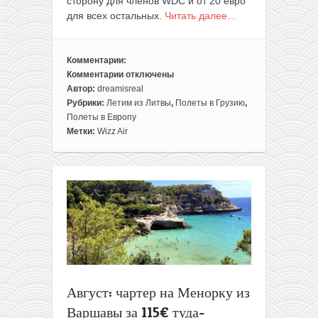
сторону для членов WDС и от 20 евро
для всех остальных.
Читать далее…
Комментарии:
Комментарии
отключены
к
Автор:
dreamisreal
записи
Рубрики:
Летим из Литвы
,
Полеты в Грузию
,
Зима:
Полеты в Европу
летим
Метки:
Wizz Air
в
Грузию
из
Вильнюса
за
50€
туда-
обратно
Август: чартер на Менорку из
Варшавы за 115€ туда-