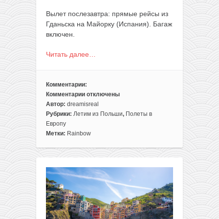
Вылет послезавтра: прямые рейсы из
Гданьска на Майорку (Испания). Багаж
включен.
Читать далее…
Комментарии:
Комментарии
отключены
к
Автор:
dreamisreal
записи
Рубрики:
Летим из Польши
,
Полеты в
Прямые
Европу
и
Метки:
Rainbow
с
багажом:
чартеры
из
Польши
на
Майорку
за