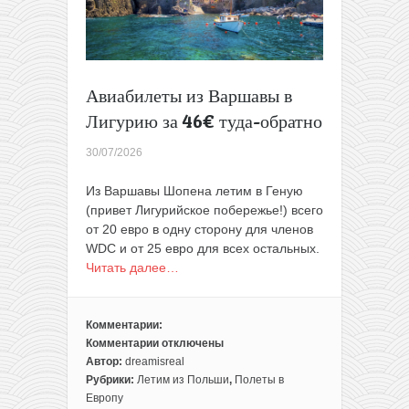
105€
туда-
обратно
Авиабилеты из Варшавы в
Лигурию за 46€ туда-обратно
30/07/2026
Из Варшавы Шопена летим в Геную
(привет Лигурийское побережье!) всего
от 20 евро в одну сторону для членов
WDС и от 25 евро для всех остальных.
Читать далее…
Комментарии:
Комментарии
отключены
к
Автор:
dreamisreal
записи
Рубрики:
Летим из Польши
,
Полеты в
Авиабилеты
Европу