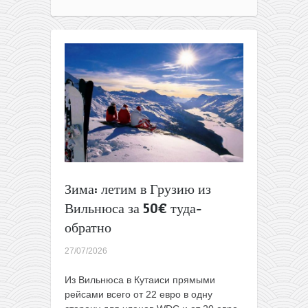
Польши
в
Португалию
за
115€
туда-
обратно
Зима: летим в Грузию из
Вильнюса за 50€ туда-
обратно
27/07/2026
Из Вильнюса в Кутаиси прямыми
рейсами всего от 22 евро в одну