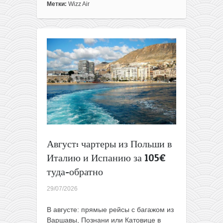
из
Метки:
Wizz Air
Варшавы
в
Лигурию
за
46€
туда-
обратно
Август: чартеры из Польши в
Италию и Испанию за 105€
туда-обратно
29/07/2026
В августе: прямые рейсы с багажом из
Варшавы, Познани или Катовице в