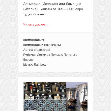
Альмерию (Испания) или Ламецию
(Италия). Билеты за 105 — 115 евро
туда-обратно.
Читать далее…
Комментарии:
Комментарии
отключены
к
Автор:
dreamisreal
записи
Рубрики:
Летим из Польши
,
Полеты в
Август:
Европу
чартеры
Метки:
Rainbow
из
Польши
в
Италию
и
Испанию
за
105€
туда-