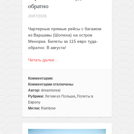
обратно
20/07/2026
Чартерные прямые рейсы с багажом
из Варшавы (Шопена) на остров
Менорка. Билеты за 115 евро туда-
обратно. В августа!
Читать далее…
Комментарии:
Комментарии
отключены
к
Автор:
dreamisreal
записи
Рубрики:
Летим из Польши
,
Полеты в
Август:
Европу
чартер
Метки:
Rainbow
на
Менорку
из
Варшавы