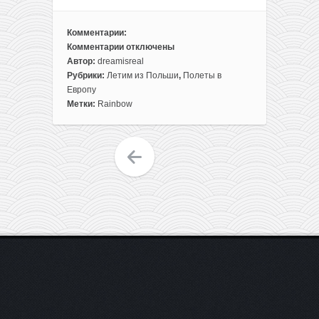
Комментарии:
Комментарии
отключены
к
Автор:
dreamisreal
записи
Рубрики:
Летим из Польши
,
Полеты в
Чартерные
Европу
рейсы
Метки:
Rainbow
в
Испанию
и
Черногорию
из
Польши
от
80€
туда-
обратно
(с
багажом)