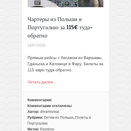
обратно
Чартеры из Польши в
Португалию за 115€ туда-
обратно
28/07/2026
Прямые рейсы с багажом из Варшавы,
Гданьска и Катовице в Фару. Билеты за
115 евро туда-обратно.
Читать далее…
Комментарии:
Комментарии
отключены
к
Автор:
dreamisreal
записи
Рубрики:
Летим из Польши
,
Полеты в
Чартеры
Португалию
из
Метки:
Rainbow