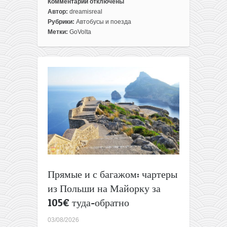
Комментарии
отключены
к
Автор:
dreamisreal
записи
Рубрики:
Автобусы и поезда
Поезда
Метки:
GoVolta
из
Амстердам
в
Париж
по
19€
в
одну
сторону!
(и
другие
маршруты)
Прямые и с багажом: чартеры
из Польши на Майорку за
105€ туда-обратно
03/08/2026