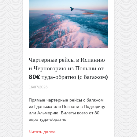
за
115€
туда-
обратно
Чартерные рейсы в Испанию
и Черногорию из Польши от
80€ туда-обратно (с багажом)
16/07/2026
Прямые чартерные рейсы с багажом
из Гданьска или Познани в Подгорицу
или Альмерию. Билеты всего от 80
евро туда-обратно.
Читать далее…