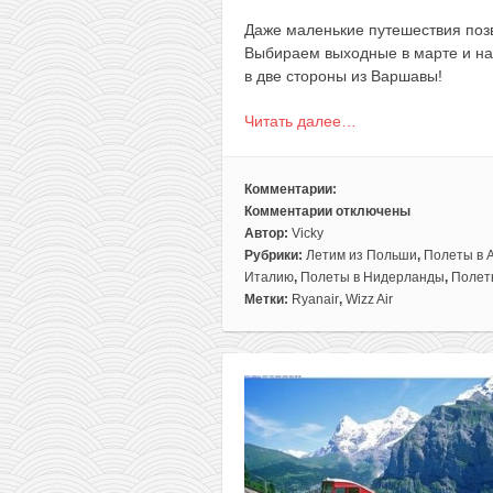
Даже маленькие путешествия поз
Выбираем выходные в марте и нап
в две стороны из Варшавы!
Читать далее…
Комментарии:
Комментарии
отключены
к
Автор:
Vicky
записи
Рубрики:
Летим из Польши
,
Полеты в 
10
Италию
,
Полеты в Нидерланды
,
Полет
идей
Метки:
Ryanair
,
Wizz Air
путешествий
на
выходные
в
марте
из
Варшавы
всего