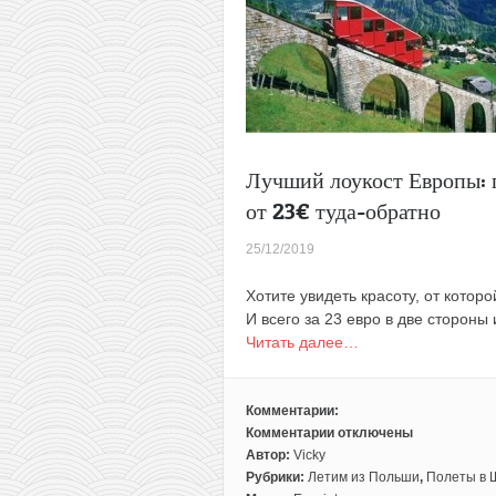
за
62€
туда-
обратно
Лучший лоукост Европы: 
от 23€ туда-обратно
25/12/2019
Хотите увидеть красоту, от кото
И всего за 23 евро в две стороны
Читать далее…
Комментарии:
Комментарии
отключены
к
Автор:
Vicky
записи
Рубрики:
Летим из Польши
,
Полеты в 