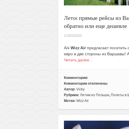
Лето: прямые рейсы из В
обратно или еще дешевле
21/03/2020
А/к
Wizz Air
предлагает посетить о
евро в две стороны из Варшавы! А 
Читать далее…
Комментарии:
Комментарии
отключены
к
Автор:
Vicky
записи
Рубрики:
Летим из Польши
,
Полеты в 
Лето:
Метки:
Wizz Air
прямые
рейсы
из
Варшавы