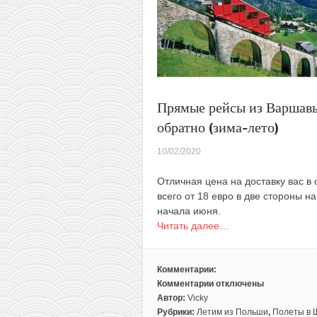
до
40€
туда-
обратно
Прямые рейсы из Варшавы
обратно (зима-лето)
10/02/2020
Отличная цена на доставку вас в
всего от 18 евро в две стороны на
начала июня.
Читать далее…
Комментарии:
Комментарии
отключены
к
Автор:
Vicky
записи
Рубрики:
Летим из Польши
,
Полеты в 