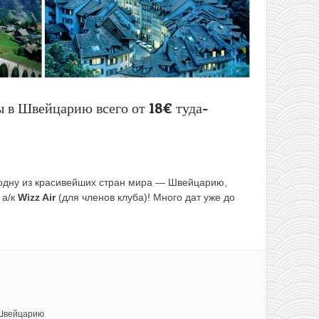
 в Швейцарию всего от 18€ туда-
 одну из красивейших стран мира — Швейцарию,
 а/к
Wizz Air
(для членов клуба)! Много дат уже до
Швейцарию