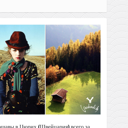
ршавы в Цюрих (Швейцария) всего за