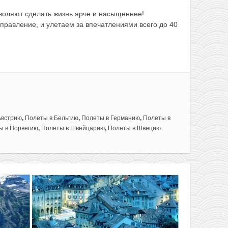
воляют сделать жизнь ярче и насыщеннее!
равление, и улетаем за впечатлениями всего до 40
Австрию
,
Полеты в Бельгию
,
Полеты в Германию
,
Полеты в
ы в Норвегию
,
Полеты в Швейцарию
,
Полеты в Швецию