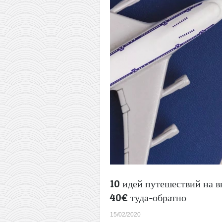
в
Швейцарию
всего
за
27€
туда-
обратно
или
еще
дешевле
10 идей путешествий на в
40€ туда-обратно
15/02/2020