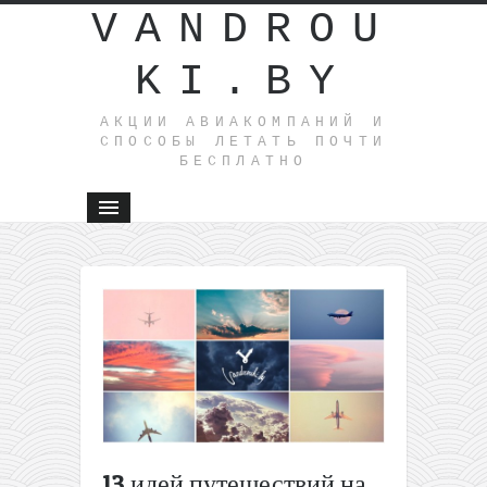
VANDROU
KI.BY
АКЦИИ АВИАКОМПАНИЙ И
СПОСОБЫ ЛЕТАТЬ ПОЧТИ
БЕСПЛАТНО
←
Безвизов
тур на
Хайнань 
Москвы н
7 ночей
всего за
232€
Из
13 идей путешествий на
Вильнюса