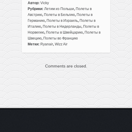
к
Автор:
Vicky
записи
Рубрики:
Летим из Польши
,
Полеты в
13
Австрию
,
Полеты в Бельгию
,
Полеты в
идей
Германию
,
Полеты в Израиль
,
Полеты в
путешествий
Италию
,
Полеты в Нидерланды
,
Полеты в
на
Норвегию
,
Полеты в Швейцарию
,
Полеты в
выходные
Швецию
,
Полеты во Францию
в
Метки:
Ryanair
,
Wizz Air
январе
из
Варшавы
Comments are closed.
всего
до
41€
туда-
обратно