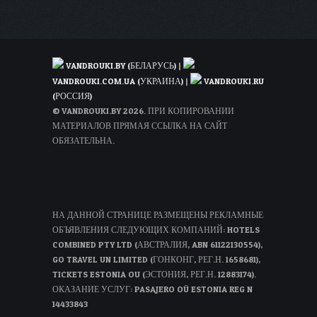
VANDROUKI.BY (БЕЛАРУСЬ)
|
VANDROUKI.COM.UA (УКРАИНА)
|
VANDROUKI.RU
(РОССИЯ)
© VANDROUKI.BY 2026. ПРИ КОПИРОВАНИИ
МАТЕРИАЛОВ ПРЯМАЯ ССЫЛКА НА САЙТ
ОБЯЗАТЕЛЬНА.
НА ДАННОЙ СТРАНИЦЕ РАЗМЕЩЕНЫ РЕКЛАМНЫЕ
ОБЪЯВЛЕНИЯ СЛЕДУЮЩИХ КОМПАНИЙ: HOTELS
COMBINED PTY LTD (АВСТРАЛИЯ, ABN 61122130554),
GO TRAVEL UN LIMITED (ГОНКОНГ, РЕГ.Н. 1658681),
TICKETS ESTONIA OU (ЭСТОНИЯ, РЕГ.Н. 12883174).
ОКАЗАНИЕ УСЛУГ: PASAJERO OÜ ESTONIA REG N
14433843