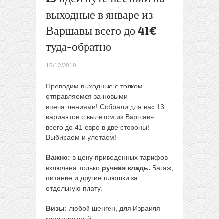
на
выходные в январе из
Канары
Варшавы всего до 41€
всего за
36€ в
туда-обратно
одну
сторону
15/12/2019
или за
108€ в
Проводим выходные c толком —
две
→
отправляемся за новыми
впечатлениями! Собрали для вас 13
вариантов с вылетом из Варшавы
всего до 41 евро в две стороны!
Выбираем и улетаем!
Важно:
в цену приведенных тарифов
включена только
ручная кладь.
Багаж,
питание и другие плюшки за
отдельную плату.
Визы:
любой шенген, для Израиля —
многократный.