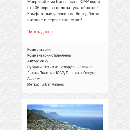
Маврикий и из Вильнюса в ЮАР всего
от 436 евро за полеты туда-обратно!
Комфортные условия на борту, багаж,
питание и сервис того стоят!
Читать далее…
Комментарии:
Комментарии
отключены
к
Автор:
Vicky
записи
Рубрики:
Летим из Беларуси
,
Летим из
Turkish
Литвы
,
Полеты в ЮАР
,
Полеты в Южную
Airlines:
Африку
полеты
Метки:
Turkish Airlines
из
Минска
на
Маврикий
или
из
Вильнюса