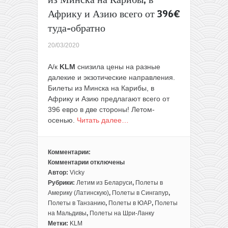
Африку и Азию всего от 396€
туда-обратно
20/03/2020
А/к
KLM
снизила цены на разные
далекие и экзотические направления.
Билеты из Минска на Карибы, в
Африку и Азию предлагают всего от
396 евро в две стороны! Летом-
осенью.
Читать далее…
Комментарии:
Комментарии
отключены
к
Автор:
Vicky
записи
Рубрики:
Летим из Беларуси
,
Полеты в
Снижение
Америку (Латинскую)
,
Полеты в Сингапур
,
цен
Полеты в Танзанию
,
Полеты в ЮАР
,
Полеты
у
на Мальдивы
,
Полеты на Шри-Ланку
KLM:
Метки:
KLM