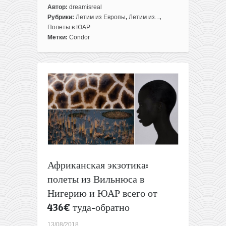
к
Автор:
dreamisreal
записи
Рубрики:
Летим из Европы
,
Летим из...
,
Билеты
Полеты в ЮАР
из
Метки:
Condor
Европы
в
ЮАР
всего
за
180€
в
одну
сторону!
В
ноябре
или
Африканская экзотика:
декабре.
полеты из Вильнюса в
Нигерию и ЮАР всего от
436€ туда-обратно
13/08/2018