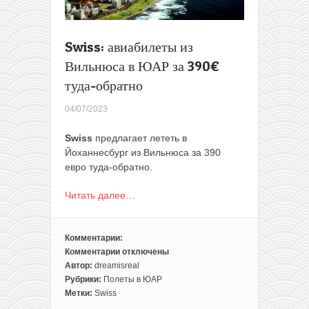
Swiss: авиабилеты из
Вильнюса в ЮАР за 390€
туда-обратно
04/07/2023
Swiss
предлагает лететь в
Йоханнесбург из Вильнюса за 390
евро туда-обратно.
Читать далее…
Комментарии:
Комментарии
отключены
к
Автор:
dreamisreal
записи
Рубрики:
Полеты в ЮАР
Swiss:
Метки:
Swiss
авиабилеты