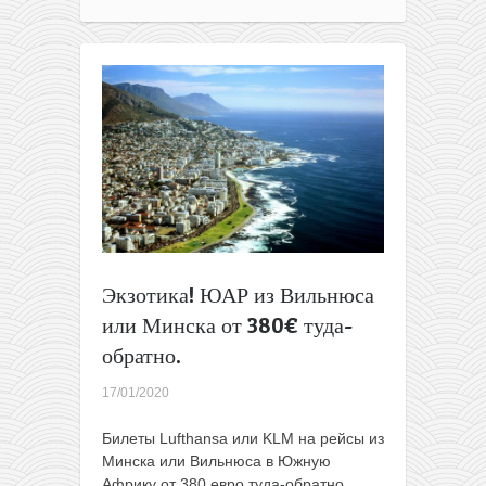
полеты
из
Минска
на
Карибы,
в
Африку
и
Азию
всего
от
396€
туда-
Экзотика! ЮАР из Вильнюса
обратно
или Минска от 380€ туда-
обратно.
17/01/2020
Билеты Lufthansa или KLM на рейсы из
Минска или Вильнюса в Южную
Африку от 380 евро туда-обратно.