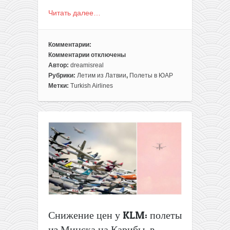
Читать далее…
Комментарии:
Комментарии
отключены
к
Автор:
dreamisreal
записи
Рубрики:
Летим из Латвии
,
Полеты в ЮАР
Turkish
Метки:
Turkish Airlines
Airlines:
авиабилеты
из
Латвии
в
ЮАР
всего
за
350€
туда-
обратно
Снижение цен у KLM: полеты
из Минска на Карибы, в