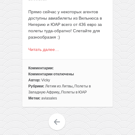
Прямо сейчас у некоторых агентов
доступны авиабилеты из Вильнюса в
Нигерию и ЮАР всего от 436 евро за
полеты туда-обратно! Слетайте для
разнообразия :)
Читать далее…
Комментарии:
Комментарии
отключены
к
Автор:
Vicky
записи
Рубрики:
Летим из Литвы
,
Полеты в
Африканская
Западную Африку
,
Полеты в ЮАР
экзотика:
Метки:
aviasales
полеты
из
Вильнюса
в
Нигерию
и