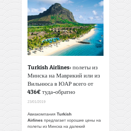
из
Вильнюса
в
Мексику
и
города
ЮАР
всего
от
383€
туда-
Turkish Airlines: полеты из
обратно
Минска на Маврикий или из
Вильнюса в ЮАР всего от
436€ туда-обратно
23/01/2019
Авиакомпания
Turkish
Airlines
предлагает хорошие цены на
полеты из Минска на далекий