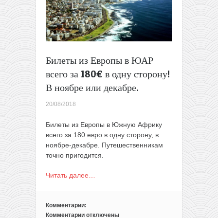
в
ЮАР
всего
от
436€
туда-
Билеты из Европы в ЮАР
обратно
всего за 180€ в одну сторону!
В ноябре или декабре.
20/08/2018
Билеты из Европы в Южную Африку
всего за 180 евро в одну сторону, в
ноябре-декабре. Путешественникам
точно пригодится.
Читать далее…
Комментарии:
Комментарии
отключены