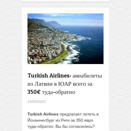
из
Вильнюса
в
ЮАР
за
390€
туда-
обратно
Turkish Airlines: авиабилеты
из Латвии в ЮАР всего за
350€ туда-обратно
15/05/2023
Turkish Airlines
предлагает лететь в
Йоханнесбург из Риги за 350 евро
туда-обратно. Вы бы согласились?