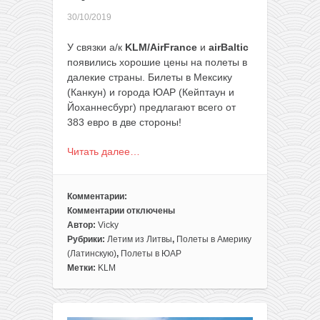
30/10/2019
У связки а/к
KLM/AirFrance
и
airBaltic
появились хорошие цены на полеты в
далекие страны. Билеты в Мексику
(Канкун) и города ЮАР (Кейптаун и
Йоханнесбург) предлагают всего от
383 евро в две стороны!
Читать далее…
Комментарии:
Комментарии
отключены
к
Автор:
Vicky
записи
Рубрики:
Летим из Литвы
,
Полеты в Америку
Снижение
(Латинскую)
,
Полеты в ЮАР
цен
Метки:
KLM
у
KLM/AirFrance:
полеты