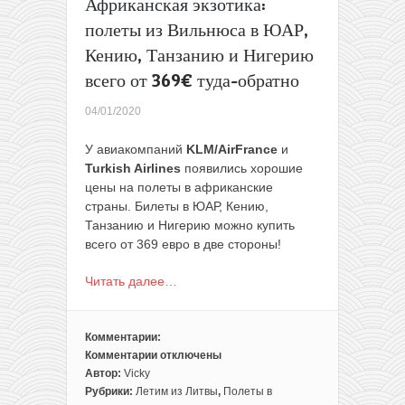
Африканская экзотика:
полеты из Вильнюса в ЮАР,
Кению, Танзанию и Нигерию
всего от 369€ туда-обратно
04/01/2020
У авиакомпаний
KLM/AirFrance
и
Turkish Airlines
появились хорошие
цены на полеты в африканские
страны. Билеты в ЮАР, Кению,
Танзанию и Нигерию можно купить
всего от 369 евро в две стороны!
Читать далее…
Комментарии:
Комментарии
отключены
к
Автор:
Vicky
записи
Рубрики:
Летим из Литвы
,
Полеты в