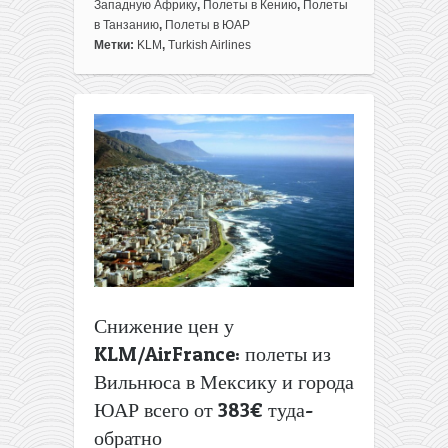
Африканская
Западную Африку
,
Полеты в Кению
,
Полеты
экзотика:
в Танзанию
,
Полеты в ЮАР
полеты
Метки:
KLM
,
Turkish Airlines
из
Вильнюса
в
ЮАР,
Кению,
Танзанию
и
Нигерию
всего
от
369€
туда-
обратно
Снижение цен у
KLM/AirFrance: полеты из
Вильнюса в Мексику и города
ЮАР всего от 383€ туда-
обратно