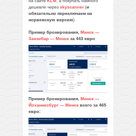
на сайте
KLM
, а покупать намного
дешевле через
skyscanner
(
и
обязательно переключаем на
норвежскую версию
).
Пример бронирования,
Минск —
Занзибар — Минск
за 443
евро
:
Пример бронирования,
Минск —
Йоханнесбург — Минск
всего за 465
евро: