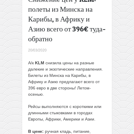
Родосе
полеты из Минска на
всего за
Карибы, в Африку и
198€ с
человека
Азию всего от 396€ туда-
Еще
лучше!
обратно
Прямые
рейсы из
20/03/2020
Варшавы
на
А/к
KLM
снизила цены на разные
Тенерифе
далекие и экзотические направления.
всего от
Билеты из Минска на Карибы, в
63€ в две
Африку и Азию предлагают всего от
стороны
396 евро в две стороны! Летом-
для
осенью.
членов
WDC
Рейсы выполняются с короткими или
(осень-
длинными стыковками в городах
зима)
→
Европы, Африки, Америки и Азии.
В цене:
ручная кладь, питание,