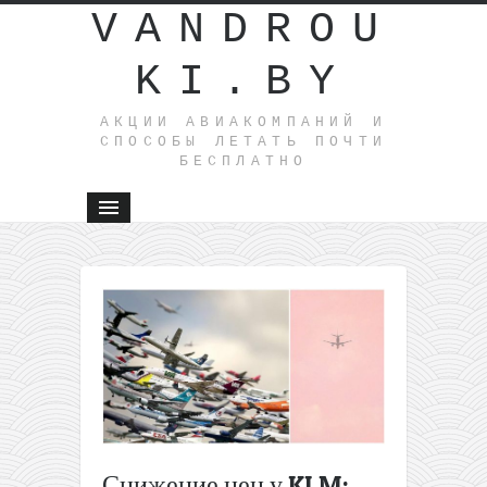
VANDROU
KI.BY
АКЦИИ АВИАКОМПАНИЙ И
СПОСОБЫ ЛЕТАТЬ ПОЧТИ
БЕСПЛАТНО
←
Разгар
лета!
Готовый
отдых в
Греции:
перелеты
из Литвы
+ неделя
в 3*
Снижение цен у KLM:
отеле на