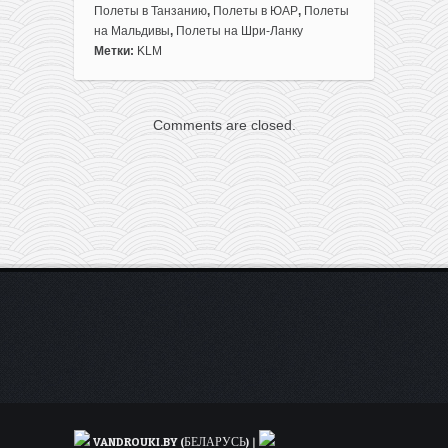
цен
Полеты в Танзанию
,
Полеты в ЮАР
,
Полеты
у
на Мальдивы
,
Полеты на Шри-Ланку
KLM:
Метки:
KLM
полеты
из
Минска
Comments are closed.
на
Карибы,
в
Африку
и
Азию
всего
от
396€
туда-
обратно
VANDROUKI.BY (БЕЛАРУСЬ)
|