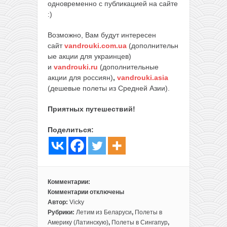
одновременно с публикацией на сайте
:)
Возможно, Вам будут интересен
сайт
vandrouki.com.ua
(дополнительн
ые акции для украинцев)
и
vandrouki.ru
(дополнительные
акции для россиян)
,
vandrouki.asia
(дешевые полеты из Средней Азии).
Приятных путешествий!
Поделиться:
Комментарии:
Комментарии
отключены
к
Автор:
Vicky
записи
Рубрики:
Летим из Беларуси
,
Полеты в
Снижение
Америку (Латинскую)
,
Полеты в Сингапур
,