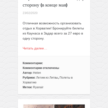
сторону (в конце мая)
23/02/2020
Отличная возможность организовать
отдых в Хорватии! Бронируйте билеты
из Каунаса в Задар всего за 27 евро в
одну сторону.
Читать далее…
Комментарии:
Комментарии
отключены
к
Автор:
Helen
записи
Рубрики:
Летим из Литвы
,
Полеты в
Прямые
Хорватию
рейсы
Метки:
Ryanair
из
Литвы
в
Хорватию