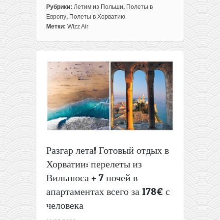
записи
Рубрики:
Летим из Польши
,
Полеты в
Летние
Европу
,
Полеты в Хорватию
билеты
Метки:
Wizz Air
из
Варшавы
в
Хорватию
и
Черногорию
всего
от
33€
туда-
обратно
для
Разгар лета! Готовый отдых в
членов
Хорватии: перелеты из
WDC
или
Вильнюса + 7 ночей в
от
апартаментах всего за 178€ с
52€
для
человека
всех