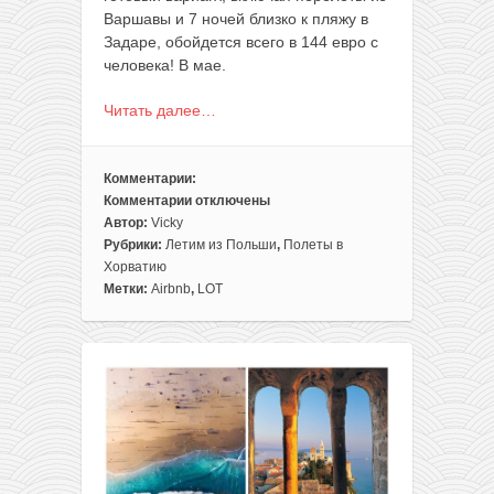
Варшавы и 7 ночей близко к пляжу в
Задаре, обойдется всего в 144 евро с
человека! В мае.
Читать далее…
Комментарии:
Комментарии
отключены
к
Автор:
Vicky
записи
Рубрики:
Летим из Польши
,
Полеты в
Начало
Хорватию
сезона!
Метки:
Airbnb
,
LOT
Готовый
отдых
в
Хорватии:
перелеты
из
Варшавы
+
7