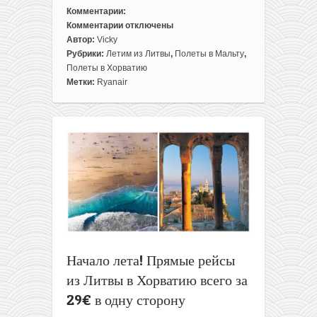
Комментарии:
Комментарии
отключены
к
Автор:
Vicky
записи
Рубрики:
Летим из Литвы
,
Полеты в Мальту
,
Прямые
Полеты в Хорватию
рейсы
Метки:
Ryanair
из
Литвы
на
Мальту
и
в
Хорватию
всего
за
59€
в
две
Начало лета! Прямые рейсы
стороны
из Литвы в Хорватию всего за
29€ в одну сторону