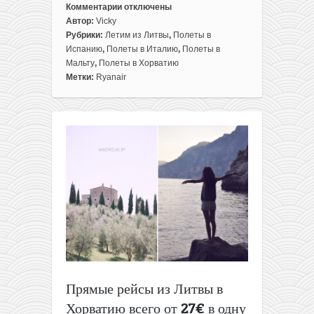
Комментарии
отключены
к
Автор:
Vicky
записи
Рубрики:
Летим из Литвы
,
Полеты в
ЛЕТО
Испанию
,
Полеты в Италию
,
Полеты в
на
Мальту
,
Полеты в Хорватию
море:
Метки:
Ryanair
7
билетов
из
Литвы
всего
от
45€
в
две
стороны
Прямые рейсы из Литвы в
Хорватию всего от 27€ в одну