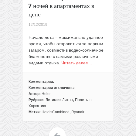
7 ночей в апартаментах в
цене
12/12/2019
Начало лета – максимально удачное
время, чтобы отправиться за первым
загаром, совместив водно-солнечное
блаженство с самыми различными
видами отдыха.
Читать далее…
Комментарии:
Комментарии
отключены
к
Автор:
Helen
записи
Рубрики:
Летим из Литвы
,
Полеты в
Лето!
Хорватию
Готовый
Метки:
HotelsCombined
,
Ryanair
отдых
в
Хорватии