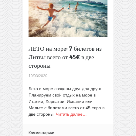
перелеты
из
Вильнюса
+
7
ночей
в
апартаментах
ЛЕТО на море: 7 билетов из
всего
Литвы всего от 45€ в две
за
178€
стороны
с
человека
10/03/2020
Лето и море созданы друг для друга!
Планируем свой отдых на море в
Италии, Хорватии, Испании или
Мальте с билетами всего от 45 евро в
две стороны!
Читать далее…
Комментарии: