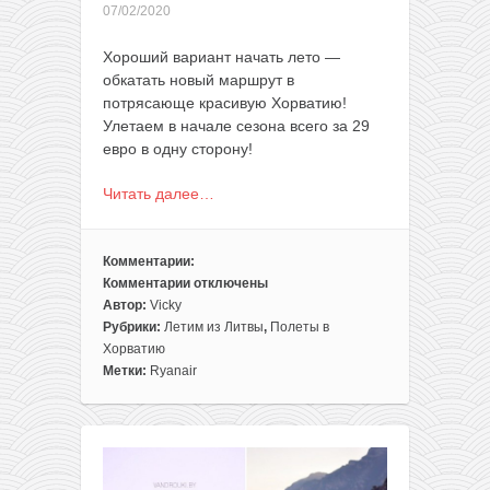
07/02/2020
Хороший вариант начать лето —
обкатать новый маршрут в
потрясающе красивую Хорватию!
Улетаем в начале сезона всего за 29
евро в одну сторону!
Читать далее…
Комментарии:
Комментарии
отключены
к
Автор:
Vicky
записи
Рубрики:
Летим из Литвы
,
Полеты в
Начало
Хорватию
лета!
Метки:
Ryanair
Прямые
рейсы
из
Литвы
в