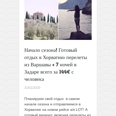
Хорватию
всего
за
29€
в
одну
сторону
Начало сезона! Готовый
отдых в Хорватии: перелеты
из Варшавы + 7 ночей в
Задаре всего за 144€ с
человека
31/01/2020
Планируем свой отдых в самом
начале сезона и отправляемся в
Хорватию на новом рейсе а/к LOT! А
готовый вариант, включая перелеты из