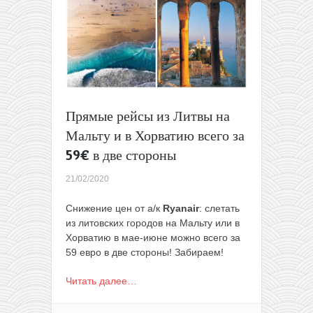
всего
от
27€
в
одну
сторону
(в
конце
Прямые рейсы из Литвы на
мая)
Мальту и в Хорватию всего за
59€ в две стороны
21/02/2020
Снижение цен от а/к
Ryanair
: слетать
из литовских городов на Мальту или в
Хорватию в мае-июне можно всего за
59 евро в две стороны! Забираем!
Читать далее…