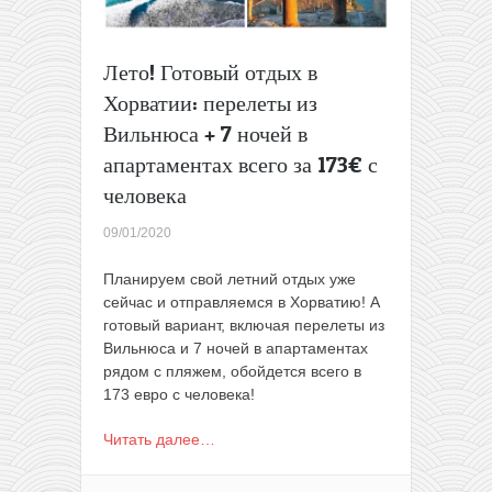
ночей
в
Задаре
Лето! Готовый отдых в
всего
Хорватии: перелеты из
за
144€
Вильнюса + 7 ночей в
с
апартаментах всего за 173€ с
человека
человека
09/01/2020
Планируем свой летний отдых уже
сейчас и отправляемся в Хорватию! А
готовый вариант, включая перелеты из
Вильнюса и 7 ночей в апартаментах
рядом с пляжем, обойдется всего в
173 евро с человека!
Читать далее…