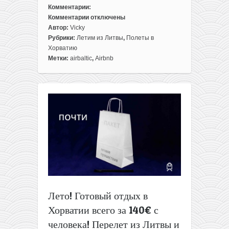
Комментарии:
Комментарии
отключены
к
Автор:
Vicky
записи
Рубрики:
Летим из Литвы
,
Полеты в
Лето!
Хорватию
Готовый
Метки:
airbaltic
,
Airbnb
отдых
в
Хорватии:
перелеты
из
Вильнюса
+
7
ночей
в
апартаментах
всего
за
Лето! Готовый отдых в
173€
Хорватии всего за 140€ с
с
человека
человека! Перелет из Литвы и