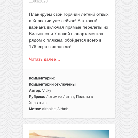
11/03/2020
Планируем свой горячий летний отдых
в Хорватии уже сейчас! А готовый
вариант, включая прямые перелеты из
Вильнюса и 7 ночей в апартаментах
рядом с пляжем, обойдется всего в
178 евро с человека!
Читать далее…
Комментарии:
Комментарии
отключены
к
Автор:
Vicky
записи
Рубрики:
Летим из Литвы
,
Полеты в
Разгар
Хорватию
лета!
Метки:
airbaltic
,
Airbnb
Готовый
отдых
в
Хорватии: