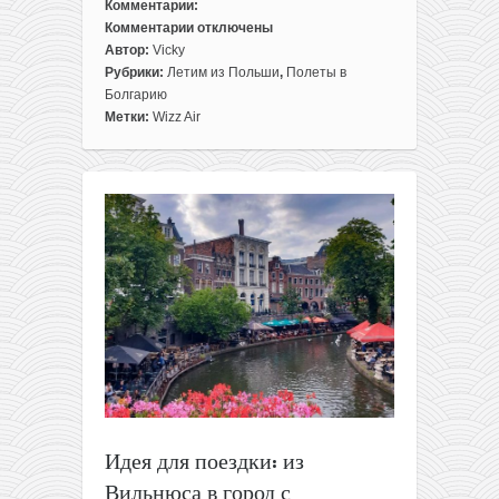
Комментарии:
Комментарии
отключены
к
Автор:
Vicky
записи
Рубрики:
Летим из Польши
,
Полеты в
Летние
Болгарию
билеты
Метки:
Wizz Air
из
Варшавы
на
Черное
море
всего
за
31€
туда-
обратно
для
членов
WDC
или
за
Идея для поездки: из
51€
Вильнюса в город с
для