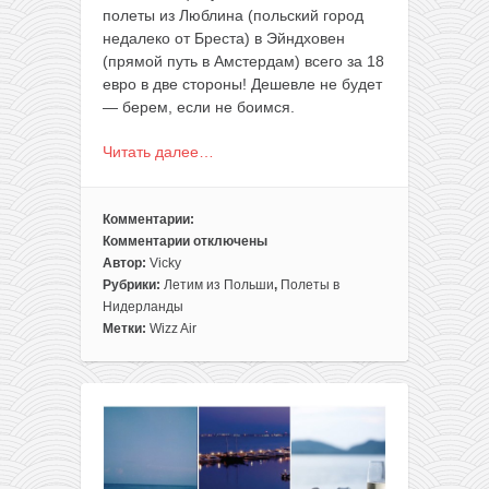
полеты из Люблина (польский город
недалеко от Бреста) в Эйндховен
(прямой путь в Амстердам) всего за 18
евро в две стороны! Дешевле не будет
— берем, если не боимся.
Читать далее…
Комментарии:
Комментарии
отключены
к
Автор:
Vicky
записи
Рубрики:
Летим из Польши
,
Полеты в
Полеты
Нидерланды
из
Метки:
Wizz Air
Люблина
в
Нидерланды
всего
за
18€
туда-