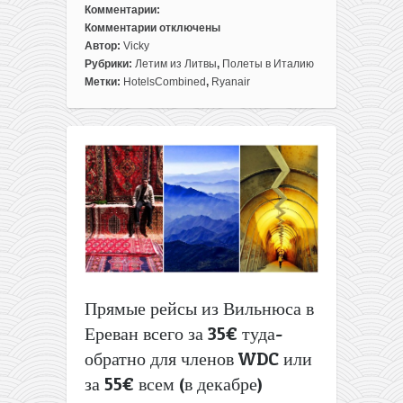
Комментарии:
Комментарии
отключены
к
Автор:
Vicky
записи
Рубрики:
Летим из Литвы
,
Полеты в Италию
Готовый
Метки:
HotelsCombined
,
Ryanair
отдых
в
бархатный
сезон:
перелеты
из
Вильнюса
+
7
ночей
в
отеле
Прямые рейсы из Вильнюса в
на
Ереван всего за 35€ туда-
Венецианской
ривьере
обратно для членов WDC или
рядом
за 55€ всем (в декабре)
с