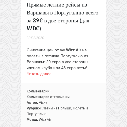
или
Прямые летние рейсы из
19,99€
Варшавы в Португалию всего
всем
за 29€ в две стороны (для
WDC)
30/03/2020
Снижение цен от а/к
Wizz Air
на
полеты в летнюю Португалию из
Варшавы: 29 евро в две стороны
членам клуба или 48 евро всем!
Читать далее…
Комментарии:
Комментарии
отключены
к
Автор:
Vicky
записи
Рубрики:
Летим из Польши
,
Полеты в
Прямые
Португалию
летние
Метки:
Wizz Air
рейсы