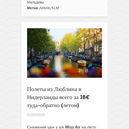
Готовый
Мальдивы
осенний
Метки:
Airbnb
,
KLM
отдых:
перелеты
из
Минска
+
11
ночей
с
завтраком
на
Мальдивах
всего
за
Полеты из Люблина в
555€
с
Нидерланды всего за 18€
человека
туда-обратно (летом)
31/03/2020
Снижение цен у а/к
Wizz Air
на лето: