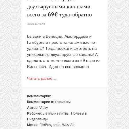
всех
двухъярусными каналами
всего за 69€ туда-обратно
30/03/2020
Бывали в Венеции, Амстердаме и
Гамбурге и просто каналами вас не
удивить? Тогда поехали смотреть на
уникальные двухъярусные каналы! А
сделать это можно всего за 69 евро из
Вильнюса. Идея на все времена.
Читать далее…
Комментарии:
Комментарии
отключены
к
Автор:
Vicky
записи
Рубрики:
Летим из Литвы
,
Полеты в
Идея
Нидерланды
для
Метки:
FlixBus
,
omio
,
Wizz Air