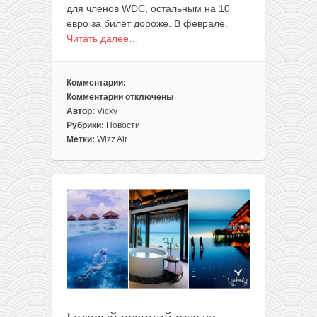
для членов WDC, остальным на 10
евро за билет дороже. В феврале.
Читать далее…
Комментарии:
Комментарии
отключены
к
Автор:
Vicky
записи
Рубрики:
Новости
Зимние
Метки:
Wizz Air
полеты
из
Варшавы
во
французские
Альпы
всего
за
10€
в
одну
сторону