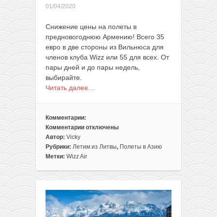
пляжем
01/04/2020
всего
за
Снижение цены на полеты в
182€
предновогоднюю Армению! Всего 35
с
евро в две стороны из Вильнюса для
человека
членов клуба Wizz или 55 для всех. От
пары дней и до пары недель,
выбирайте.
Читать далее…
Комментарии:
Комментарии
отключены
к
Автор:
Vicky
записи
Рубрики:
Летим из Литвы
,
Полеты в Азию
Прямые
Метки:
Wizz Air
рейсы
из
Вильнюса
в
Ереван
всего