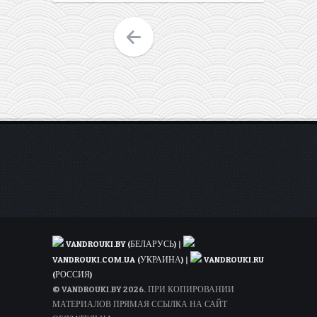
из
Варшавы
в
Португалию
всего
за
29€
в
две
стороны
(для
WDC)
VANDROUKI.BY (БЕЛАРУСЬ)
|
VANDROUKI.COM.UA (УКРАИНА)
|
VANDROUKI.RU
(РОССИЯ)
© VANDROUKI.BY 2026. ПРИ КОПИРОВАНИИ
МАТЕРИАЛОВ ПРЯМАЯ ССЫЛКА НА САЙТ