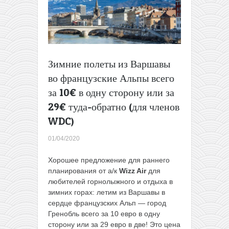
за
35€
туда-
обратно
для
членов
Зимние полеты из Варшавы
WDC
во французские Альпы всего
или
за
за 10€ в одну сторону или за
55€
29€ туда-обратно (для членов
всем
WDC)
(в
декабре)
01/04/2020
Хорошее предложение для раннего
планирования от а/к
Wizz Air
для
любителей горнолыжного и отдыха в
зимних горах: летим из Варшавы в
сердце французских Альп — город
Гренобль всего за 10 евро в одну
сторону или за 29 евро в две! Это цена