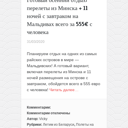
Готовый осенний отдых:
или
перелеты из Минска + 11
за
29€
ночей с завтраком на
туда-
Мальдивах всего за 555€ с
обратно
человека
(для
членов
31/03/2020
WDC)
Планируем отдых на одних из самых
райских островов в мире —
Мальдивских! А готовый вариант,
включая перелеты из Минска и 11
ночей размещения на острове с
завтраком, обойдется всего в 555 евро
с человека!
Читать далее…
Комментарии:
Комментарии
отключены
к
Автор:
Vicky
записи
Рубрики:
Летим из Беларуси
,
Полеты на