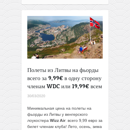
поездки:
из
Вильнюса
в
город
с
двухъярусными
каналами
всего
за
69€
туда-
Полеты из Литвы на фьорды
обратно
всего за 9,99€ в одну сторону
членам WDC или 19,99€ всем
30/03/2020
Минимальная цена на полеты на
фьорды из Литвы у венгерского
лоукостера
Wizz Air
: всего 9,99 евро за
билет членам клуба! Лето, осень, зима