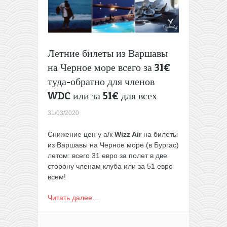
обратно
(летом)
Летние билеты из Варшавы
на Черное море всего за 31€
туда-обратно для членов
WDC или за 51€ для всех
31/03/2020
Снижение цен у а/к
Wizz Air
на билеты
из Варшавы на Черное море (в Бургас)
летом: всего 31 евро за полет в две
сторону членам клуба или за 51 евро
всем!
Читать далее…