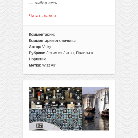
— выбор есть.
Читать далее…
Комментарии:
Комментарии
отключены
к
Автор:
Vicky
записи
Рубрики:
Летим из Литвы
,
Полеты в
Полеты
Норвегию
из
Метки:
Wizz Air
Литвы
на
фьорды
всего
за
9,99€
в
одну
сторону
членам
WDC