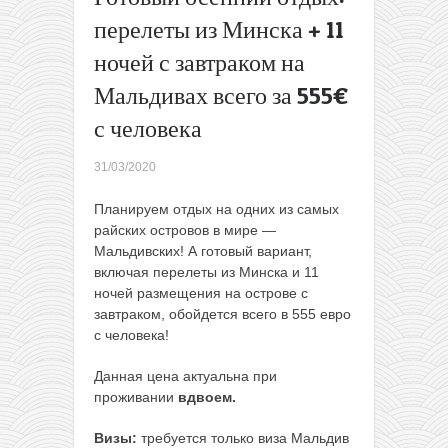
сети
перелеты из Минска + 11
Хилтон в
ночей с завтраком на
Стамбуле
всего за
Мальдивах всего за 555€
19€ с
человека
с человека
за ночь!
→
31/03/2020
Планируем отдых на одних из самых
райских островов в мире —
Мальдивских! А готовый вариант,
включая перелеты из Минска и 11
ночей размещения на острове с
завтраком, обойдется всего в 555 евро
с человека!
Данная цена актуальна при
проживании
вдвоем.
Визы:
требуется только виза Мальдив