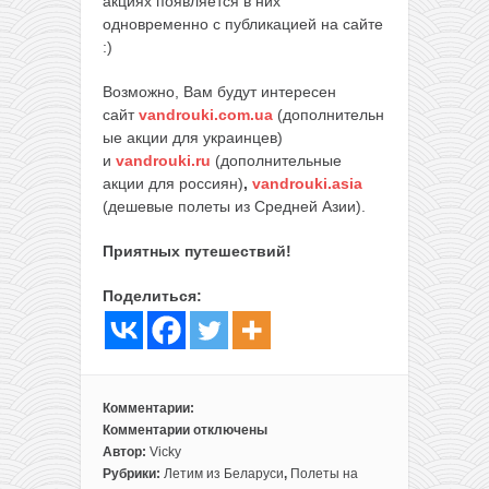
акциях появляется в них
одновременно с публикацией на сайте
:)
Возможно, Вам будут интересен
сайт
vandrouki.com.ua
(дополнительн
ые акции для украинцев)
и
vandrouki.ru
(дополнительные
акции для россиян)
,
vandrouki.asia
(дешевые полеты из Средней Азии).
Приятных путешествий!
Поделиться:
Комментарии:
Комментарии
отключены
к
Автор:
Vicky
записи
Рубрики:
Летим из Беларуси
,
Полеты на