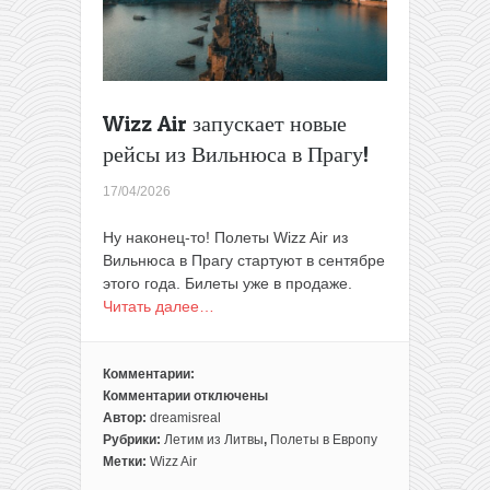
28€
в
одну
сторону
Wizz Air запускает новые
рейсы из Вильнюса в Прагу!
17/04/2026
Ну наконец-то! Полеты Wizz Air из
Вильнюса в Прагу стартуют в сентябре
этого года. Билеты уже в продаже.
Читать далее…
Комментарии:
Комментарии
отключены
к
Автор:
dreamisreal
записи
Рубрики:
Летим из Литвы
,
Полеты в Европу
Wizz
Метки:
Wizz Air
Air