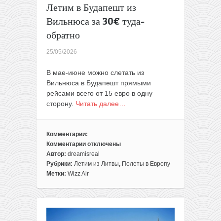
Летим в Будапешт из
15€
в
Вильнюса за 30€ туда-
одну
обратно
сторону
25/05/2026
В мае-июне можно слетать из
Вильнюса в Будапешт прямыми
рейсами всего от 15 евро в одну
сторону.
Читать далее…
Комментарии:
Комментарии
отключены
к
Автор:
dreamisreal
записи
Рубрики:
Летим из Литвы
,
Полеты в Европу
Летим
Метки:
Wizz Air
в
Будапешт
из
Вильнюса