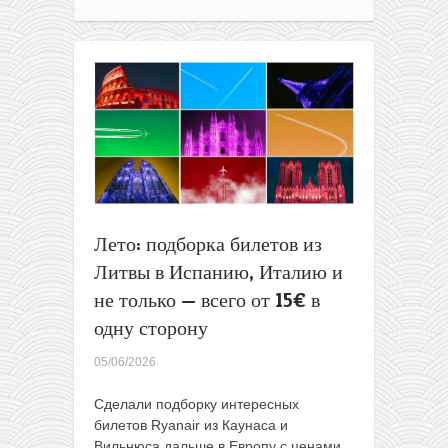
летим
в
Барселону
из
Вильнюса
за
86€
туда-
обратно
Лето: подборка билетов из
Литвы в Испанию, Италию и
не только — всего от 15€ в
одну сторону
05/06/2026
Сделали подборку интересных
билетов Ryanair из Каунаса и
Вильнюса дальше в Европу с ценами