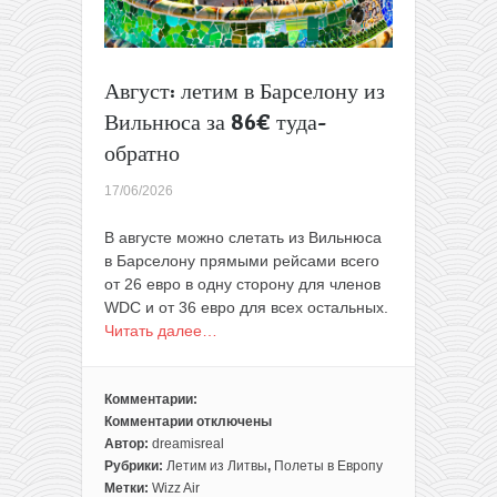
Август: летим в Барселону из
Вильнюса за 86€ туда-
обратно
17/06/2026
В августе можно слетать из Вильнюса
в Барселону прямыми рейсами всего
от 26 евро в одну сторону для членов
WDС и от 36 евро для всех остальных.
Читать далее…
Комментарии:
Комментарии
отключены
к
Автор:
dreamisreal
записи
Рубрики:
Летим из Литвы
,
Полеты в Европу
Август:
Метки:
Wizz Air