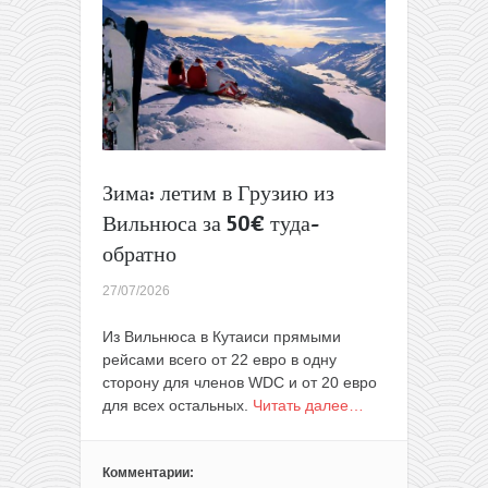
390€
туда-
обратно
Зима: летим в Грузию из
Вильнюса за 50€ туда-
обратно
27/07/2026
Из Вильнюса в Кутаиси прямыми
рейсами всего от 22 евро в одну
сторону для членов WDС и от 20 евро
для всех остальных.
Читать далее…
Комментарии: