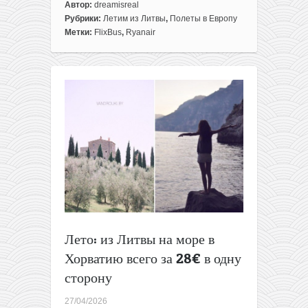
к
Автор:
dreamisreal
записи
Рубрики:
Летим из Литвы
,
Полеты в Европу
Турин
Метки:
FlixBus
,
Ryanair
и
Милан
в
одной
поездке
из
Вильнюса
за
37€
Лето: из Литвы на море в
Хорватию всего за 28€ в одну
сторону
27/04/2026