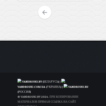
запускает
новые
рейсы
из
Вильнюса
в
Прагу!
VANDROUKI.BY (БЕЛАРУСЬ)
|
VANDROUKI.COM.UA (УКРАИНА)
|
VANDROUKI.RU
(РОССИЯ)
© VANDROUKI.BY 2026. ПРИ КОПИРОВАНИИ
МАТЕРИАЛОВ ПРЯМАЯ ССЫЛКА НА САЙТ