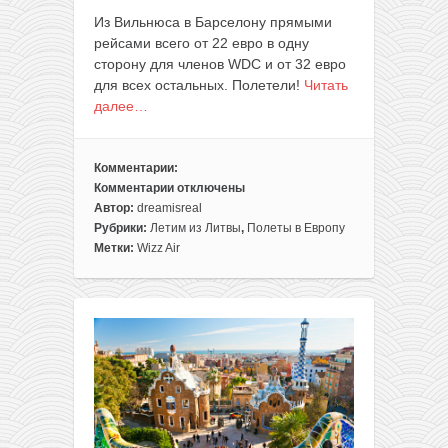
Из Вильнюса в Барселону прямыми
рейсами всего от 22 евро в одну
сторону для членов WDС и от 32 евро
для всех остальных. Полетели!
Читать
далее…
Комментарии:
Комментарии
отключены
к
Автор:
dreamisreal
записи
Рубрики:
Летим из Литвы
,
Полеты в Европу
Лето:
Метки:
Wizz Air
летим
в
Барселону
из
Вильнюса
за
78€
туда-
обратно