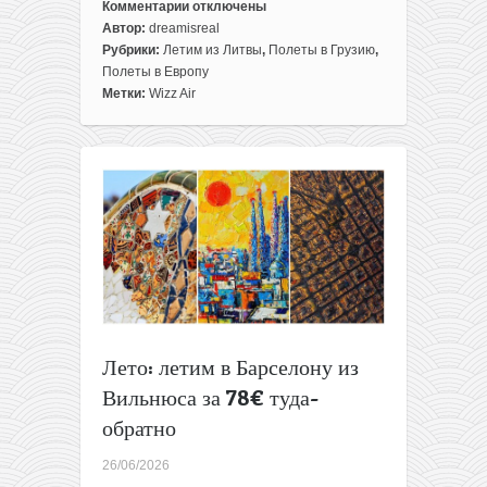
Комментарии
отключены
к
Автор:
dreamisreal
записи
Рубрики:
Летим из Литвы
,
Полеты в Грузию
,
Зима:
Полеты в Европу
летим
Метки:
Wizz Air
в
Грузию
из
Вильнюса
за
50€
туда-
обратно
Лето: летим в Барселону из
Вильнюса за 78€ туда-
обратно
26/06/2026