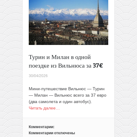
за
30€
туда-
обратно
Турин и Милан в одной
поездке из Вильнюса за 37€
30/04/2026
Мини-путешествие Вильнюс — Турин
— Милан — Вильнюс всего за 37 евро
(два самолета и один автобус).
Читать далее…
Комментарии:
Комментарии
отключены