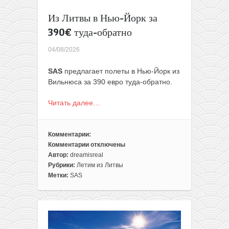
Из Литвы в Нью-Йорк за
390€ туда-обратно
04/08/2026
SAS
предлагает полеты в Нью-Йорк из
Вильнюса за 390 евро туда-обратно.
Читать далее…
Комментарии:
Комментарии
отключены
к
Автор:
dreamisreal
записи
Рубрики:
Летим из Литвы
Из
Метки:
SAS
Литвы
в
Нью-
Йорк
за