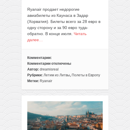
Ryanair продает недорогие
авиабилеты из Каунаса в Задар
(Хорватия). Билеты всего за 28 евро в
одну сторону и за 90 евро туда-
обратно. В конце июля.
Читать
далее…
Комментарии:
Комментарии
отключены
к
Автор:
dreamisreal
записи
Рубрики:
Летим из Литвы
,
Полеты в Европу
Лето:
Метки:
Ryanair
из
Литвы
на
море
в
Хорватию
всего
за