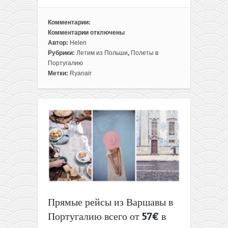
Комментарии:
Комментарии
отключены
к
Автор:
Helen
записи
Рубрики:
Летим из Польши
,
Полеты в
Идея
Португалию
для
Метки:
Ryanair
путешествия:
из
Варшавы
в
«португальскую
Венецию»
всего
за
80€
туда-
обратно!
Прямые рейсы из Варшавы в
Португалию всего от 57€ в