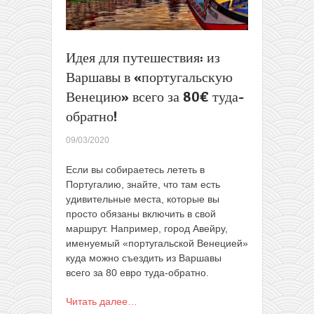
две
стороны
(
для
Идея для путешествия: из
WDC)
Варшавы в «португальскую
Венецию» всего за 80€ туда-
обратно!
09/03/2020
Если вы собираетесь лететь в
Португалию, знайте, что там есть
удивительные места, которые вы
просто обязаны включить в свой
маршрут. Например, город Авейру,
именуемый
«португальской Венецией»
куда можно съездить из Варшавы
всего за 80 евро туда-обратно.
Читать далее…