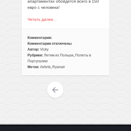
апартаментах обойдется всего в 150
евро с человека!
Читать далее…
Комментарии:
Комментарии
отключены
к
Автор:
Vicky
записи
Рубрики:
Летим из Польши
,
Полеты в
Начало
Португалию
лета!
Метки:
Airbnb
,
Ryanair
Готовый
отдых
на
юге
Португалии:
перелеты
из
Варшавы
+
неделя
в