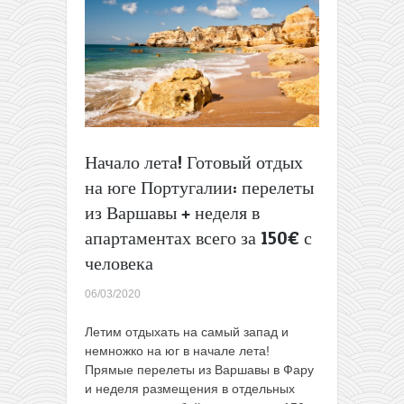
от
57€
в
две
стороны
Начало лета! Готовый отдых
на юге Португалии: перелеты
из Варшавы + неделя в
апартаментах всего за 150€ с
человека
06/03/2020
Летим отдыхать на самый запад и
немножко на юг в начале лета!
Прямые перелеты из Варшавы в Фару
и неделя размещения в отдельных