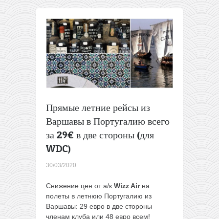
в
Португалию
за
115€
туда-
обратно
Прямые летние рейсы из
Варшавы в Португалию всего
за 29€ в две стороны (для
WDC)
30/03/2020
Снижение цен от а/к
Wizz Air
на
полеты в летнюю Португалию из
Варшавы: 29 евро в две стороны
членам клуба или 48 евро всем!