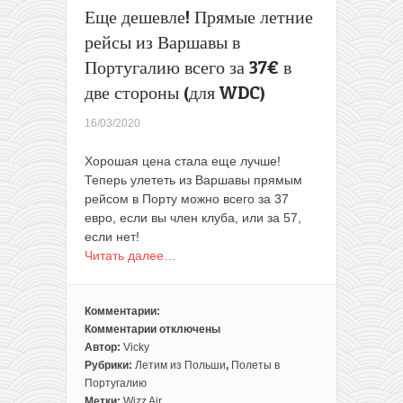
туда-
Еще дешевле! Прямые летние
обратно
рейсы из Варшавы в
Португалию всего за 37€ в
две стороны (для WDC)
16/03/2020
Хорошая цена стала еще лучше!
Теперь улететь из Варшавы прямым
рейсом в Порту можно всего за 37
евро, если вы член клуба, или за 57,
если нет!
Читать далее…
Комментарии:
Комментарии
отключены
к
Автор:
Vicky
записи
Рубрики:
Летим из Польши
,
Полеты в
Еще
Португалию
дешевле!
Метки:
Wizz Air