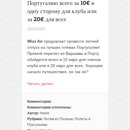
Португалию всего за 10€ в
одну сторону для клуба или
за 20€ для всех
29/03/2020
Wizz Air
предлагает провести летний
отпуск на лучших пляжах Португалии!
Прямой перелет из Варшавы в Порту
обойдется всего в 10 евро для членов
клуба или в 20 евро для всех. Хорошее
начало путешествия, не так ли?
Читать далее…
Комментарии:
Комментарии
отключены
к
Автор:
Helen
записи
Рубрики:
Летим из Польши
,
Полеты в
Летом
Португалию