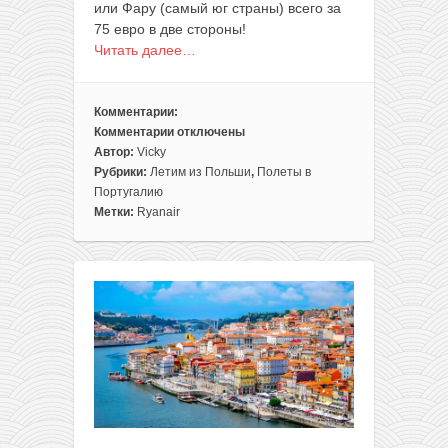
или Фару (самый юг страны) всего за
75 евро в две стороны!
Читать далее…
Комментарии:
Комментарии
отключены
к
Автор:
Vicky
записи
Рубрики:
Летим из Польши
,
Полеты в
Португалия
Португалию
летом!
Метки:
Ryanair
Летим
прямо
из
Варшавы
в
Лиссабон
или
Фару
всего
за
75€