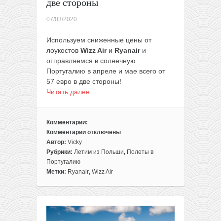
две стороны
07/03/2020
Используем сниженные цены от
лоукостов
Wizz Air
и
Ryanair
и
отправляемся в солнечную
Португалию в апреле и мае всего от
57 евро в две стороны!
Читать далее…
Комментарии:
Комментарии
отключены
к
Автор:
Vicky
записи
Рубрики:
Летим из Польши
,
Полеты в
Прямые
Португалию
рейсы
Метки:
Ryanair
,
Wizz Air
из
Варшавы
в
Португалию
всего