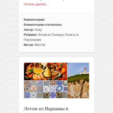
Читать далее…
Комментарии:
Комментарии
отключены
к
Автор:
Vicky
записи
Рубрики:
Летим из Польши
,
Полеты в
Прямые
Португалию
летние
Метки:
Wizz Air
рейсы
из
Варшавы
в
Португалию
всего
за
29€
в
две
стороны
(для
Летом из Варшавы в
WDC)