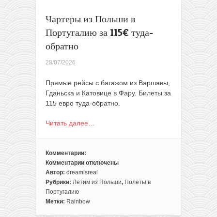
Чартеры из Польши в
Португалию за 115€ туда-
обратно
28/07/2026
Прямые рейсы с багажом из Варшавы,
Гданьска и Катовице в Фару. Билеты за
115 евро туда-обратно.
Читать далее…
Комментарии:
Комментарии
отключены
к
Автор:
dreamisreal
записи
Рубрики:
Летим из Польши
,
Полеты в
Чартеры
Португалию
из
Метки:
Rainbow
Польши