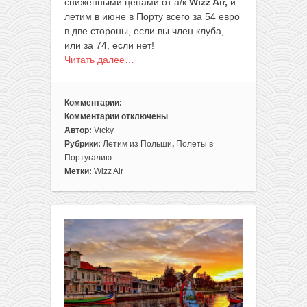
сниженными ценами от а/к
Wizz Air,
и
летим в июне в Порту всего за 54 евро
в две стороны, если вы член клуба,
или за 74, если нет!
Читать далее…
Комментарии:
Комментарии
отключены
к
Автор:
Vicky
записи
Рубрики:
Летим из Польши
,
Полеты в
Лето!
Португалию
Прямые
Метки:
Wizz Air
рейсы
из
Варшавы
в
Португалию
всего
за
54€
в