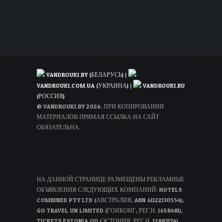
апартаментах
всего
за
150€
с
человека
VANDROUKI.BY (БЕЛАРУСЬ)
|
VANDROUKI.COM.UA (УКРАИНА)
|
VANDROUKI.RU
(РОССИЯ)
© VANDROUKI.BY 2026. ПРИ КОПИРОВАНИИ
МАТЕРИАЛОВ ПРЯМАЯ ССЫЛКА НА САЙТ
ОБЯЗАТЕЛЬНА.
НА ДАННОЙ СТРАНИЦЕ РАЗМЕЩЕНЫ РЕКЛАМНЫЕ
ОБЪЯВЛЕНИЯ СЛЕДУЮЩИХ КОМПАНИЙ: HOTELS
COMBINED PTY LTD (АВСТРАЛИЯ, ABN 61122130554),
GO TRAVEL UN LIMITED (ГОНКОНГ, РЕГ.Н. 1658681),
TICKETS ESTONIA OU (ЭСТОНИЯ, РЕГ.Н. 12883174).