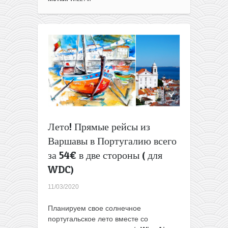
Прямые
летние
рейсы
из
Варшавы
в
Португалию
всего
за
37€
в
две
Лето! Прямые рейсы из
стороны
Варшавы в Португалию всего
(для
WDC)
за 54€ в две стороны ( для
WDC)
11/03/2020
Планируем свое солнечное
португальское лето вместе со