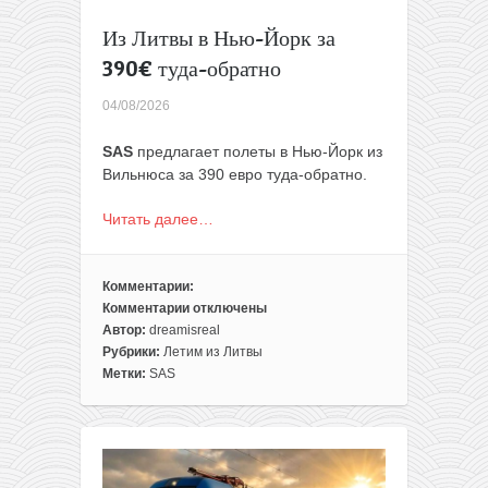
Из Литвы в Нью-Йорк за
390€ туда-обратно
04/08/2026
SAS
предлагает полеты в Нью-Йорк из
Вильнюса за 390 евро туда-обратно.
Читать далее…
Комментарии:
Комментарии
отключены
к
Автор:
dreamisreal
записи
Рубрики:
Летим из Литвы
Из
Метки:
SAS
Литвы
в
Нью-
Йорк
за