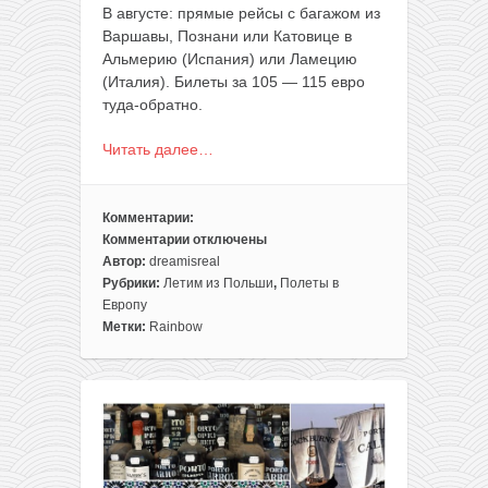
В августе: прямые рейсы с багажом из
Варшавы, Познани или Катовице в
Альмерию (Испания) или Ламецию
(Италия). Билеты за 105 — 115 евро
туда-обратно.
Читать далее…
Комментарии:
Комментарии
отключены
к
Автор:
dreamisreal
записи
Рубрики:
Летим из Польши
,
Полеты в
Август:
Европу
чартеры
Метки:
Rainbow
из
Польши
в
Италию
и
Испанию
за