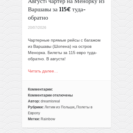
Август: чартер на Менорку из
Варшавы за 115€ туда-
обратно
20/07/2026
Чартерные прямые рейсы с багажом
из Варшавы (Шопена) на остров
Менорка. Билеты за 115 евро туда-
обратно. В августа!
Читать далее…
Комментарии:
Комментарии
отключены
к
Автор:
dreamisreal
записи
Рубрики:
Летим из Польши
,
Полеты в
Август:
Европу
чартер
Метки:
Rainbow
на
Менорку