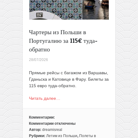
105€
туда-
обратно
Чартеры из Польши в
Португалию за 115€ туда-
обратно
28/07/2026
Прямые рейсы с багажом из Варшавы,
Гданьска и Катовице в Фару. Билеты за
115 евро туда-обратно.
Читать далее…
Комментарии:
Комментарии
отключены
к
Автор:
dreamisreal
записи
Рубрики:
Летим из Польши
,
Полеты в