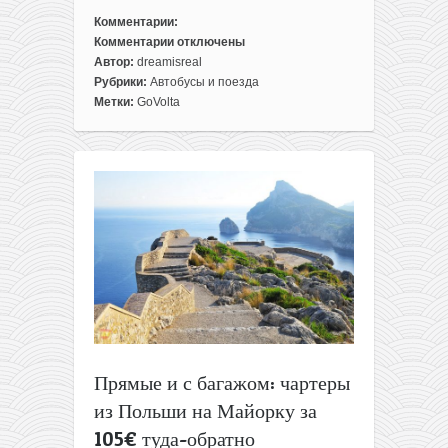
Комментарии:
Комментарии
отключены
к
Автор:
dreamisreal
записи
Рубрики:
Автобусы и поезда
Поезда
Метки:
GoVolta
из
Амстердам
в
Париж
по
19€
в
одну
сторону!
(и
другие
маршруты)
Прямые и с багажом: чартеры
из Польши на Майорку за
105€ туда-обратно