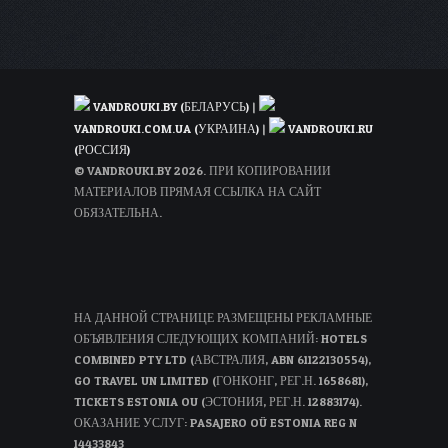
VANDROUKI.BY (БЕЛАРУСЬ)
|
VANDROUKI.COM.UA (УКРАИНА)
|
VANDROUKI.RU
(РОССИЯ)
© VANDROUKI.BY 2026. ПРИ КОПИРОВАНИИ
МАТЕРИАЛОВ ПРЯМАЯ ССЫЛКА НА САЙТ
ОБЯЗАТЕЛЬНА.
НА ДАННОЙ СТРАНИЦЕ РАЗМЕЩЕНЫ РЕКЛАМНЫЕ
ОБЪЯВЛЕНИЯ СЛЕДУЮЩИХ КОМПАНИЙ: HOTELS
COMBINED PTY LTD (АВСТРАЛИЯ, ABN 61122130554),
GO TRAVEL UN LIMITED (ГОНКОНГ, РЕГ.Н. 1658681),
TICKETS ESTONIA OU (ЭСТОНИЯ, РЕГ.Н. 12883174).
ОКАЗАНИЕ УСЛУГ: PASAJERO OÜ ESTONIA REG N
14433843