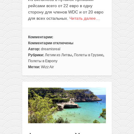
рейсами всего от 22 евро в одну
сторону для членов WDС и от 20 евро
для всех остальных.
Читать далее…
Комментарии:
Комментарии
отключены
к
Автор:
dreamisreal
записи
Рубрики:
Летим из Литвы
,
Полеты в Грузию
,
Зима:
Полеты в Европу
летим
Метки:
Wizz Air
в
Грузию
из
Вильнюса
за
50€
туда-
обратно