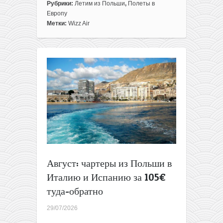
записи
Рубрики:
Летим из Польши
,
Полеты в
Авиабилеты
Европу
из
Метки:
Wizz Air
Варшавы
в
Лигурию
за
46€
туда-
обратно
Август: чартеры из Польши в
Италию и Испанию за 105€
туда-обратно
29/07/2026