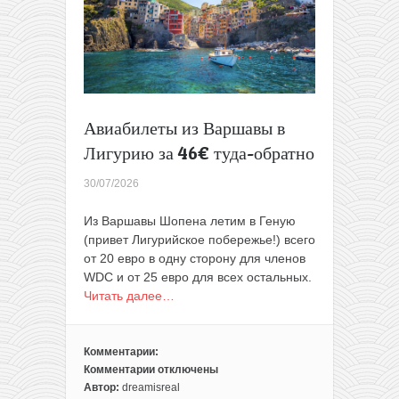
Майорку
за
105€
туда-
обратно
Авиабилеты из Варшавы в
Лигурию за 46€ туда-обратно
30/07/2026
Из Варшавы Шопена летим в Геную
(привет Лигурийское побережье!) всего
от 20 евро в одну сторону для членов
WDС и от 25 евро для всех остальных.
Читать далее…
Комментарии:
Комментарии
отключены
к
Автор:
dreamisreal