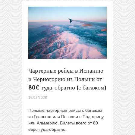
из
Варшавы
за
115€
туда-
обратно
Чартерные рейсы в Испанию
и Черногорию из Польши от
80€ туда-обратно (с багажом)
16/07/2026
Прямые чартерные рейсы с багажом
из Гданьска или Познани в Подгорицу
или Альмерию. Билеты всего от 80
евро туда-обратно.