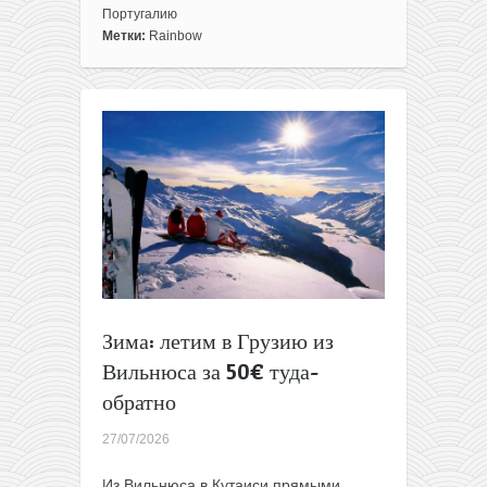
Чартеры
Португалию
из
Метки:
Rainbow
Польши
в
Португалию
за
115€
туда-
обратно
Зима: летим в Грузию из
Вильнюса за 50€ туда-
обратно
27/07/2026
Из Вильнюса в Кутаиси прямыми