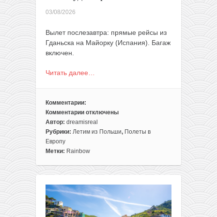
03/08/2026
Вылет послезавтра: прямые рейсы из
Гданьска на Майорку (Испания). Багаж
включен.
Читать далее…
Комментарии:
Комментарии
отключены
к
Автор:
dreamisreal
записи
Рубрики:
Летим из Польши
,
Полеты в
Прямые
Европу
и
Метки:
Rainbow
с
багажом:
чартеры
из
Польши
на