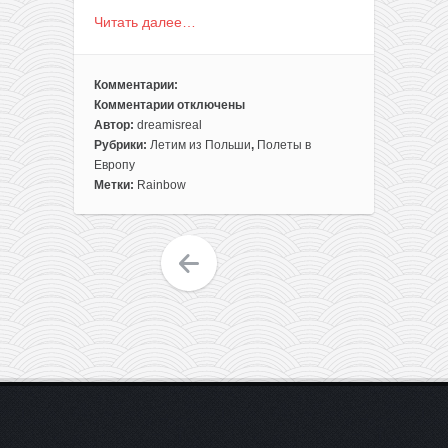
Читать далее…
Комментарии:
Комментарии
отключены
к
Автор:
dreamisreal
записи
Рубрики:
Летим из Польши
,
Полеты в
Чартерные
Европу
рейсы
Метки:
Rainbow
в
Испанию
и
Черногорию
из
Польши
от
80€
туда-
обратно
(с
багажом)