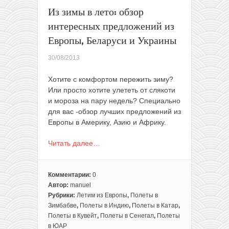
Из зимы в лето: обзор
интересных предложений из
Европы, Беларуси и Украины
30/08/2013
Хотите с комфортом пережить зиму?
Или просто хотите улететь от слякоти
и мороза на пару недель? Специально
для вас -обзор лучших предложений из
Европы в Америку, Азию и Африку.
Читать далее…
Комментарии:
0
Автор:
manuel
Рубрики:
Летим из Европы
,
Полеты в
Зимбабве
,
Полеты в Индию
,
Полеты в Катар
,
Полеты в Кувейт
,
Полеты в Сенегал
,
Полеты
в ЮАР