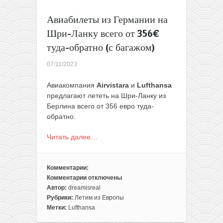
Авиабилеты из Германии на
Шри-Ланку всего от 356€
туда-обратно (с багажом)
07/11/2023
Авиакомпания
Airvistara
и
Lufthansa
предлагают лететь на Шри-Ланку из
Берлина всего от 356 евро туда-
обратно.
Читать далее…
Комментарии:
Комментарии
отключены
к
Автор:
dreamisreal
записи
Рубрики:
Летим из Европы
Авиабилеты
Метки:
Lufthansa
из