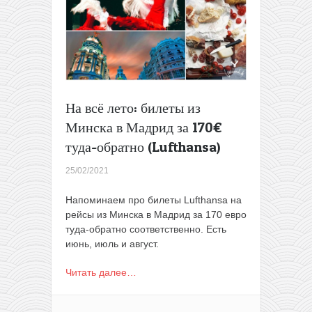
от
170€
туда-
обратно
(до
2022
года)
На всё лето: билеты из
Минска в Мадрид за 170€
туда-обратно (Lufthansa)
25/02/2021
Напоминаем про билеты Lufthansa на
рейсы из Минска в Мадрид за 170 евро
туда-обратно соответственно. Есть
июнь, июль и август.
Читать далее…