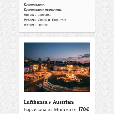
Комментарии:
Комментарии
отключены
к
Автор:
dreamisreal
записи
Рубрики:
Летим из Беларуси
Давайте
Метки:
Lufthansa
помечтаем:
билеты
на
Ибицу
из
Минска
за
198€
туда-
обратно
(на
Lufthansa)
Lufthansa и Austrian:
Барселона из Минска от 170€