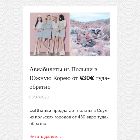
Германии
на
Шри-
Ланку
всего
от
356€
туда-
обратно
(с
багажом)
Авиабилеты из Польши в
Южную Корею от 430€ туда-
обратно
03/07/2023
Lufthansa
предлагает полеты в Сеул
из польских городов от 430 евро туда-
обратно.
Читать далее…