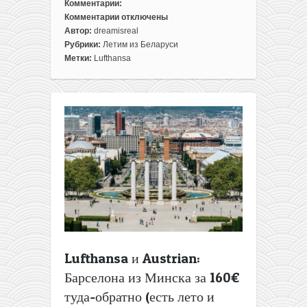
Комментарии:
Комментарии
отключены
к
Автор:
dreamisreal
записи
Рубрики:
Летим из Беларуси
На
Метки:
Lufthansa
всё
лето:
билеты
из
Минска
в
Мадрид
за
170€
туда-
обратно
(Lufthansa)
Lufthansa и Austrian:
Барселона из Минска за 160€
туда-обратно (есть лето и