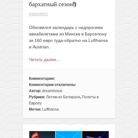
бархатный сезон!)
15/02/2021
Обновился календарь с недорогими
авиабилетами из Минска в Барселону
за 160 евро туда-обратно на Lufthansa
и Austrian.
Читать далее…
Комментарии:
Комментарии
отключены
к
Автор:
dreamisreal
записи
Рубрики:
Летим из Беларуси
,
Полеты в
Lufthansa
Европу
и
Метки:
Lufthansa
Austrian:
Барселона
из
Минска