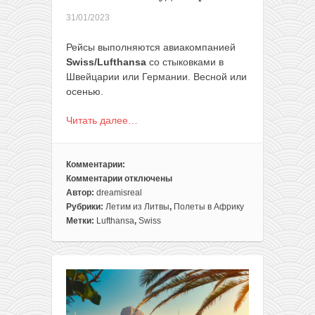
31/01/2023
Рейсы выполняются авиакомпанией
Swiss/Lufthansa
со стыковками в
Швейцарии или Германии. Весной или
осенью.
Читать далее…
Комментарии:
Комментарии
отключены
к
Автор:
dreamisreal
записи
Рубрики:
Летим из Литвы
,
Полеты в Африку
Летим
Метки:
Lufthansa
,
Swiss
из
Вильнюса
в
ЮАР
всего
за