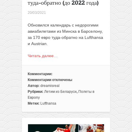
туда-обратно (до 2022 года)
20/03/2021
Обновился календарь с недорогими
авиабилетами из Минска в Барселону,
за 170 евро туда-обратно на Lufthansa
и Austrian.
Читать далее…
Комментарии:
Комментарии
отключены
к
Автор:
dreamisreal
записи
Рубрики:
Летим из Беларуси
,
Полеты в
Lufthansa
Европу
и
Метки:
Lufthansa
Austrian:
Барселона
из
Минска