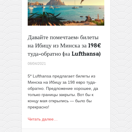
386€
туда-
обратно
Давайте помечтаем: билеты
на Ибицу из Минска за 198€
туда-обратно (на Lufthansa)
08/04/2021
5* Lufthansa предлагает билеты из
Минска на Ибицу за 198 евро туда-
обратно. Предложение хорошее, да
только границы закрыты. Вот бы к
концу мая открылись — было бы
прекрасно!
Читать далее…