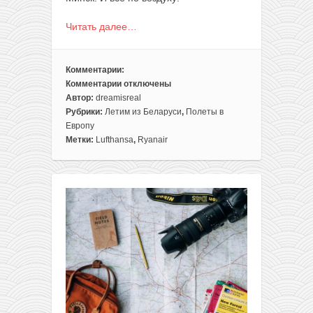
Читать далее…
Комментарии:
Комментарии
отключены
к
Автор:
dreamisreal
записи
Рубрики:
Летим из Беларуси
,
Полеты в
ЛЕТО.
Европу
Евротур
Метки:
Lufthansa
,
Ryanair
с
вылетом
из
Минска:
Мадрид,
Марсель
и
Ибица
в
одной
сборке
от