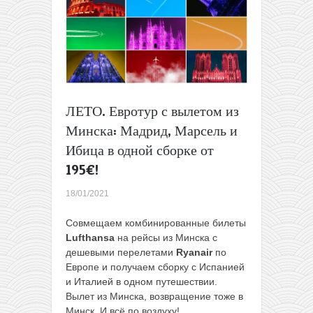
за
160€
туда-
обратно
(есть
лето
и
бархатный
ЛЕТО. Евротур с вылетом из
сезон!)
Минска: Мадрид, Марсель и
Ибица в одной сборке от
195€!
18/01/2021
Совмещаем комбинированные билеты
Lufthansa
на рейсы из Минска с
дешевыми перелетами
Ryanair
по
Европе и получаем сборку с Испанией
и Италией в одном путешествии.
Вылет из Минска, возвращение тоже в
Минск. И всё по воздуху!