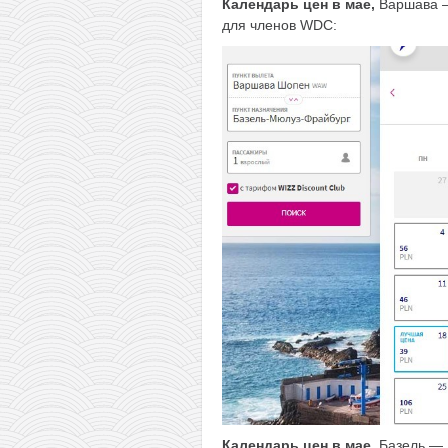
Календарь цен в мае,
Варшава —
для членов WDC:
Календарь цен в мае,
Базель — В