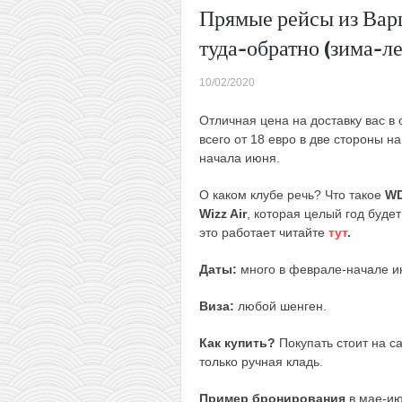
Прямые рейсы из Вар
туда-обратно (зима-ле
10/02/2020
Отличная цена на доставку вас в
всего от 18 евро в две стороны на
начала июня.
О каком клубе речь? Что такое
W
Wizz Air
, которая целый год буде
это работает читайте
тут
.
Даты:
много в феврале-начале 
Виза:
любой шенген.
Как купить?
Покупать стоит на с
только ручная кладь.
Пример бронирования
в мае-и