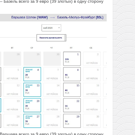
 Базель всего за 9 евро (39 злотых) в одну сторону
аршава всего за 9 евро (39 злотых) в одну сторону