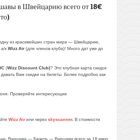
шавы в Швейцарию всего от 18€
то)
 одну из красивейших стран мира — Швейцарию,
 а/к
Wizz Air
(для членов клуба)! Много дат уже до
DC
(
Wizz Discount Club)
? Это клубная карта скидок
т давать Вам скидки на билеты. Более подробно как
июня. Проверяйте интересующие.
айте
Wizz Air
или через
skyscanner
.
В стоимости
юне
,
Варшава — Базель — Варшава всего за 18 евро