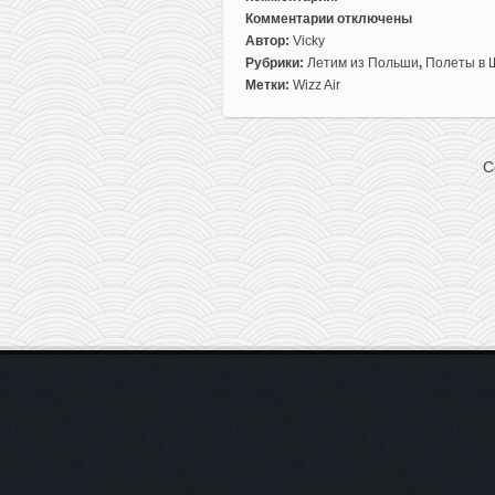
Комментарии
отключены
к
Автор:
Vicky
записи
Рубрики:
Летим из Польши
,
Полеты в 
Прямые
Метки:
Wizz Air
рейсы
из
Варшавы
C
в
Швейцарию
всего
от
18€
туда-
обратно
(зима-
лето)