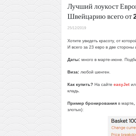
Лучший лоукост Евро
Швейцарию всего от 
25/12/2019
Хотите увидеть красоту, от кото
И всего за 23 евро в две стороны
Даты:
много в марте-июне. Подб
Виза:
любой шенген.
Как купить?
На сайте
easyJet
ил
кладь.
Пример бронирования
в марте
,
злотых):