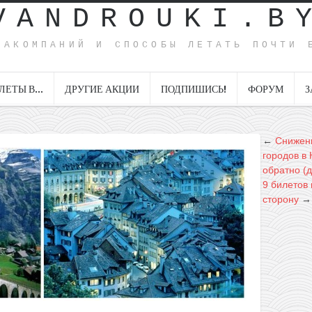
VANDROUKI.B
ИАКОМПАНИЙ И СПОСОБЫ ЛЕТАТЬ ПОЧТИ 
ЛЕТЫ В…
ДРУГИЕ АКЦИИ
ПОДПИШИСЬ!
ФОРУМ
З
←
Снижени
городов в 
обратно (
9 билетов 
сторону
→