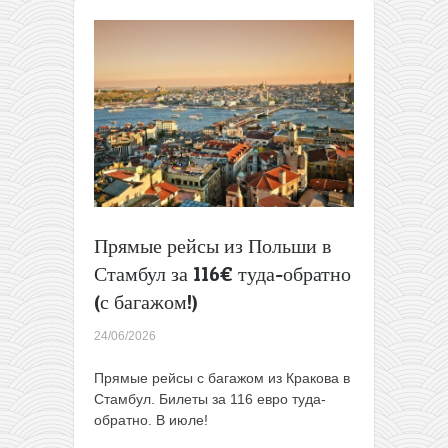
обратно:
билеты
из
Польши
в
Рим,
Прагу,
Будапешт
и
не
только!
Прямые рейсы из Польши в
Стамбул за 116€ туда-обратно
(с багажом!)
24/06/2026
Прямые рейсы с багажом из Кракова в
Стамбул. Билеты за 116 евро туда-
обратно. В июле!