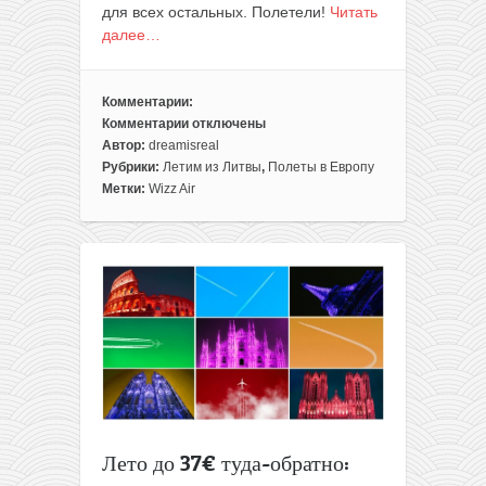
для всех остальных. Полетели!
Читать
далее…
Комментарии:
Комментарии
отключены
к
Автор:
dreamisreal
записи
Рубрики:
Летим из Литвы
,
Полеты в Европу
Лето:
Метки:
Wizz Air
летим
в
Барселону
из
Вильнюса
за
78€
туда-
обратно
Лето до 37€ туда-обратно: