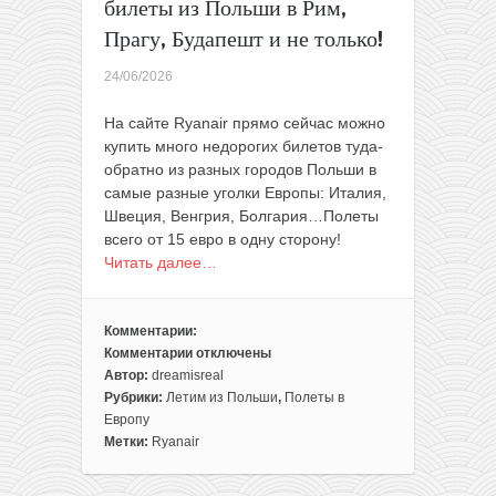
билеты из Польши в Рим,
Прагу, Будапешт и не только!
24/06/2026
На сайте Ryanair прямо сейчас можно
купить много недорогих билетов туда-
обратно из разных городов Польши в
самые разные уголки Европы: Италия,
Швеция, Венгрия, Болгария…Полеты
всего от 15 евро в одну сторону!
Читать далее…
Комментарии:
Комментарии
отключены
к
Автор:
dreamisreal
записи
Рубрики:
Летим из Польши
,
Полеты в
Лето
Европу
до
Метки:
Ryanair
37€
туда-