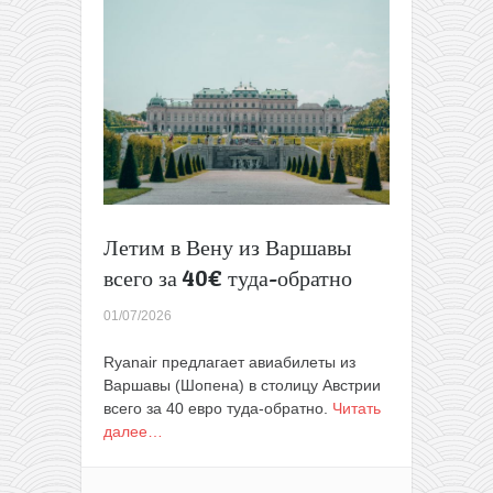
Варшавы
за
116€
туда-
обратно
(с
багажом)
Летим в Вену из Варшавы
всего за 40€ туда-обратно
01/07/2026
Ryanair предлагает авиабилеты из
Варшавы (Шопена) в столицу Австрии
всего за 40 евро туда-обратно.
Читать
далее…