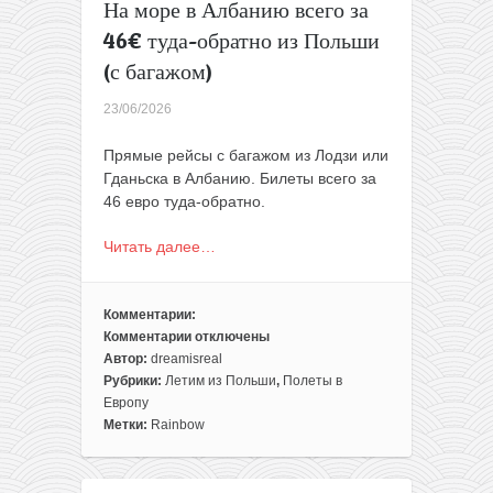
На море в Албанию всего за
46€ туда-обратно из Польши
(с багажом)
23/06/2026
Прямые рейсы с багажом из Лодзи или
Гданьска в Албанию. Билеты всего за
46 евро туда-обратно.
Читать далее…
Комментарии:
Комментарии
отключены
к
Автор:
dreamisreal
записи
Рубрики:
Летим из Польши
,
Полеты в
На
Европу
море
Метки:
Rainbow
в
Албанию
всего