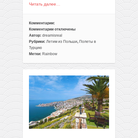
Читать далее…
Комментарии:
Комментарии
отключены
к
Автор:
dreamisreal
записи
Рубрики:
Летим из Польши
,
Полеты в
Прямые
Турцию
рейсы
Метки:
Rainbow
из
Польши
в
Стамбул
за
116€
туда-
обратно
(с
багажом!)