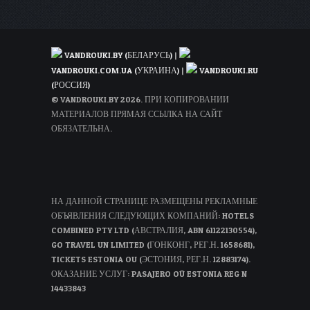
VANDROUKI.BY (БЕЛАРУСЬ)
|
VANDROUKI.COM.UA (УКРАИНА)
|
VANDROUKI.RU
(РОССИЯ)
© VANDROUKI.BY 2026. ПРИ КОПИРОВАНИИ
МАТЕРИАЛОВ ПРЯМАЯ ССЫЛКА НА САЙТ
ОБЯЗАТЕЛЬНА.
НА ДАННОЙ СТРАНИЦЕ РАЗМЕЩЕНЫ РЕКЛАМНЫЕ
ОБЪЯВЛЕНИЯ СЛЕДУЮЩИХ КОМПАНИЙ: HOTELS
COMBINED PTY LTD (АВСТРАЛИЯ, ABN 61122130554),
GO TRAVEL UN LIMITED (ГОНКОНГ, РЕГ.Н. 1658681),
TICKETS ESTONIA OU (ЭСТОНИЯ, РЕГ.Н. 12883174).
ОКАЗАНИЕ УСЛУГ: PASAJERO OÜ ESTONIA REG N
14433843