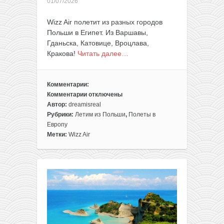
01/07/2026
Wizz Air полетит из разных городов
Польши в Египет. Из Варшавы,
Гданьска, Катовице, Вроцлава,
Кракова!
Читать далее…
Комментарии:
Комментарии
отключены
к
Автор:
dreamisreal
записи
Рубрики:
Летим из Польши
,
Полеты в
Wizz
Европу
Air:
Метки:
Wizz Air
новые
рейсы
из
Польши
в
Египет!