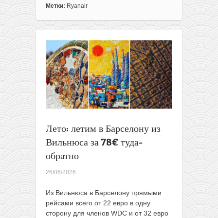
на
Метки:
Ryanair
Корфу
из
Вильнюса
за
87€
туда-
обратно
Лето: летим в Барселону из
Вильнюса за 78€ туда-
обратно
26/06/2026
Из Вильнюса в Барселону прямыми
рейсами всего от 22 евро в одну
сторону для членов WDС и от 32 евро