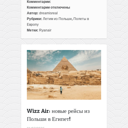
Комментарии:
Комментарии
отключены
к
Автор:
dreamisreal
записи
Рубрики:
Летим из Польши
,
Полеты в
Летим
Европу
в
Метки:
Ryanair
Вену
из
Варшавы
всего
за
40€
туда-
обратно
Wizz Air: новые рейсы из
Польши в Египет!