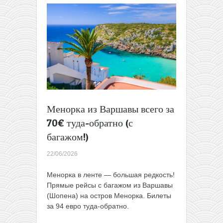
за
46€
туда-
обратно
из
Польши
(с
багажом)
Менорка из Варшавы всего за
70€ туда-обратно (с
багажом!)
22/06/2026
Менорка в ленте — большая редкость!
Прямые рейсы с багажом из Варшавы
(Шопена) на остров Менорка. Билеты
за 94 евро туда-обратно.