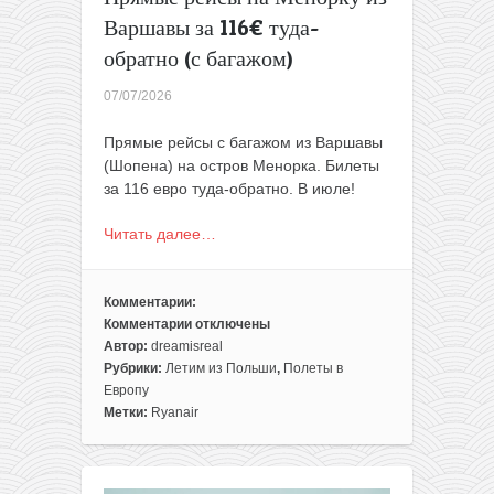
Варшавы за 116€ туда-
обратно (с багажом)
07/07/2026
Прямые рейсы с багажом из Варшавы
(Шопена) на остров Менорка. Билеты
за 116 евро туда-обратно. В июле!
Читать далее…
Комментарии:
Комментарии
отключены
к
Автор:
dreamisreal
записи
Рубрики:
Летим из Польши
,
Полеты в
Прямые
Европу
рейсы
Метки:
Ryanair
на
Менорку
из