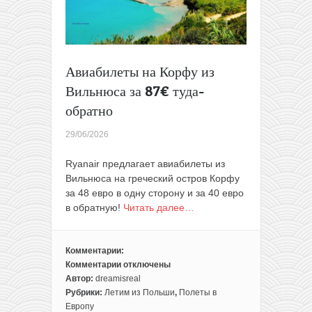
Авиабилеты на Корфу из
Вильнюса за 87€ туда-
обратно
29/06/2026
Ryanair предлагает авиабилеты из
Вильнюса на греческий остров Корфу
за 48 евро в одну сторону и за 40 евро
в обратную!
Читать далее…
Комментарии:
Комментарии
отключены
к
Автор:
dreamisreal
записи
Рубрики:
Летим из Польши
,
Полеты в
Авиабилеты
Европу