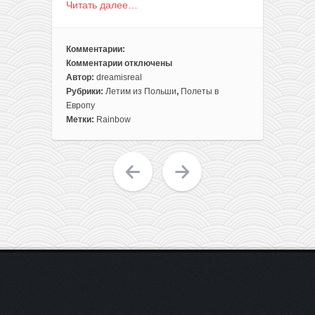
Читать далее…
Комментарии:
Комментарии
отключены
к
Автор:
dreamisreal
записи
Рубрики:
Летим из Польши
,
Полеты в
Менорка
Европу
из
Метки:
Rainbow
Варшавы
всего
за
70€
туда-
обратно
(с
багажом!)