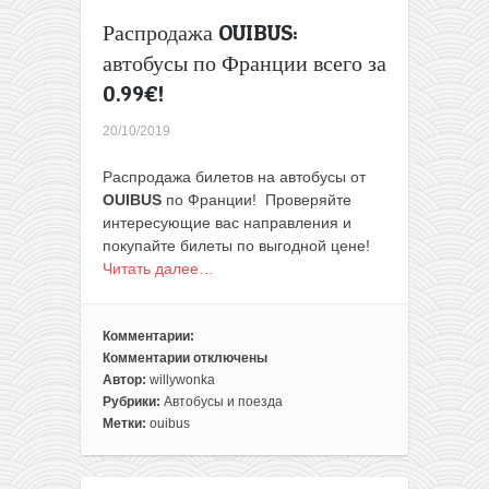
всего
Распродажа OUIBUS:
от
1€
автобусы по Франции всего за
за
0.99€!
поездку!
20/10/2019
Распродажа билетов на автобусы от
OUIBUS
по Франции! Проверяйте
интересующие вас направления и
покупайте билеты по выгодной цене!
Читать далее…
Комментарии:
Комментарии
отключены
к
Автор:
willywonka
записи
Рубрики:
Автобусы и поезда
Распродажа
Метки:
ouibus
OUIBUS:
автобусы
по