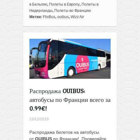
Франция,
в Бельгию
,
Полеты в Европу
,
Полеты в
Бельгия
Нидерланды
,
Полеты во Францию
и
Метки:
FlixBus
,
ouibus
,
Wizz Air
Нидерланды
в
одном
евротуре
из
Вильнюса
всего
за
44€
для
членов
Распродажа OUIBUS:
WDC
(64€
автобусы по Франции всего за
для
0.99€!
всех)
23/12/2019
Распродажа билетов на автобусы
от
OUIBUS
по Франции! Проверяйте