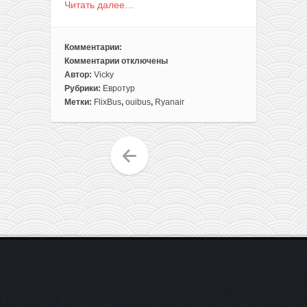
Читать далее…
Комментарии:
Комментарии
отключены
к
Автор:
Vicky
записи
Рубрики:
Евротур
Евротур
Метки:
FlixBus
,
ouibus
,
Ryanair
по
акциям:
5
городов
Франции
с
отдыхом
на
море
и
Люксембург
в
одной
поездке
из