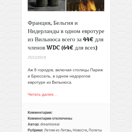
Франция, Бельгия и
Нидерланды в одном евротуре
из Вильнюса всего за 44€ для
членов WDC (64€ для всех)
25/12/2019
Аж 8 городов, включая столицы Париж
и Брюссель, в одном недорогом
евротуре из Вильнюса.
Читать далее…
Комментарии:
Комментарии
отключены
к
Автор:
dreamisreal
записи
Рубрики:
Летим из Литвы
,
Новости
,
Полеты