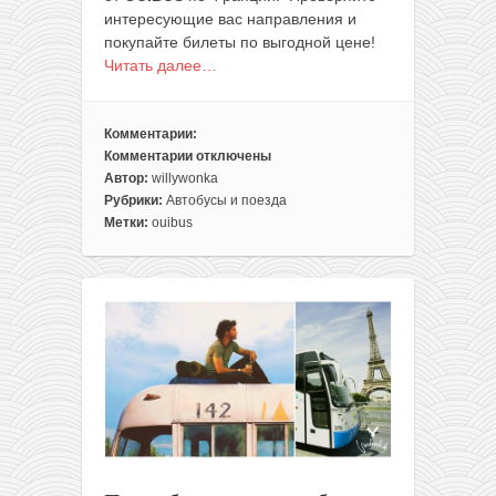
интересующие вас направления и
покупайте билеты по выгодной цене!
Читать далее…
Комментарии:
Комментарии
отключены
к
Автор:
willywonka
записи
Рубрики:
Автобусы и поезда
Распродажа
Метки:
ouibus
OUIBUS:
автобусы
по
Франции
всего
за
0.99€!