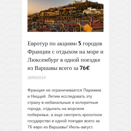
Франции
в
Европу
от
0,99€!
Евротур по акциям: 5 городов
Франции с отдыхом на море и
Люксембург в одной поездке
из Варшавы всего за 76€
28/06/2019
Франция не ограничивается Парижем
и Ниццей. Летим исследовать эту
страну в небанальные и колоритные
города, отдыхать на морском
побережье, а еще смотреть крохотное
государство в одной поездке всего за
76 евро из Варшавы! Июль-август.