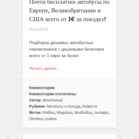
Почти бесплатно: автобусы по
Европе, Великобритании и
США всего от 1€ за поездку!
25/11/2019
Подборка дешевых автобусных
перевозчиков с дешевыми билетами
всего от 1 евро за билет.
Читать далее…
Комментарии:
Комментарии
отключены
к
Автор:
dreamisreal
записи
Рубрики:
Автобусы и поезда
,
Новости
Почти
Метки:
FlixBus
,
Megabus
,
ModlinBus
,
nomago
,
бесплатно:
Onnibus
,
ouibus
автобусы
по
Европе,