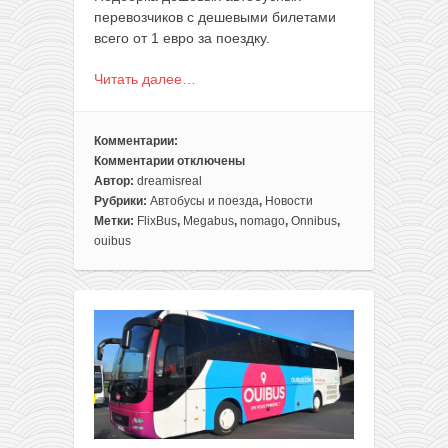
перевозчиков с дешевыми билетами
всего от 1 евро за поездку.
Читать далее…
Комментарии:
Комментарии
отключены
к
Автор:
dreamisreal
записи
Рубрики:
Автобусы и поезда
,
Новости
7-
Метки:
FlixBus
,
Megabus
,
nomago
,
Onnibus
,
ка
ouibus
способов
покататься
на
автобусе
в
Европе,
Великобритании
или
даже
США