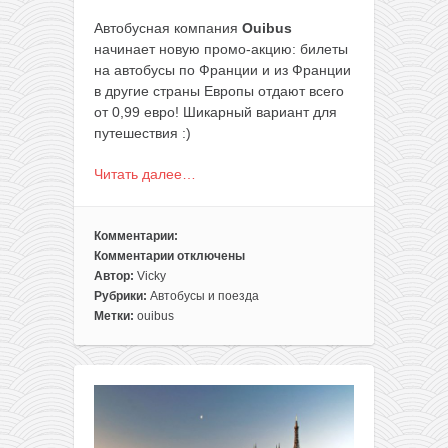
Автобусная компания
Ouibus
начинает новую промо-акцию: билеты
на автобусы по Франции и из Франции
в другие страны Европы отдают всего
от 0,99 евро! Шикарный вариант для
путешествия :)
Читать далее…
Комментарии:
Комментарии
отключены
к
Автор:
Vicky
записи
Рубрики:
Автобусы и поезда
Распродажа
Метки:
ouibus
Ouibus:
билеты
по
Франции
и
из