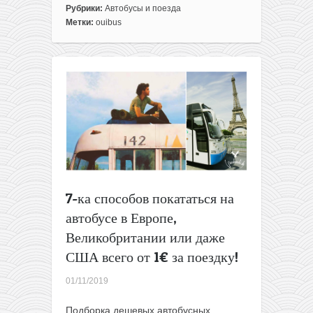
записи
Рубрики:
Автобусы и поезда
Почти
Метки:
ouibus
бесплатные
автобусы
по
Франции
всего
за
1€!
7-ка способов покататься на
автобусе в Европе,
Великобритании или даже
США всего от 1€ за поездку!
01/11/2019
Подборка дешевых автобусных