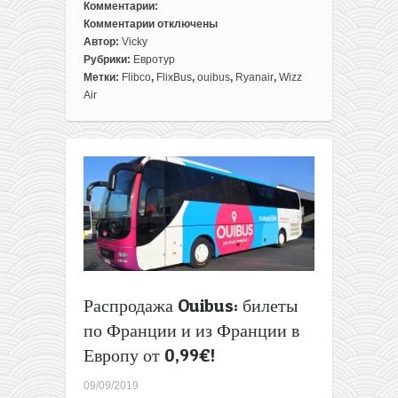
Комментарии:
Комментарии
отключены
к
Автор:
Vicky
записи
Рубрики:
Евротур
Евротур
Метки:
Flibco
,
FlixBus
,
ouibus
,
Ryanair
,
Wizz
по
Air
акциям:
Франция,
Нидерланды
и
Бельгия
в
одной
поездке
из
Варшавы
всего
Распродажа Ouibus: билеты
за
47€
по Франции и из Франции в
Европу от 0,99€!
09/09/2019