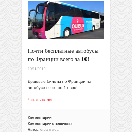
Великобритании
и
США
всего
от
1€
за
поездку!
Почти бесплатные автобусы
по Франции всего за 1€!
19/11/2019
Дешевые билеты по Франции на
автобусе всего по 1 евро!
Читать далее…
Комментарии:
Комментарии
отключены
к
Автор:
dreamisreal