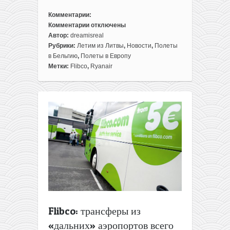
Комментарии:
Комментарии
отключены
к
Автор:
dreamisreal
записи
Рубрики:
Летим из Литвы
,
Новости
,
Полеты
Летом:
в Бельгию
,
Полеты в Европу
Вильнюс
Метки:
Flibco
,
Ryanair
—
Брюгге
всего
за
24€
в
одну
сторону!
Flibco: трансферы из
«дальних» аэропортов всего