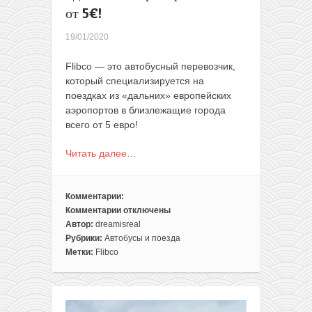
от 5€!
19/01/2020
Flibco — это автобусный перевозчик,
который специализируется на
поездках из «дальних» европейских
аэропортов в близлежащие города
всего от 5 евро!
Читать далее…
Комментарии:
Комментарии
отключены
к
Автор:
dreamisreal
записи
Рубрики:
Автобусы и поезда
Flibco:
Метки:
Flibco
трансферы
из
«дальних»
аэропортов