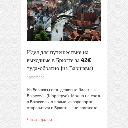
за
34€
туда-
обратно
(из
Варшавы,
осенью)
Идея для путешествия на
выходные в Брюгге за 42€
туда-обратно (из Варшавы)
19/05/2020
Из Варшавы есть дешевые билеты в
Брюссель (Шарлеруа). Можно не ехать
в Брюссель, а прямо из аэропорта
отправиться в Брюгге — не пожалете!
Читать далее…