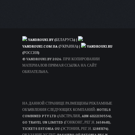
VANDROUKI.BY (БЕЛАРУСЬ)
|
VANDROUKI.COM.UA (УКРАИНА)
|
VANDROUKI.RU
(РОССИЯ)
© VANDROUKI.BY 2026. ПРИ КОПИРОВАНИИ
МАТЕРИАЛОВ ПРЯМАЯ ССЫЛКА НА САЙТ
ОБЯЗАТЕЛЬНА.
НА ДАННОЙ СТРАНИЦЕ РАЗМЕЩЕНЫ РЕКЛАМНЫЕ
ОБЪЯВЛЕНИЯ СЛЕДУЮЩИХ КОМПАНИЙ: HOTELS
COMBINED PTY LTD (АВСТРАЛИЯ, ABN 61122130554),
GO TRAVEL UN LIMITED (ГОНКОНГ, РЕГ.Н. 1658681),
TICKETS ESTONIA OU (ЭСТОНИЯ, РЕГ.Н. 12883174).
ОКАЗАНИЕ УСЛУГ: PASAJERO OÜ ESTONIA REG N