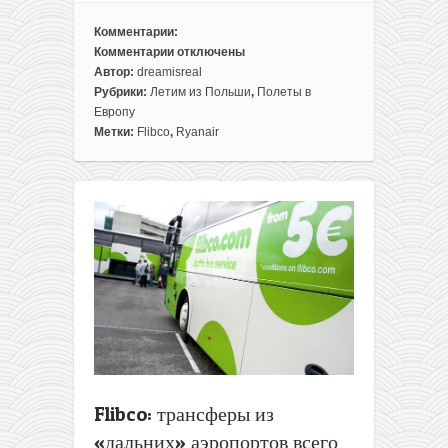
Комментарии:
Комментарии
отключены
к
Автор:
dreamisreal
записи
Рубрики:
Летим из Польши
,
Полеты в
Идея
Европу
для
Метки:
Flibco
,
Ryanair
путешествия
на
выходные
в
Брюгге
за
42€
туда-
обратно
(из
Варшавы)
Flibco: трансферы из
«дальних» аэропортов всего