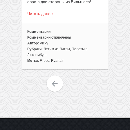
евро в две стороны из Вильнюса!
Читать далее…
Комментарии:
Комментарии
отключены
к
Автор:
Vicky
записи
Рубрики:
Летим из Литвы
,
Полеты в
Идея
Люксембург
для
Метки:
Flibco
,
Ryanair
путешествия:
отправляемся
в
Люксембург
всего
за
42€
из
Вильнюса