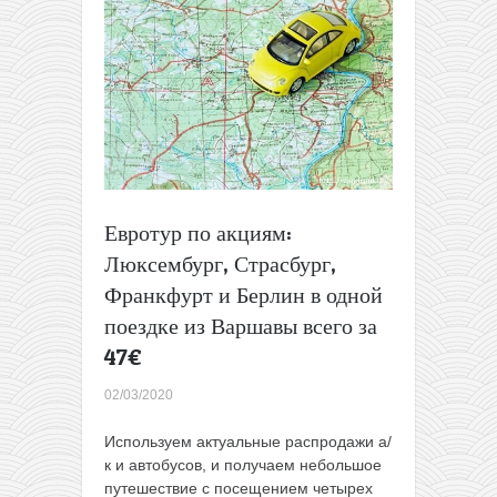
всего
от
5€
Евротур по акциям:
Люксембург, Страсбург,
Франкфурт и Берлин в одной
поездке из Варшавы всего за
47€
02/03/2020
Используем актуальные распродажи а/
к и автобусов, и получаем небольшое
путешествие с посещением четырех