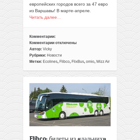
европейских городов всего за 47 евро
из Варшавы! В марте-апреле.
Читать далее…
Комментарии:
Комментарии
отключены
к
Автор:
Vicky
записи
Рубрики:
Новости
Евротур
Метки:
Ecolines
,
Flibco
,
FlixBus
,
omio
,
Wizz Air
по
акциям:
Люксембург,
Страсбург,
Франкфурт
и
Берлин
в
одной
поездке
из
Варшавы
Flibco: билеты из «дальних»