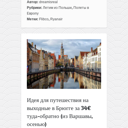
к
Автор:
dreamisreal
записи
Рубрики:
Летим из Польши
,
Полеты в
Идея
Европу
для
Метки:
Flibco
,
Ryanair
путешествия
на
выходные
в
Брюгге
за
28€
туда-
обратно
(из
Варшавы,
в
декабре)
Идея для путешествия на
выходные в Брюгге за 34€
туда-обратно (из Варшавы,
осенью)