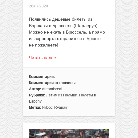
26/07/2020
Появились дешевые билеты из
Варшавы в Брюссель (Шарлеруа).
Можно не ехать в Брюссель, а прямо
из аэропорта отправиться в Брюгге —
не пожалеете!
Читать далее…
Комментарии:
Комментарии
отключены
к
Автор:
dreamisreal
записи
Рубрики:
Летим из Польши
,
Полеты в
Идея
Европу
для
Метки:
Flibco
,
Ryanair
путешествия
на
выходные
в
Брюгге