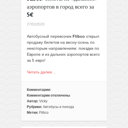
всего
аэропортов в город всего за
за
5€
47€
27/02/2020
Автобусный перевозчик
Flibco
открыл
продажу билетов на весну-осень по
некоторым направлениям: поездки по
Европе и из дальних аэропортов всего
за 5 евро!
Читать далее…
Комментарии:
Комментарии
отключены
к
Автор:
Vicky
записи
Рубрики:
Автобусы и поезда
Flibco:
Метки:
Flibco
билеты
из