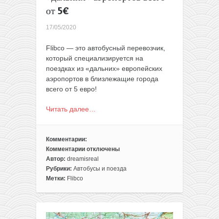
от 5€
17/05/2020
Flibco — это автобусный перевозчик,
который специализируется на
поездках из «дальних» европейских
аэропортов в близлежащие города
всего от 5 евро!
Читать далее…
Комментарии:
Комментарии
отключены
к
Автор:
dreamisreal
записи
Рубрики:
Автобусы и поезда
Flibco:
Метки:
Flibco
трансферы
из
«дальних»
аэропортов