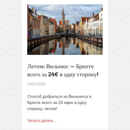
«дальних»
аэропортов
в
город
всего
за
5€
Летом: Вильнюс — Брюгге
всего за 24€ в одну сторону!
19/01/2020
Способ добраться из Вильнюса в
Брюгге всего за 24 евро в одну
сторону, летом!
Читать далее…