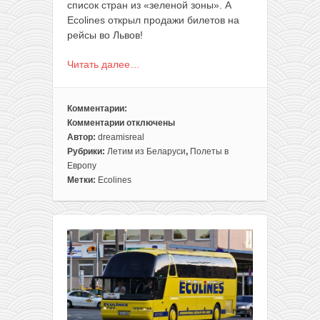
список стран из «зеленой зоны». А
Ecolines открыл продажи билетов на
рейсы во Львов!
Читать далее…
Комментарии:
Комментарии
отключены
к
Автор:
dreamisreal
записи
Рубрики:
Летим из Беларуси
,
Полеты в
Еееее!
Европу
Все
Метки:
Ecolines
едем
во
Львов!
Билеты
уже
в
продаже!
(Ecolines)