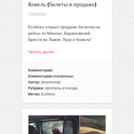
Ковель (билеты в продаже)
16/06/2021
Ecolines открыл продажи билетов на
рейсы из Минска, Барановичей,
Бреста во Львов, Луцк и Ковель!
Читать далее…
Комментарии:
Комментарии
отключены
к
Автор:
dreamisreal
записи
Рубрики:
Автобусы и поезда
Ecolines
Метки:
Ecolines
объявляет
о
возобновлении
рейсов
из
Беларуси