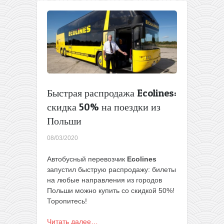
из
Польши
в
Германию
со
скидкой
50%
Быстрая распродажа Ecolines:
скидка 50% на поездки из
Польши
08/03/2020
Автобусный перевозчик
Ecolines
запустил быструю распродажу: билеты
на любые направления из городов
Польши можно купить со скидкой 50%!
Торопитесь!
Читать далее…