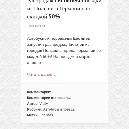
Распродажа Ecolines: поездки
из Польши в Германию со
скидкой 50%
10/03/2020
Автобусный перевозчик
Ecolines
запустил распродажу билетов из
городов Польши в города Германии со
скидкой 50%! На поездки в марте-
апреле.
Читать далее…
Комментарии:
Комментарии
отключены
к
Автор:
Vicky
записи
Рубрики:
Автобусы и поезда
Распродажа
Метки:
Ecolines
Ecolines:
поездки