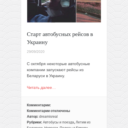
во
Львов,
Луцк
и
Ковель
(билеты
Старт автобусных рейсов в
в
Украину
продаже)
29/09/2020
С октября некоторые автобусные
компании запускают рейсы из
Беларуси в Украину.
Читать далее…
Комментарии:
Комментарии
отключены
к
Автор:
dreamisreal
записи
Рубрики:
Автобусы и поезда
,
Летим из
Старт
Беларуси
,
Новости
,
Полеты в Европу