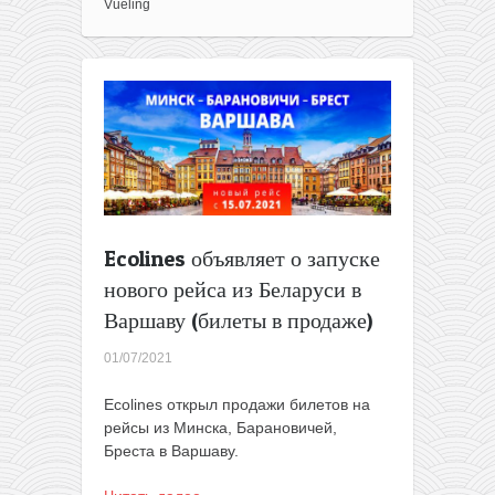
2023
Vueling
—
подборка
распродаж
Ecolines объявляет о запуске
нового рейса из Беларуси в
Варшаву (билеты в продаже)
01/07/2021
Ecolines открыл продажи билетов на
рейсы из Минска, Барановичей,
Бреста в Варшаву.