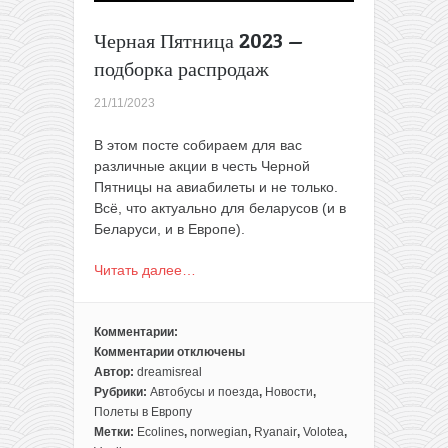
Черная Пятница 2023 —
подборка распродаж
21/11/2023
В этом посте собираем для вас
различные акции в честь Черной
Пятницы на авиабилеты и не только.
Всё, что актуально для беларусов (и в
Беларуси, и в Европе).
Читать далее…
Комментарии:
Комментарии
отключены
к
Автор:
dreamisreal
записи
Рубрики:
Автобусы и поезда
,
Новости
,
Черная
Полеты в Европу
Пятница
Метки:
Ecolines
,
norwegian
,
Ryanair
,
Volotea
,