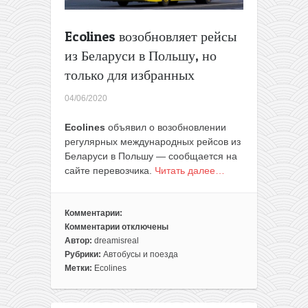
Ecolines возобновляет рейсы
из Беларуси в Польшу, но
только для избранных
04/06/2020
Ecolines
объявил о возобновлении
регулярных международных рейсов из
Беларуси в Польшу — сообщается на
сайте перевозчика.
Читать далее…
Комментарии:
Комментарии
отключены
к
Автор:
dreamisreal
записи
Рубрики:
Автобусы и поезда
Ecolines
Метки:
Ecolines
возобновляет
рейсы