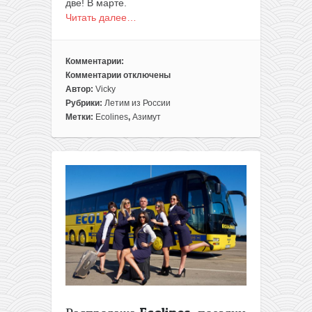
две! В марте.
Читать далее…
Комментарии:
Комментарии
отключены
к
Автор:
Vicky
записи
Рубрики:
Летим из России
Из
Метки:
Ecolines
,
Азимут
Минска
в
Сочи
всего
за
30€
в
одну
сторону
или
за
72€
в
две