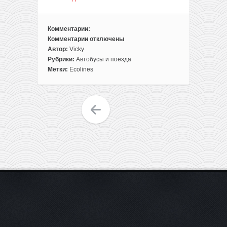
Комментарии:
Комментарии
отключены
к
Автор:
Vicky
записи
Рубрики:
Автобусы и поезда
Быстрая
Метки:
Ecolines
распродажа
Ecolines:
скидка
50%
на
поездки
из
Польши