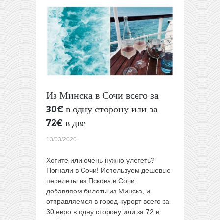
из
Беларуси
в
Польшу,
но
только
для
избранных
Из Минска в Сочи всего за
30€ в одну сторону или за
72€ в две
13/03/2020
Хотите или очень нужно улететь?
Погнали в Сочи! Используем дешевые
перелеты из Пскова в Сочи,
добавляем билеты из Минска, и
отправляемся в город-курорт всего за
30 евро в одну сторону или за 72 в