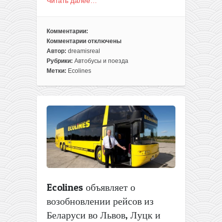
Читать далее…
Комментарии:
Комментарии
отключены
к
Автор:
dreamisreal
записи
Рубрики:
Автобусы и поезда
Ecolines
Метки:
Ecolines
объявляет
о
запуске
нового
рейса
из
Беларуси
в
Варшаву
(билеты
в
Ecolines объявляет о
продаже)
возобновлении рейсов из
Беларуси во Львов, Луцк и