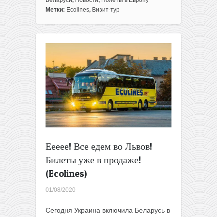
автобусных
Метки:
Ecolines
,
Визит-тур
рейсов
в
Украину
Еееее! Все едем во Львов!
Билеты уже в продаже!
(Ecolines)
01/08/2020
Cегодня Украина включила Беларусь в