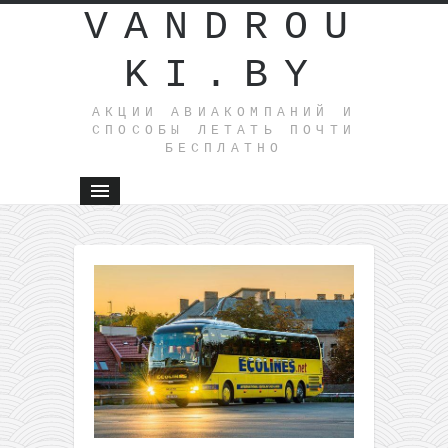
VANDROU
KI.BY
АКЦИИ АВИАКОМПАНИЙ И
СПОСОБЫ ЛЕТАТЬ ПОЧТИ
БЕСПЛАТНО
←
В
Украину
без теста
и
карантин
Летим из
Вильнюса
в Грузию
всего от
10€ в