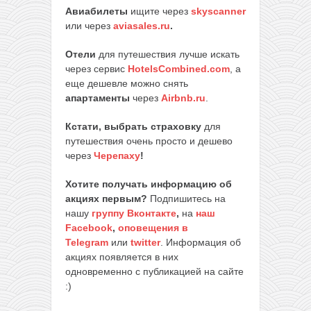
Авиабилеты
ищите через
skyscanner
или через
aviasales.ru
.
Отели
для путешествия лучше искать
через сервис
HotelsCombined.com
, а
еще дешевле можно снять
апартаменты
через
Airbnb.ru
.
Кстати, выбрать страховку
для
путешествия очень просто и дешево
через
Черепаху
!
Хотите получать информацию об
акциях первым?
Подпишитесь на
нашу
группу Вконтакте
,
на
наш
Facebook
,
оповещения в
Telegram
или
twitter
. Информация об
акциях появляется в них
одновременно с публикацией на сайте
:)