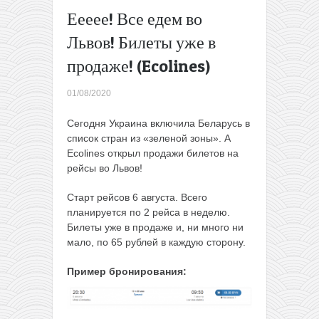
одну
Еееее! Все едем во
сторону
Львов! Билеты уже в
или от
30€ в две
продаже! (Ecolines)
(дешевле
всего —
01/08/2020
членам
WDC)
→
Cегодня Украина включила Беларусь в
список стран из «зеленой зоны». А
Ecolines открыл продажи билетов на
рейсы во Львов!
Старт рейсов 6 августа. Всего
планируется по 2 рейса в неделю.
Билеты уже в продаже и, ни много ни
мало, по 65 рублей в каждую сторону.
Пример бронирования: