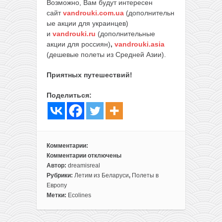
Возможно, Вам будут интересен
сайт
vandrouki.com.ua
(дополнительн
ые акции для украинцев)
и
vandrouki.ru
(дополнительные
акции для россиян)
,
vandrouki.asia
(дешевые полеты из Средней Азии).
Приятных путешествий!
Поделиться:
Комментарии:
Комментарии
отключены
к
Автор:
dreamisreal
записи
Рубрики:
Летим из Беларуси
,
Полеты в
Еееее!
Европу
Все
Метки:
Ecolines
едем
во