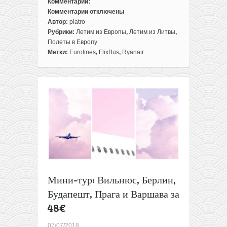
Комментарии:
Комментарии
отключены
к
Автор:
piatro
записи
Рубрики:
Летим из Европы
,
Летим из Литвы
,
Мини-
Полеты в Европу
тур:
Метки:
Eurolines
,
FlixBus
,
Ryanair
Вильнюс,
Берлин,
Будапешт,
Прага
и
Варшава
за
56€
Мини-тур: Вильнюс, Берлин,
Будапешт, Прага и Варшава за
48€
07/07/2018