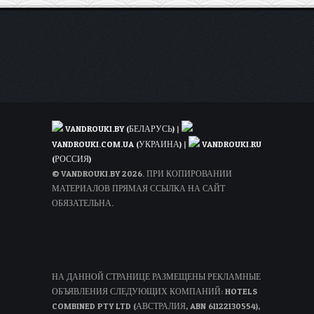
и
Германию
всего
от
3€!
(май-
июнь)
VANDROUKI.BY (БЕЛАРУСЬ)
|
VANDROUKI.COM.UA (УКРАИНА)
|
VANDROUKI.RU
(РОССИЯ)
© VANDROUKI.BY 2026. ПРИ КОПИРОВАНИИ
МАТЕРИАЛОВ ПРЯМАЯ ССЫЛКА НА САЙТ
ОБЯЗАТЕЛЬНА.
НА ДАННОЙ СТРАНИЦЕ РАЗМЕЩЕНЫ РЕКЛАМНЫЕ
ОБЪЯВЛЕНИЯ СЛЕДУЮЩИХ КОМПАНИЙ: HOTELS
COMBINED PTY LTD (АВСТРАЛИЯ, ABN 61122130554),