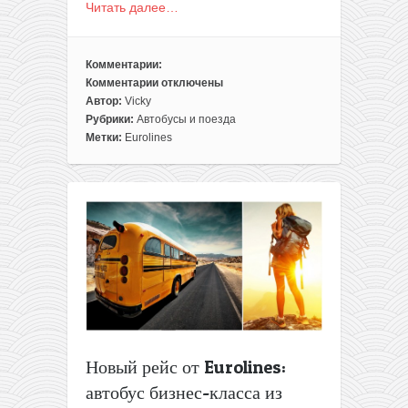
Читать далее…
Комментарии:
Комментарии
отключены
к
Автор:
Vicky
записи
Рубрики:
Автобусы и поезда
Распродажа
Метки:
Eurolines
Eurolines:
поездки
на
автобусах
бизнес-
класса
из
Вильнюса
в
Ригу
всего
от
Новый рейс от Eurolines:
2,5€
автобус бизнес-класса из
(октябрь-