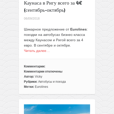
декабрь)
Каунаса в Ригу всего за 4€
(сентябрь-октябрь)
06/09/2018
Шикарное предложение от
Eurolines
:
поездки на автобусах бизнес-класса
между Каунасом и Ригой всего за 4
евро. В сентябре и октябре.
Читать далее…
Комментарии:
Комментарии
отключены
к
Автор:
Vicky
записи
Рубрики:
Автобусы и поезда
Новый
Метки:
Eurolines
рейс
от
Eurolines:
автобус
бизнес-