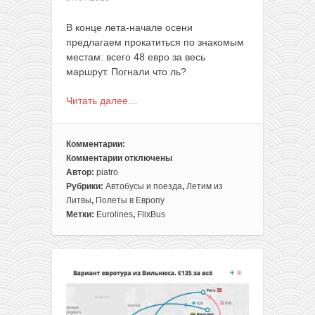
В конце лета-начале осени
предлагаем прокатиться по знакомым
местам: всего 48 евро за весь
маршрут. Погнали что ль?
Читать далее…
Комментарии:
Комментарии
отключены
к
Автор:
piatro
записи
Рубрики:
Автобусы и поезда
,
Летим из
Мини-
Литвы
,
Полеты в Европу
тур:
Метки:
Eurolines
,
FlixBus
Вильнюс,
Берлин,
Будапешт,
Прага
и
Варшава
за