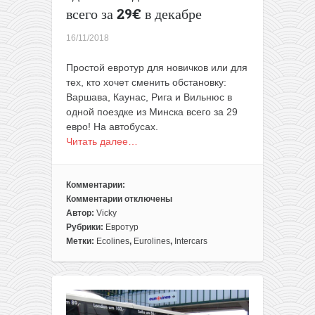
всего за 29€ в декабре
16/11/2018
Простой евротур для новичков или для
тех, кто хочет сменить обстановку:
Варшава, Каунас, Рига и Вильнюс в
одной поездке из Минска всего за 29
евро! На автобусах.
Читать далее…
Комментарии:
Комментарии
отключены
к
Автор:
Vicky
записи
Рубрики:
Евротур
Бусотур
Метки:
Ecolines
,
Eurolines
,
Intercars
для
аэрофобов:
Польша,
Литва
и