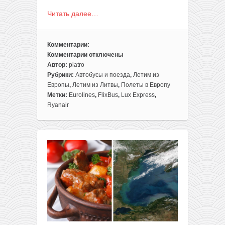
Читать далее…
Комментарии:
Комментарии
отключены
к
Автор:
piatro
записи
Рубрики:
Автобусы и поезда
,
Летим из
Евро-
Европы
,
Летим из Литвы
,
Полеты в Европу
тур:
Метки:
Eurolines
,
FlixBus
,
Lux Express
,
10
Ryanair
городов
Европы
летом
за
135€