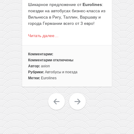
Шикарное предложение от
Eurolines
:
поездки на автобусах бизнес-класса из
Вильнюса в Ригу, Таллин, Варшаву и
города Германии всего от 3 евро!
Читать далее…
Комментарии:
Комментарии
отключены
к
Автор:
axion
записи
Рубрики:
Автобусы и поезда
Распродажа
Метки:
Eurolines
от
Eurolines:
поездки
из
Вильнюса
в
Ригу,
Таллин,
Варшаву