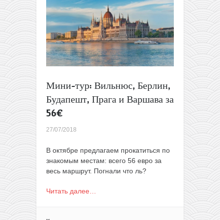
класса
из
Каунаса
в
Ригу
всего
за
4€
Мини-тур: Вильнюс, Берлин,
(сентябрь-
октябрь)
Будапешт, Прага и Варшава за
56€
27/07/2018
В октябре предлагаем прокатиться по
знакомым местам: всего 56 евро за
весь маршрут. Погнали что ль?
Читать далее…