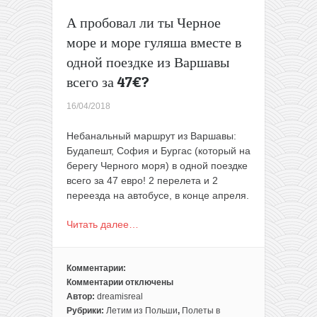
А пробовал ли ты Черное
море и море гуляша вместе в
одной поездке из Варшавы
всего за 47€?
16/04/2018
Небанальный маршрут из Варшавы:
Будапешт, София и Бургас (который на
берегу Черного моря) в одной поездке
всего за 47 евро! 2 перелета и 2
переезда на автобусе, в конце апреля.
Читать далее…
Комментарии:
Комментарии
отключены
к
Автор:
dreamisreal
записи
Рубрики:
Летим из Польши
,
Полеты в