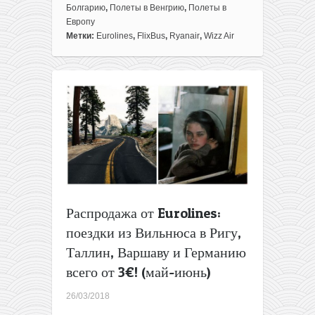
А
Болгарию
,
Полеты в Венгрию
,
Полеты в
пробовал
Европу
ли
Метки:
Eurolines
,
FlixBus
,
Ryanair
,
Wizz Air
ты
Черное
море
и
море
гуляша
вместе
в
одной
поездке
из
Варшавы
Распродажа от Eurolines:
всего
поездки из Вильнюса в Ригу,
за
47€?
Таллин, Варшаву и Германию
всего от 3€! (май-июнь)
26/03/2018