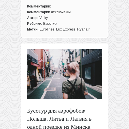
Комментарии:
Комментарии
отключены
к
Автор:
Vicky
записи
Рубрики:
Евротур
Евротур
Метки:
Eurolines
,
Lux Express
,
Ryanair
по
акциям:
Германия,
Испания
и
Латвия
в
одной
поездке
из
Минска
всего
за
Бусотур для аэрофобов:
74€
Польша, Литва и Латвия в
одной поездке из Минска