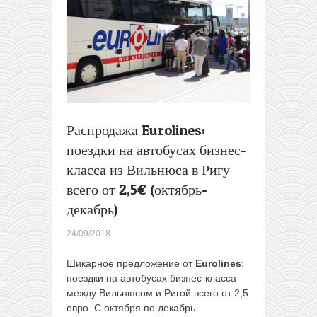
Латвия
в
одной
поездке
из
Минска
всего
за
29€
Распродажа Eurolines:
в
поездки на автобусах бизнес-
декабре
класса из Вильнюса в Ригу
всего от 2,5€ (октябрь-
декабрь)
24/09/2018
Шикарное предложение от
Eurolines
:
поездки на автобусах бизнес-класса
между Вильнюсом и Ригой всего от 2,5
евро. С октября по декабрь.