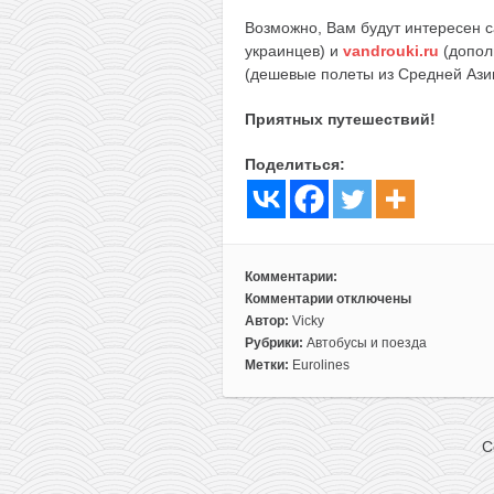
Возможно, Вам будут интересен 
украинцев) и
vandrouki.ru
(допол
(дешевые полеты из Средней Ази
Приятных путешествий!
Поделиться:
Комментарии:
Комментарии
отключены
к
Автор:
Vicky
записи
Рубрики:
Автобусы и поезда
Новый
Метки:
Eurolines
рейс
от
Eurolines:
C
автобус
бизнес-