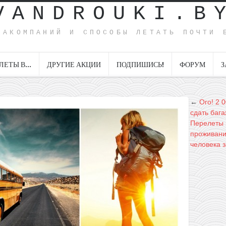
VANDROUKI.B
ИАКОМПАНИЙ И СПОСОБЫ ЛЕТАТЬ ПОЧТИ 
ЛЕТЫ В…
ДРУГИЕ АКЦИИ
ПОДПИШИСЬ!
ФОРУМ
З
←
Ого! 2 
сдать бага
Перелеты 
проживание
человека з