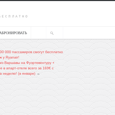
Y
БЕСПЛАТНО
АБРОНИРОВАТЬ
000 000 пассажиров смогут бесплатно
ж у Ryanair!
из Варшавы на Фуэртевентуру +
 в апарт-отеле всего за 169€ с
а неделю! (в январе)
→