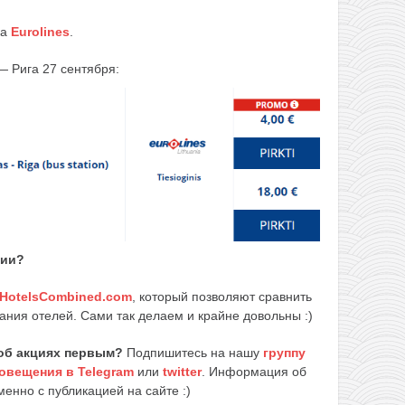
ка
Eurolines
.
— Рига 27 сентября:
вии
?
HotelsCombined.com
, который позволяют сравнить
ания отелей. Сами так делаем и крайне довольны :)
об акциях первым?
Подпишитесь на нашу
группу
овещения в Telegram
или
twitter
. Информация об
енно с публикацией на сайте :)