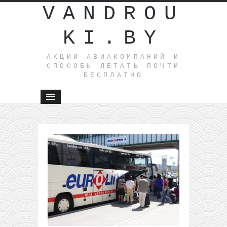
VANDROU
KI.BY
АКЦИИ АВИАКОМПАНИЙ И
СПОСОБЫ ЛЕТАТЬ ПОЧТИ
БЕСПЛАТНО
←
Пакетные
туры из
Варшавы
в Грецию
всего от
139€!
Вылет 26
сентября
Выгодные