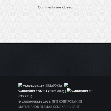
на
Comments are closed.
автобусах
бизнес-
класса
из
Вильнюса
в
Ригу
всего
от
2,5€
(октябрь-
декабрь)
VANDROUKI.BY (БЕЛАРУСЬ)
|
VANDROUKI.COM.UA (УКРАИНА)
|
VANDROUKI.RU
(РОССИЯ)
© VANDROUKI.BY 2026. ПРИ КОПИРОВАНИИ
МАТЕРИАЛОВ ПРЯМАЯ ССЫЛКА НА САЙТ