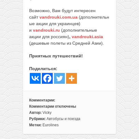
Возможно, Вам будут интересен
сайт
vandrouki.com.ua
(дополнительн
ые акции для украинцев)
и
vandrouki.ru
(дополнительные
акции для россиян)
,
vandrouki.asia
(дешевые полеты из Средней Азии).
Приятных путешествий!
Поделиться:
Комментарии:
Комментарии
отключены
к
Автор:
Vicky
записи
Рубрики:
Автобусы и поезда
Распродажа
Метки:
Eurolines
Eurolines:
поездки