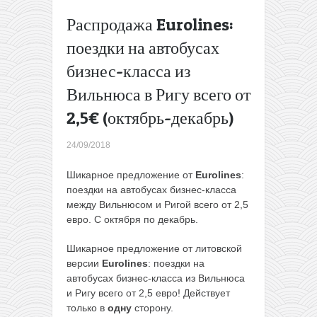
отели за
Распродажа Eurolines:
прошлую
неделю,
поездки на автобусах
которые
бизнес-класса из
все еще
актуальны
Вильнюса в Ригу всего от
(17-23
2,5€ (октябрь-декабрь)
сентября)
→
24/09/2018
Шикарное предложение от
Eurolines
:
поездки на автобусах бизнес-класса
между Вильнюсом и Ригой всего от 2,5
евро. С октября по декабрь.
Шикарное предложение от литовской
версии
Eurolines
: поездки на
автобусах бизнес-класса из Вильнюса
и Ригу всего от 2,5 евро! Действует
только в
одну
сторону.