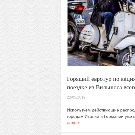
Закарпатье
в
одной
поездке
из
Минска
всего
за
66€
Горящий евротур по акция
поездке из Вильнюса всег
22/05/2019
Используем действующие распрод
городам Италии и Германии уже в
далее…