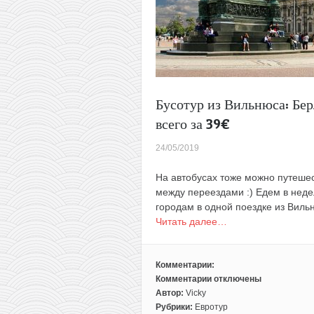
Бусотур из Вильнюса: Бер
всего за 39€
24/05/2019
На автобусах тоже можно путешес
между переездами :) Едем в нед
городам в одной поездке из Вильн
Читать далее…
Комментарии:
Комментарии
отключены
к
Автор:
Vicky
записи
Рубрики:
Евротур