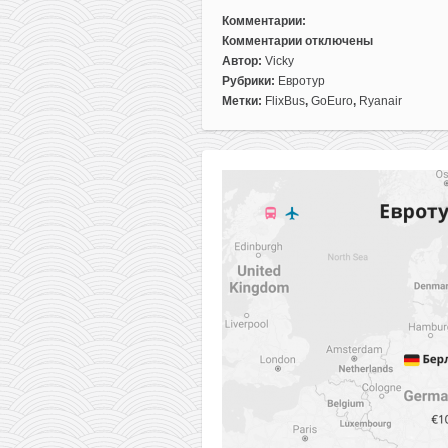
Комментарии:
Комментарии
отключены
к
Автор:
Vicky
записи
Рубрики:
Евротур
Горящий
Метки:
FlixBus
,
GoEuro
,
Ryanair
евротур
по
акциям:
5
городов
Италии
и
Германии
в
одной
поездке
из
Вильнюса
всего
за
59€