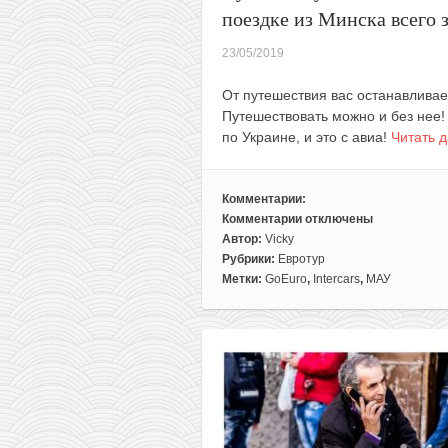
поездке из Минска всего 
23/05/2019
От путешествия вас останавливае
Путешествовать можно и без нее! 
по Украине, и это с авиа!
Читать 
Комментарии:
Комментарии
отключены
к
Автор:
Vicky
записи
Рубрики:
Евротур
Путешествуем
Метки:
GoEuro
,
Intercars
,
МАУ
без
виз
и
с
авиа:
Киев,
Львов
и