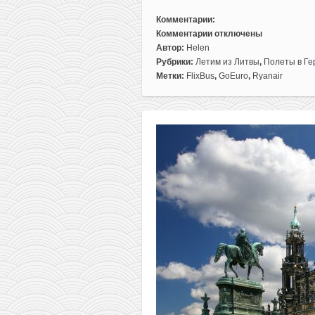
Комментарии:
Комментарии
отключены
к
Автор:
Helen
записи
Рубрики:
Летим из Литвы
,
Полеты в Г
Идея
Метки:
FlixBus
,
GoEuro
,
Ryanair
для
путешествия:
из
Вильнюса
в
горный
парк
Вильгельмсхёэ
всего
за
65€
туда-
обратно!