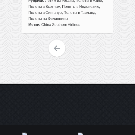
записи
Рубрики:
Летим из России
,
Полеты в Азию
,
4*
Полеты в Вьетнам
,
Полеты в Индонезию
,
China
Полеты в Сингапур
,
Полеты в Таиланд
,
Southern:
Полеты на Филиппины
составные
Метки:
China Southern Airlines
азиатские
маршруты
из
Москвы
от
352€
туда-
обратно