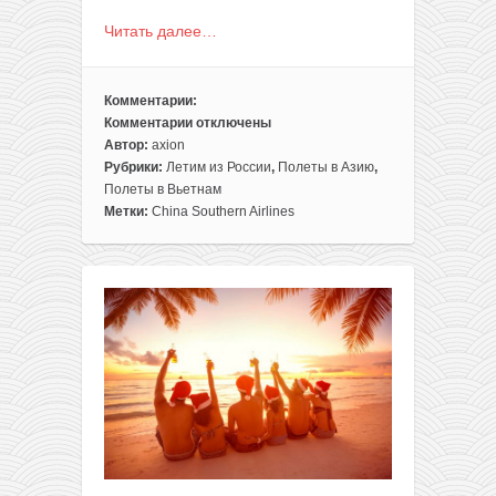
Читать далее…
Комментарии:
Комментарии
отключены
к
Автор:
axion
записи
Рубрики:
Летим из России
,
Полеты в Азию
,
Путешествие
Полеты в Вьетнам
по
Метки:
China Southern Airlines
Вьетнаму
из
Москвы
за
433€