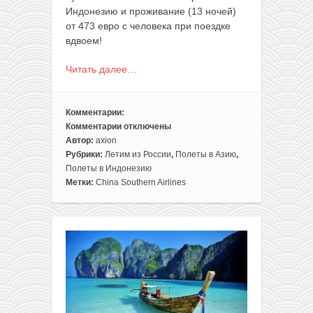
Индонезию и проживание (13 ночей)
от 473 евро с человека при поездке
вдвоем!
Читать далее…
Комментарии:
Комментарии
отключены
к
Автор:
axion
записи
Рубрики:
Летим из России
,
Полеты в Азию
,
Две
Полеты в Индонезию
недели
Метки:
China Southern Airlines
на
Бали
из
Москвы
от
473€
с
человека
(перелеты