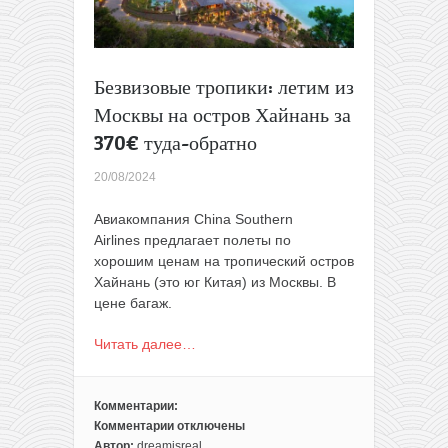
Безвизовые тропики: летим из
Москвы на остров Хайнань за
370€ туда-обратно
20/08/2024
Авиакомпания China Southern
Airlines
предлагает полеты по
хорошим ценам на тропический остров
Хайнань (это юг Китая) из Москвы. В
цене багаж.
Читать далее…
Комментарии:
Комментарии
отключены
к
Автор:
dreamisreal