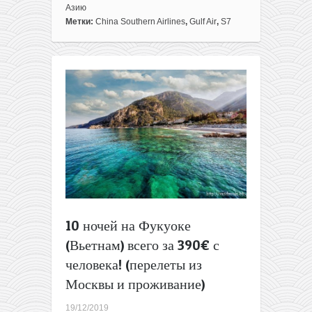
(восточный)
Азию
Новый
Метки:
China Southern Airlines
,
Gulf Air
,
S7
год
за
границей:
летим
в
Китай,
Таиланд
или
на
Бали
от
280€
до
430€
10 ночей на Фукуоке
туда-
(Вьетнам) всего за 390€ с
обратно
из
человека! (перелеты из
Москвы!
Москвы и проживание)
19/12/2019