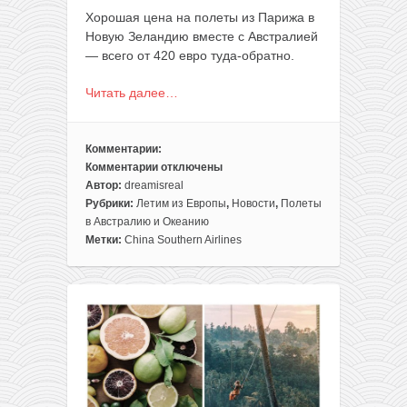
Хорошая цена на полеты из Парижа в
Новую Зеландию вместе с Австралией
— всего от 420 евро туда-обратно.
Читать далее…
Комментарии:
Комментарии
отключены
к
Автор:
dreamisreal
записи
Рубрики:
Летим из Европы
,
Новости
,
Полеты
Полуфабрикат:
в Австралию и Океанию
летим
Метки:
China Southern Airlines
из
Европы
в
Новую
Зеландию
и
Австралию
от
420€