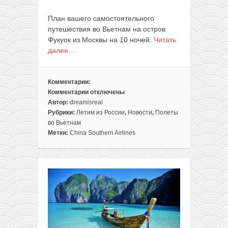
План вашего самостоятельного
путешествия во Вьетнам на остров
Фукуок из Москвы на 10 ночей.
Читать
далее…
Комментарии:
Комментарии
отключены
к
Автор:
dreamisreal
записи
Рубрики:
Летим из России
,
Новости
,
Полеты
10
во Вьетнам
ночей
Метки:
China Southern Airlines
на
Фукуоке
(Вьетнам)
всего
за
390€
с
человека!
(перелеты