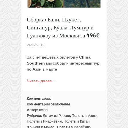
туда-
обратно!
Сборка: Бали, Пхукет,
Сингапур, Куала-Лумпур и
Гуанчжоу из Москвы за 496€
24/12/2019
За счет дешевых билетов у
China
Southern
мы собрали интересный тур
по Азии в марте
Читать далее…
Комментарии:
Комментарии
отключены
к
Автор:
axion
записи
Рубрики:
Летим из России
,
Полеты в Азию
,
Сборка:
Полеты в Индонезию
,
Полеты в Китай
Бали,
(Гонконг и Макао)
,
Полеты в Малайзию
,