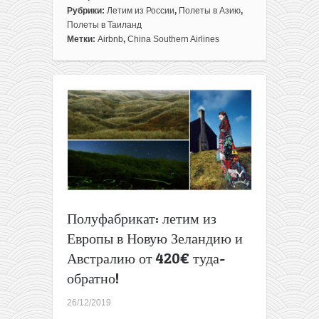
записи
Рубрики:
Летим из России
,
Полеты в Азию
,
Три
Полеты в Таиланд
недели
Метки:
Airbnb
,
China Southern Airlines
на
Пхукете
из
Москвы
за
443€
с
человека
(перелеты
и
проживание)
Полуфабрикат: летим из
Европы в Новую Зеландию и
Австралию от 420€ туда-
обратно!
26/12/2019