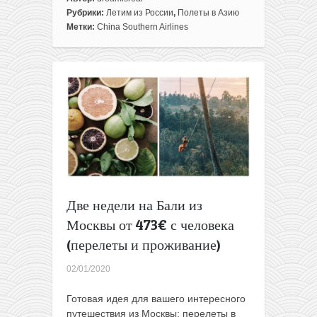
записи
Рубрики:
Летим из России
,
Полеты в Азию
Безвизовые
Метки:
China Southern Airlines
тропики:
летим
из
Москвы
на
остров
Хайнань
за
370€
туда-
обратно
Две недели на Бали из
Москвы от 473€ с человека
(перелеты и проживание)
02/01/2020
Готовая идея для вашего интересного
путешествия из Москвы: перелеты в