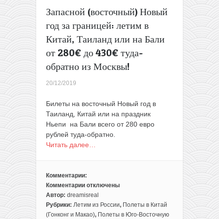
Запасной (восточный) Новый
год за границей: летим в
Китай, Таиланд или на Бали
от 280€ до 430€ туда-
обратно из Москвы!
20/12/2019
Билеты на восточный Новый год в
Таиланд, Китай или на праздник
Ньепи на Бали всего от 280 евро
рублей туда-обратно.
Читать далее…
Комментарии:
Комментарии
отключены
к
Автор:
dreamisreal
записи
Рубрики:
Летим из России
,
Полеты в Китай
Запасной
(Гонконг и Макао)
,
Полеты в Юго-Восточную