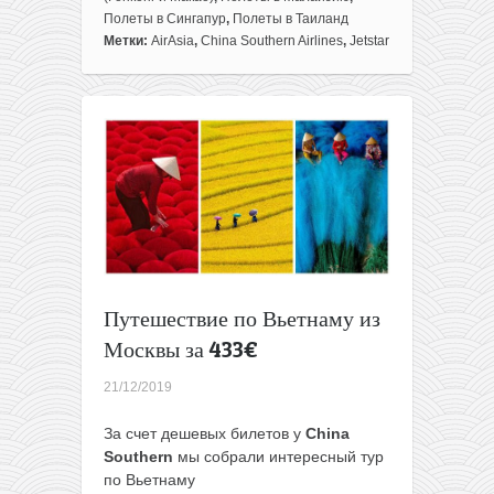
Пхукет,
Полеты в Сингапур
,
Полеты в Таиланд
Сингапур,
Метки:
AirAsia
,
China Southern Airlines
,
Jetstar
Куала-
Лумпур
и
Гуанчжоу
из
Москвы
за
496€
Путешествие по Вьетнаму из
Москвы за 433€
21/12/2019
За счет дешевых билетов у
China
Southern
мы собрали интересный тур
по Вьетнаму