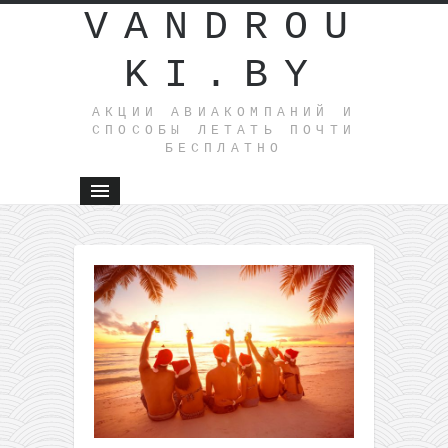
VANDROU
KI.BY
АКЦИИ АВИАКОМПАНИЙ И
СПОСОБЫ ЛЕТАТЬ ПОЧТИ
БЕСПЛАТНО
←
Распрод
Ryanair:
150,000
билетов 
скидкой
20%!
Беларусы
летят в
Европу без