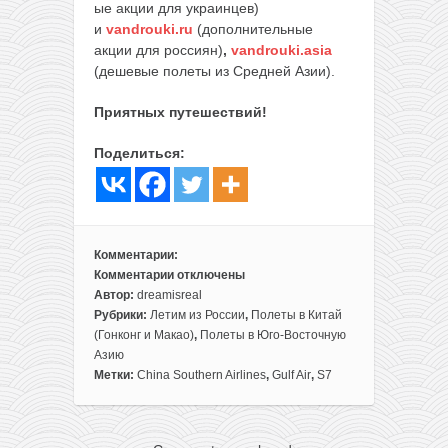
ые акции для украинцев)
и
vandrouki.ru
(дополнительные
акции для россиян)
,
vandrouki.asia
(дешевые полеты из Средней Азии).
Приятных путешествий!
Поделиться:
Комментарии:
Комментарии
отключены
к
Автор:
dreamisreal
записи
Рубрики:
Летим из России
,
Полеты в Китай
Запасной
(Гонконг и Макао)
,
Полеты в Юго-Восточную
(восточный)
Азию
Новый
Метки:
China Southern Airlines
,
Gulf Air
,
S7
год
за
границей: