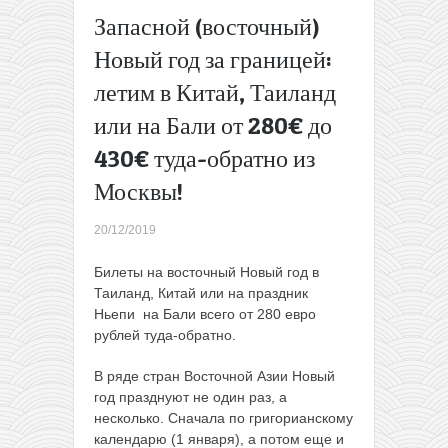
виз:
Запасной (восточный)
Черногория
Новый год за границей:
и Сербия в
одной
летим в Китай, Таиланд
поездке за
или на Бали от 280€ до
134€ туда-
обратно!
430€ туда-обратно из
(из Москвы)
→
Москвы!
20/12/2019
Билеты на восточный Новый год в
Таиланд, Китай или на праздник
Ньепи на Бали всего от 280 евро
рублей туда-обратно.
В ряде стран Восточной Азии Новый
год празднуют не один раз, а
несколько. Сначала по григорианскому
календарю (1 января), а потом еще и