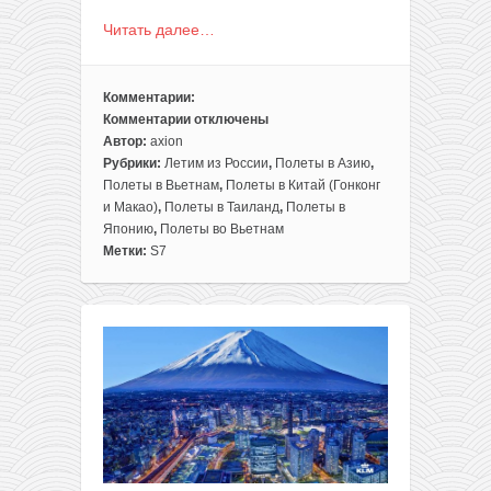
Читать далее…
Комментарии:
Комментарии
отключены
к
Автор:
axion
записи
Рубрики:
Летим из России
,
Полеты в Азию
,
S7:
Полеты в Вьетнам
,
Полеты в Китай (Гонконг
из
и Макао)
,
Полеты в Таиланд
,
Полеты в
Москвы
Японию
,
Полеты во Вьетнам
и
Метки:
S7
Петербурга
в
Гонконг,
Корею,
Японию,
Таиланд
и
Вьетнам
от
277€