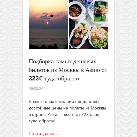
Японию
за
305€
туда-
обратно
(сентябрь-
март)
Подборка самых дешевых
билетов из Москвы в Азию от
222€ туда-обратно
09/03/2020
Разные авиакомпании
предлагают
достойные цены на полеты из Москвы
в страны Азии — всего от 222 евро
туда-обратно
Читать далее…