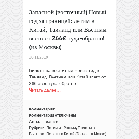
(из
Запасной (восточный) Новый
Москвы,
есть
год за границей: летим в
лето)
Китай, Таиланд или Вьетнам
всего от 266€ туда-обратно!
(из Москвы)
10/11/2019
Билеты на восточный Новый год в
Таиланд, Вьетнам или Китай всего от
266 евро туда-обратно.
Читать далее…
Комментарии:
Комментарии
отключены
к
Автор:
dreamisreal
записи
Рубрики:
Летим из России
,
Полеты в
Запасной
Вьетнам
,
Полеты в Китай (Гонконг и Макао)
,