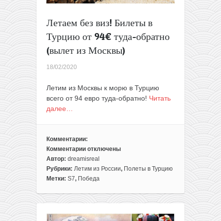
Летаем без виз! Билеты в
Турцию от 94€ туда-обратно
(вылет из Москвы)
18/02/2020
Летим из Москвы к морю в Турцию
всего от 94 евро туда-обратно!
Читать
далее…
Комментарии:
Комментарии
отключены
к
Автор:
dreamisreal
записи
Рубрики:
Летим из России
,
Полеты в Турцию
Летаем
Метки:
S7
,
Победа
без
виз!
Билеты
в