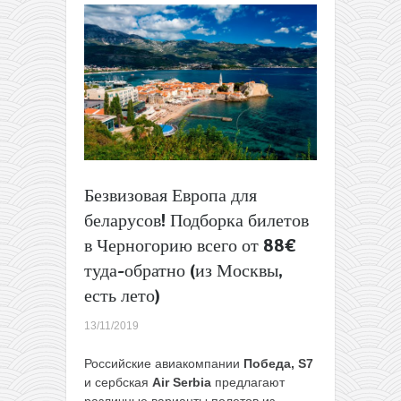
летим
в
Китай,
Таиланд
или
на
Бали
от
280€
до
Безвизовая Европа для
430€
туда-
беларусов! Подборка билетов
обратно
в Черногорию всего от 88€
из
Москвы!
туда-обратно (из Москвы,
есть лето)
13/11/2019
Российские авиакомпании
Победа, S7
и сербская
Air Serbia
предлагают
различные варианты полетов из