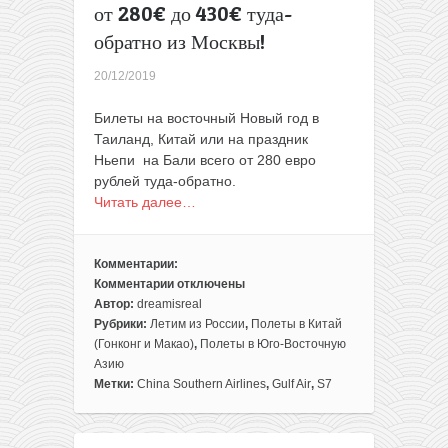
от 280€ до 430€ туда-
обратно из Москвы!
20/12/2019
Билеты на восточный Новый год в
Таиланд, Китай или на праздник
Ньепи на Бали всего от 280 евро
рублей туда-обратно.
Читать далее…
Комментарии:
Комментарии
отключены
к
Автор:
dreamisreal
записи
Рубрики:
Летим из России
,
Полеты в Китай
Запасной
(Гонконг и Макао)
,
Полеты в Юго-Восточную
(восточный)
Азию
Новый
Метки:
China Southern Airlines
,
Gulf Air
,
S7
год
за
границей: