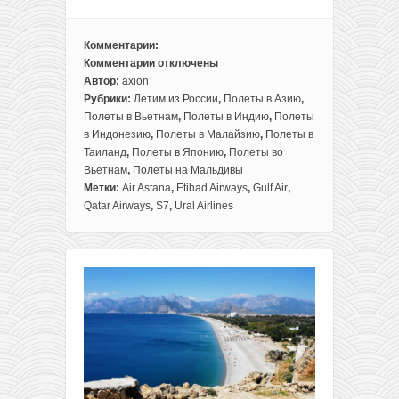
Комментарии:
Комментарии
отключены
к
Автор:
axion
записи
Рубрики:
Летим из России
,
Полеты в Азию
,
Подборка
Полеты в Вьетнам
,
Полеты в Индию
,
Полеты
самых
в Индонезию
,
Полеты в Малайзию
,
Полеты в
дешевых
Таиланд
,
Полеты в Японию
,
Полеты во
билетов
Вьетнам
,
Полеты на Мальдивы
из
Метки:
Air Astana
,
Etihad Airways
,
Gulf Air
,
Москвы
Qatar Airways
,
S7
,
Ural Airlines
в
Азию
от
222€
туда-
обратно