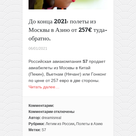
До конца 2021: полеты из
Москвы в Азию от 257€ туда-
обратно.
06/01/2021
Российская авиакомпания
S7
продает
авиабилеты из Москвы в Китай
(Пекин), Вьетнам (Нячанг) или Гонконг
по цене от 257 евро в две стороны.
Читать далее…
Комментарии:
Комментарии
отключены
к
Автор:
dreamisreal
записи
Рубрики:
Летим из России
,
Полеты в Азию
До
Метки:
S7
конца