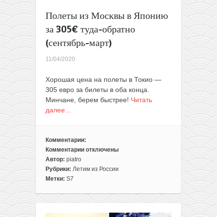
туда-
обратно
Полеты из Москвы в Японию
за 305€ туда-обратно
(сентябрь-март)
11/04/2020
Хорошая цена на полеты в Токио —
305 евро за билеты в оба конца.
Минчане, берем быстрее!
Читать
далее…
Комментарии:
Комментарии
отключены
к
Автор:
piatro
записи
Рубрики:
Летим из России
Полеты
Метки:
S7
из
Москвы
в