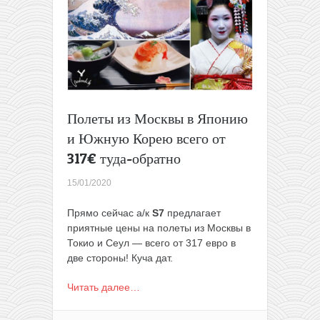
Турцию
от
94€
туда-
обратно
(вылет
из
Москвы)
Полеты из Москвы в Японию
и Южную Корею всего от
317€ туда-обратно
15/01/2020
Прямо сейчас а/к
S7
предлагает
приятные цены на полеты из Москвы в
Токио и Сеул — всего от 317 евро в
две стороны! Куча дат.
Читать далее…