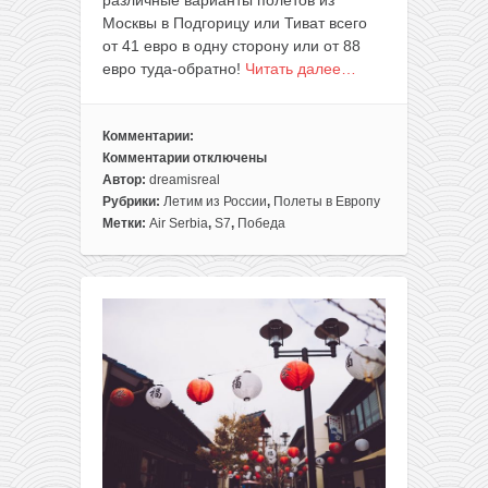
Москвы в Подгорицу или Тиват всего
от 41 евро в одну сторону или от 88
евро туда-обратно!
Читать далее…
Комментарии:
Комментарии
отключены
к
Автор:
dreamisreal
записи
Рубрики:
Летим из России
,
Полеты в Европу
Безвизовая
Метки:
Air Serbia
,
S7
,
Победа
Европа
для
беларусов!
Подборка
билетов
в
Черногорию
всего
от
88€
туда-
обратно