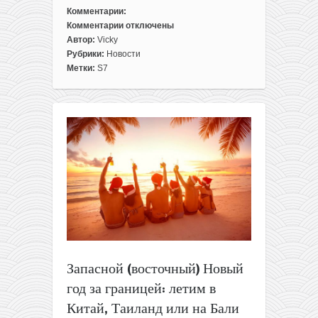
Комментарии:
Комментарии
отключены
к
Автор:
Vicky
записи
Рубрики:
Новости
Полеты
Метки:
S7
из
Москвы
в
Японию
и
Южную
Корею
всего
от
317€
туда-
обратно
Запасной (восточный) Новый
год за границей: летим в
Китай, Таиланд или на Бали