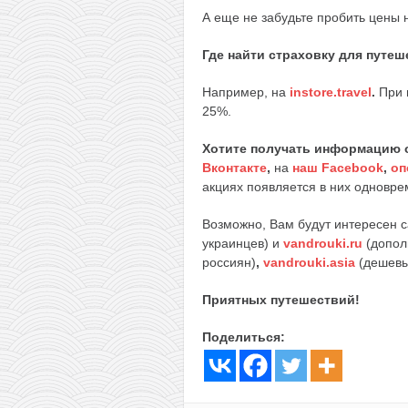
А еще не забудьте пробить цены 
Где найти страховку для путе
Например, на
instore.travel
.
При 
25%.
Хотите получать информацию 
Вконтакте
,
на
наш Facebook
,
оп
акциях появляется в них одноврем
Возможно, Вам будут интересен 
украинцев) и
vandrouki.ru
(допол
россиян)
,
vandrouki.asia
(дешевы
Приятных путешествий!
Поделиться: