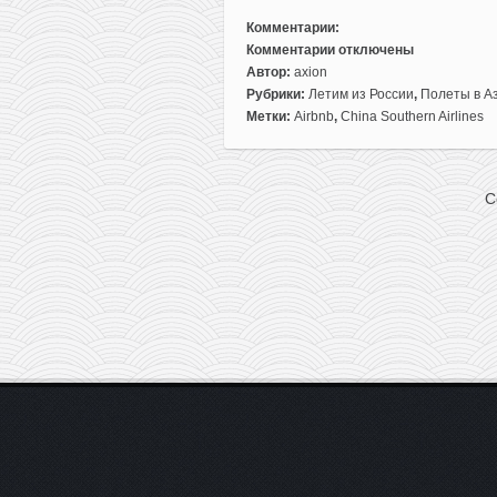
Комментарии:
Комментарии
отключены
к
Автор:
axion
записи
Рубрики:
Летим из России
,
Полеты в А
Три
Метки:
Airbnb
,
China Southern Airlines
недели
на
Пхукете
C
из
Москвы
за
443€
с
человека
(перелеты
и
проживание)