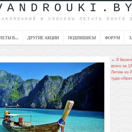
VANDROUKI.B
ИАКОМПАНИЙ И СПОСОБЫ ЛЕТАТЬ ПОЧТИ 
ЛЕТЫ В…
ДРУГИЕ АКЦИИ
ПОДПИШИСЬ!
ФОРУМ
З
←
8 билет
всего за 1
Летим из Л
туда-обра