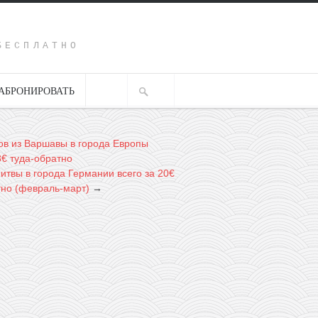
Y
БЕСПЛАТНО
АБРОНИРОВАТЬ
ов из Варшавы в города Европы
8€ туда-обратно
итвы в города Германии всего за 20€
тно (февраль-март)
→