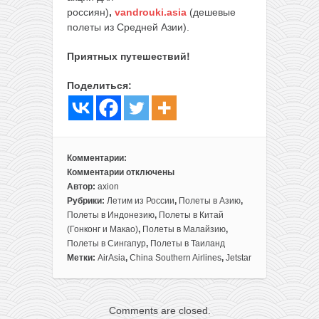
россиян)
,
vandrouki.asia
(дешевые
полеты из Средней Азии).
Приятных путешествий!
Поделиться:
Комментарии:
Комментарии
отключены
к
Автор:
axion
записи
Рубрики:
Летим из России
,
Полеты в Азию
,
Сборка:
Полеты в Индонезию
,
Полеты в Китай
Бали,
(Гонконг и Макао)
,
Полеты в Малайзию
,
Пхукет,
Полеты в Сингапур
,
Полеты в Таиланд
Сингапур,
Метки:
AirAsia
,
China Southern Airlines
,
Jetstar
Куала-
Лумпур
и
Comments are closed.
Гуанчжоу