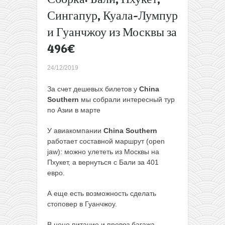
завтрака
Сингапур, Куала-Лумпур
всего за
и Гуанчжоу из Москвы за
148€ с
человека
496€
Полеты
из
24/12/2019
Вильнюса
на Кипр
За счет дешевых билетов у
China
(в
Southern
мы собрали интересный тур
Ларнаку)
по Азии в марте
всего за
32€ туда-
У авиакомпании
China Southern
обратно
работает составной маршрут (open
для
jaw): можно улететь из Москвы на
членов
Пхукет, а вернуться с Бали за 401
клуба или
евро.
за 52€
для всех
А еще есть возможность сделать
→
стоповер в Гуанчжоу.
В цене питание и провоз багажа.