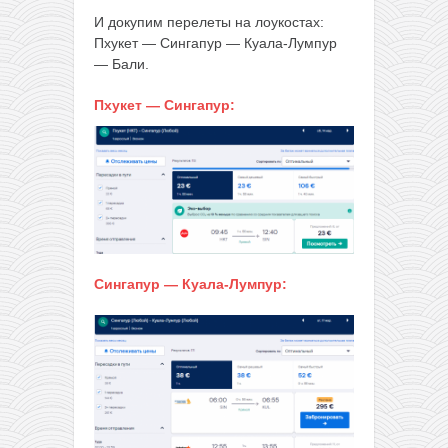
И докупим перелеты на лоукостах:
Пхукет — Сингапур — Куала-Лумпур
— Бали.
Пхукет — Сингапур:
Сингапур — Куала-Лумпур: