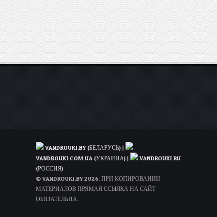
из
Москвы
за
496€
VANDROUKI.BY (БЕЛАРУСЬ)
|
VANDROUKI.COM.UA (УКРАИНА)
|
VANDROUKI.RU
(РОССИЯ)
© VANDROUKI.BY 2026. ПРИ КОПИРОВАНИИ
МАТЕРИАЛОВ ПРЯМАЯ ССЫЛКА НА САЙТ
ОБЯЗАТЕЛЬНА.