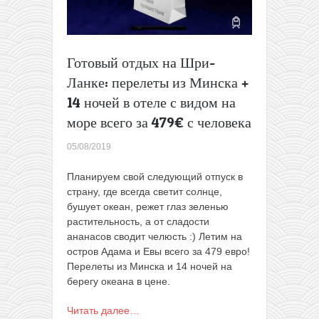
с
перелетами
из
Минска
Готовый отдых на Шри-
всего
Ланке: перелеты из Минска +
за
618€
14 ночей в отеле с видом на
с
море всего за 479€ с человека
человека
05/08/2019
Планируем свой следующий отпуск в
страну, где всегда светит солнце,
бушует океан, режет глаз зеленью
растительность, а от сладости
ананасов сводит челюсть :) Летим на
остров Адама и Евы всего за 479 евро!
Перелеты из Минска и 14 ночей на
берегу океана в цене.
Читать далее…