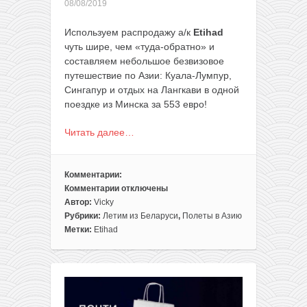
08/08/2019
Используем распродажу а/к
Etihad
чуть шире, чем «туда-обратно» и
составляем небольшое безвизовое
путешествие по Азии: Куала-Лумпур,
Сингапур и отдых на Лангкави в одной
поездке из Минска за 553 евро!
Читать далее…
Комментарии:
Комментарии
отключены
к
Автор:
Vicky
записи
Рубрики:
Летим из Беларуси
,
Полеты в Азию
Азия
Метки:
Etihad
без
виз!
Куала-
Лумпур,
Сингапур