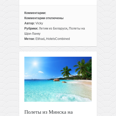
Комментарии:
Комментарии
отключены
к
Автор:
Vicky
записи
Рубрики:
Летим из Беларуси
,
Полеты на
Готовый
Шри-Ланку
отдых
Метки:
Etihad
,
HotelsCombined
на
Шри-
Ланке:
перелеты
из
Минска
+
14
ночей
в
отеле
с
видом
Полеты из Минска на
на