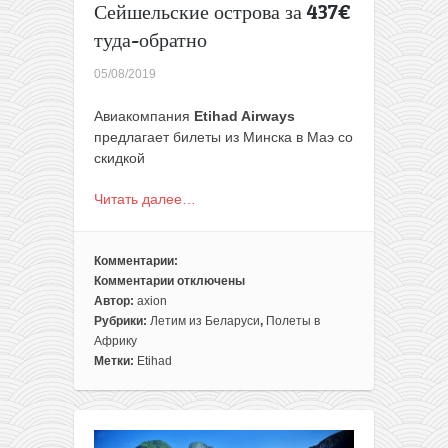
море
Сейшельские острова за 437€
всего
туда-обратно
за
479€
05/08/2019
с
человека
Авиакомпания
Etihad Airways
предлагает билеты из Минска в Маэ со
скидкой
Читать далее…
Комментарии:
Комментарии
отключены
к
Автор:
axion
записи
Рубрики:
Летим из Беларуси
,
Полеты в
Полеты
Африку
из
Метки:
Etihad
Минска
на
Сейшельские
острова