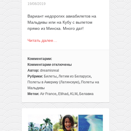
19/08/2019
Вариант недорогих авиабилетов на
Мальдивы или на Кубу с вылетом
прямо из Минска. Много дат!
Читать далее…
Комментарии:
Комментарии
отключены
к
Автор:
dreamisreal
записи
Рубрики:
Билеты
,
Летим из Беларуси
,
Летим
Полеты в Америку (Латинскую)
,
Полеты на
из
Мальдивы
Минска
Метки:
Air France
,
Etihad
,
KLM
,
Белавиа
на
Мальдивы
и
Кубу
всего
от