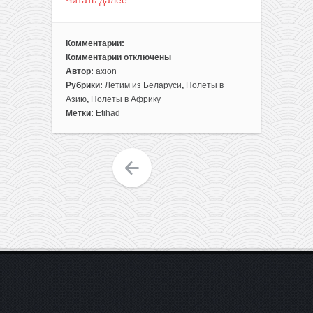
Комментарии:
Комментарии
отключены
к
Автор:
axion
записи
Рубрики:
Летим из Беларуси
,
Полеты в
Большая
Азию
,
Полеты в Африку
распродажа
Метки:
Etihad
Etihad
Airways:
полеты
из
Минска
в
Азию
и
Африку
со
скидкой
до
50%