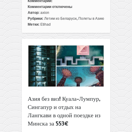
Комментарии:
Комментарии
отключены
к
Автор:
axion
записи
Рубрики:
Летим из Беларуси
,
Полеты в Азию
Последние
Метки:
Etihad
дни
распродажи
Etihad
Airways:
полеты
из
Минска
в
Азию
и
Африку
от
Азия без виз! Куала-Лумпур,
339€
Сингапур и отдых на
туда-
обратно
Лангкави в одной поездке из
Минска за 553€