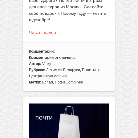
евро! Дорого? Но это почти в 2 раза
дешевле туров из Москвы! Сделайте
себе подарок к Новому году — летите
в декабре!
Читать далее…
Комментарии:
Комментарии
отключены
к
Автор:
Vicky
записи
Рубрики:
Летим из Беларуси
,
Полеты в
В
Центральную Африку
2
Метки:
Etihad
,
HotelsCombined
раза
дешевле
пакета!
Готовый
отдых
на
Сейшелах:
7
ночей