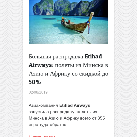
за
437€
туда-
обратно
Большая распродажа Etihad
Airways: полеты из Минска в
Азию и Африку со скидкой до
50%
02/08/2019
Авиакомпания
Etihad Airways
запустила распродажу: полеты из
Минска в Азию и Африку всего от 355
евро туда-обратно!
Читать далее…