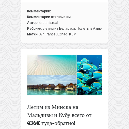
Комментарии:
Комментарии
отключены
к
Автор:
dreamisreal
записи
Рубрики:
Летим из Беларуси
,
Полеты в Азию
Рекорд!
Метки:
Air France
,
Etihad
,
KLM
Минск
—
Мальдивы
всего
за
248€
туда-
обратно!
(декабрь)
Летим из Минска на
Мальдивы и Кубу всего от
436€ туда-обратно!