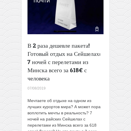
и
отдых
на
Лангкави
в
одной
поездке
из
В 2 раза дешевле пакета!
Минска
Готовый отдых на Сейшелах:
за
553€
7 ночей с перелетами из
Минска всего за 618€ с
человека
07/08/2019
Мечтаете об отдыхе на одном из
лучших курортов мира? А может пора
воплотить мечты в реальность? 7
ночей на райских Сейшелах с
перелетами из Минска всего за 618