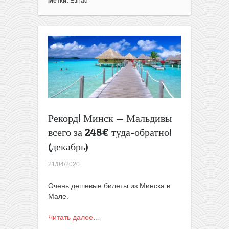
Авиабилеты
Метки:
Etihad
из
Варшавы
в
Гонконг
всего
от
475€
туда-
обратно
Рекорд! Минск — Мальдивы
всего за 248€ туда-обратно!
(декабрь)
21/04/2020
Очень дешевые билеты из Минска в
Мале.
Читать далее…