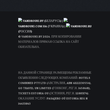
VANDROUKI.BY (БЕЛАРУСЬ)
|
VANDROUKI.COM.UA (УКРАИНА)
|
VANDROUKI.RU
(РОССИЯ)
© VANDROUKI.BY 2026. ПРИ КОПИРОВАНИИ
МАТЕРИАЛОВ ПРЯМАЯ ССЫЛКА НА САЙТ
ОБЯЗАТЕЛЬНА.
НА ДАННОЙ СТРАНИЦЕ РАЗМЕЩЕНЫ РЕКЛАМНЫЕ
ОБЪЯВЛЕНИЯ СЛЕДУЮЩИХ КОМПАНИЙ: HOTELS
COMBINED PTY LTD (АВСТРАЛИЯ, ABN 61122130554),
GO TRAVEL UN LIMITED (ГОНКОНГ, РЕГ.Н. 1658681),
TICKETS ESTONIA OU (ЭСТОНИЯ, РЕГ.Н. 12883174).
ОКАЗАНИЕ УСЛУГ: PASAJERO OÜ ESTONIA REG N
14433843