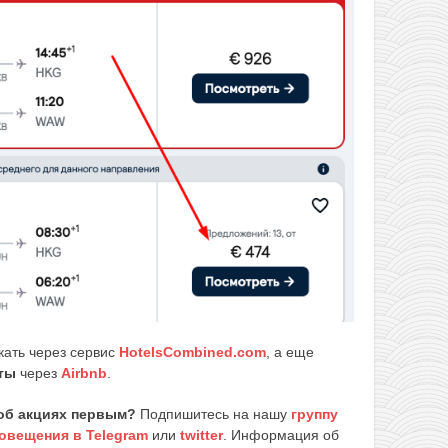
кать через сервис
HotelsCombined.com
, а еще
ты
через
Airbnb
.
об акциях первым?
Подпишитесь на нашу
группу
овещения в Telegram
или
twitter
. Информация об