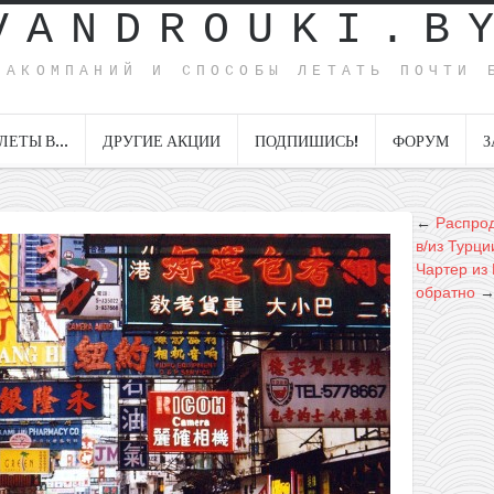
VANDROUKI.B
ИАКОМПАНИЙ И СПОСОБЫ ЛЕТАТЬ ПОЧТИ 
ЛЕТЫ В…
ДРУГИЕ АКЦИИ
ПОДПИШИСЬ!
ФОРУМ
З
←
Распрод
в/из Турци
Чартер из
обратно