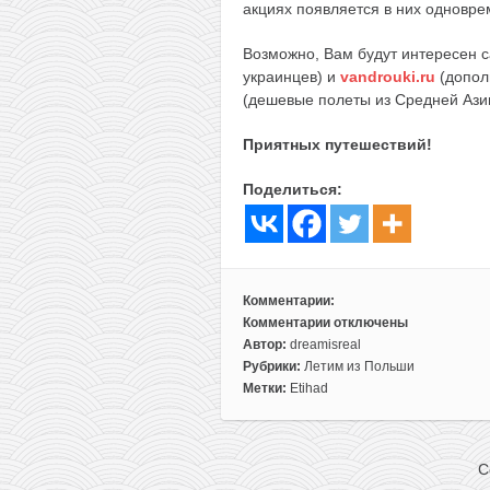
акциях появляется в них одноврем
Возможно, Вам будут интересен 
украинцев) и
vandrouki.ru
(допол
(дешевые полеты из Средней Ази
Приятных путешествий!
Поделиться:
Комментарии:
Комментарии
отключены
к
Автор:
dreamisreal
записи
Рубрики:
Летим из Польши
Авиабилеты
Метки:
Etihad
из
Варшавы
в
C
Гонконг