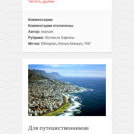
Читать далее…
Комментарии:
Комментарии
отключены
к
Автор:
manuel
записи
Рубрики:
Летим из Европы
Три
Метки:
Ethiopian
,
Kenya Airways
,
TAP
дешевых
варианта
слетать
из
Европы
в
Африку.
Выбирайте:
Занзибар,
Берег
Слоновьей
Кости,
Эфиопия
Для путешественников:
(и
бонус)