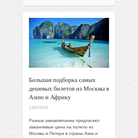
Европы
в
Аргентину
за
430€
туда-
обратно!
Большая подборка самых
дешевых билетов из Москвы в
Азию и Африку
13/02/2019
Разные авиакомпании
предлагают
заманчивые цены на полеты из
Москвы и Питера в страны Азии и