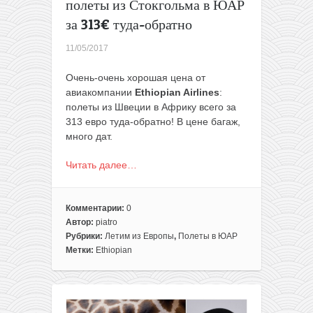
полеты из Стокгольма в ЮАР
за 313€ туда-обратно
11/05/2017
Очень-очень хорошая цена от
авиакомпании
Ethiopian Airlines
:
полеты из Швеции в Африку всего за
313 евро туда-обратно! В цене багаж,
много дат.
Читать далее…
Комментарии:
0
Автор:
piatro
Рубрики:
Летим из Европы
,
Полеты в ЮАР
Метки:
Ethiopian