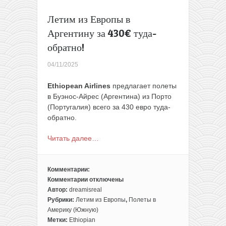
Летим из Европы в
Аргентину за 430€ туда-
обратно!
04/11/2025
Ethiopean Airlines
предлагает полеты
в Буэнос-Айрес (Аргентина) из Порто
(Португалия) всего за 430 евро туда-
обратно.
Читать далее…
Комментарии:
Комментарии
отключены
к
Автор:
dreamisreal
записи
Рубрики:
Летим из Европы
,
Полеты в
Летим
Америку (Южную)
из
Метки:
Ethiopian