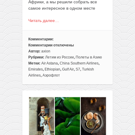
Африки, а мы решили собрать все
самое интересное в одном месте
Читать далее…
Комментарии:
Комментарии
отключены
к
Автор:
axion
записи
Рубрики:
Летим из России
,
Полеты в Азию
Большая
Метки:
Air Astana
,
China Southern Airlines
,
подборка
Emirates
,
Ethiopian
,
Gulf Air
,
S7
,
Turkish
самых
Airlines
,
Аэрофлот
дешевых
билетов
из
Москвы
в
Азию
и
Африку