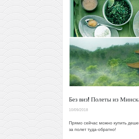
за
374€
(до
октября)
Без виз! Полеты из Минск
10/09/2018
Прямо сейчас можно купить деше
за полет туда-обратно!