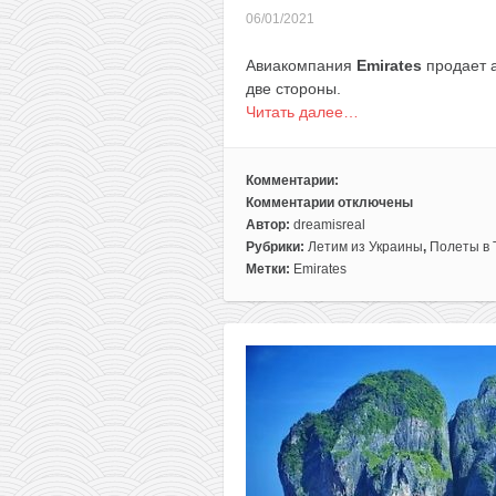
06/01/2021
Авиакомпания
Emirates
продает а
две стороны.
Читать далее…
Комментарии:
Комментарии
отключены
к
Автор:
dreamisreal
записи
Рубрики:
Летим из Украины
,
Полеты в 
Emirates:
Метки:
Emirates
Таиланд
из
Киева
за
357€
туда-
обратно.