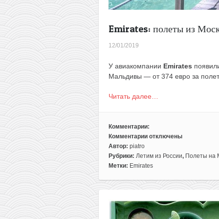
Emirates: полеты из Моск
12/01/2019
У авиакомпании
Emirates
появили
Мальдивы — от 374 евро за полет 
Читать далее…
Комментарии:
Комментарии
отключены
к
Автор:
piatro
записи
Рубрики:
Летим из России
,
Полеты на 
Emirates:
Метки:
Emirates
полеты
из
Москвы
на
Мальдивы