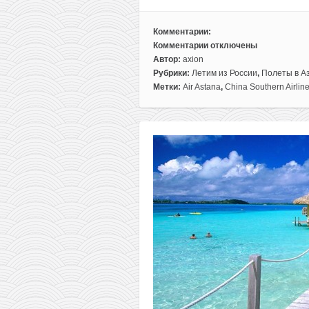
Комментарии:
Комментарии
отключены
к
Автор:
axion
записи
Рубрики:
Летим из России
,
Полеты в А
Большая
Метки:
Air Astana
,
China Southern Airlin
подборка
самых
дешевых
билетов
из
Москвы
в
Азию
и
Африку