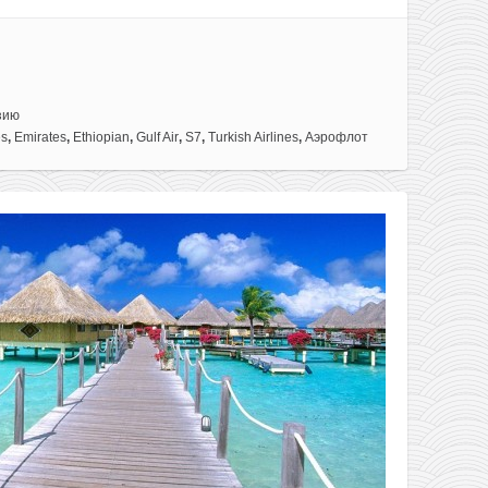
зию
es
,
Emirates
,
Ethiopian
,
Gulf Air
,
S7
,
Turkish Airlines
,
Аэрофлот