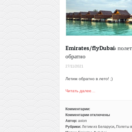
Emirates/flyDubai: поле
обратно
27/11/2021
Летим обратно в лето! ;)
Читать далее…
Комментарии:
Комментарии
отключены
к
Автор:
axion
записи
Рубрики:
Летим из Беларуси
,
Полеты в