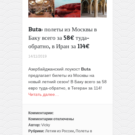
Украины,
Грузии
и
Азербайджана
в
Buta: полеты из Москвы в
одной
Баку всего за 58€ туда-
поездке
из
обратно, в Иран за 114€
Минска
всего
14/11/2019
за
111€
Азербайджанский лоукост
Buta
предлагает билеты из Москвы на
новый летний сезон! В Баку всего за 58
евро туда-обратно, в Тегеран за 114!
Читать далее…
Комментарии:
Комментарии
отключены
к
Автор:
Vicky
записи
Рубрики:
Летим из России
,
Полеты в