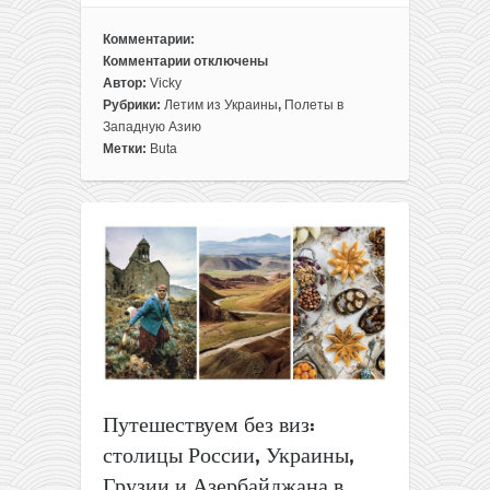
Комментарии:
Комментарии
отключены
к
Автор:
Vicky
записи
Рубрики:
Летим из Украины
,
Полеты в
Без
Западную Азию
виз!
Метки:
Buta
Прямые
рейсы
из
Киева
в
Азербайджан
всего
за
54€
туда-
обратно
Путешествуем без виз:
столицы России, Украины,
Грузии и Азербайджана в