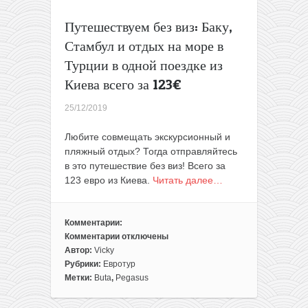
Путешествуем без виз: Баку,
Стамбул и отдых на море в
Турции в одной поездке из
Киева всего за 123€
25/12/2019
Любите совмещать экскурсионный и
пляжный отдых? Тогда отправляйтесь
в это путешествие без виз! Всего за
123 евро из Киева.
Читать далее…
Комментарии:
Комментарии
отключены
к
Автор:
Vicky
записи
Рубрики:
Евротур
Путешествуем
Метки:
Buta
,
Pegasus
без
виз: