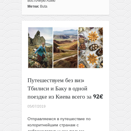
Без
Восточную Азию
виз!
Метки:
Buta
Прямые
рейсы
из
Киева
в
Азербайджан
всего
за
54€
туда-
обратно
Путешествуем без виз:
Тбилиси и Баку в одной
поездке из Киева всего за 92€
05/07/2019
Отправляемся в путешествие по
колоритнейшим странам с
доброжелательными людьми,