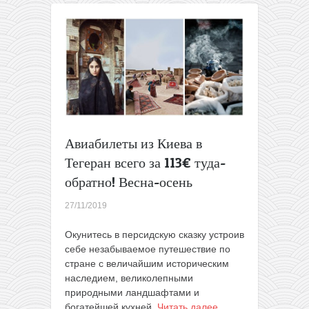
Баку,
Стамбул
и
отдых
на
море
в
Турции
в
одной
Авиабилеты из Киева в
поездке
Тегеран всего за 113€ туда-
из
Киева
обратно! Весна-осень
всего
за
27/11/2019
123€
Окунитесь в персидскую сказку устроив
себе незабываемое путешествие по
стране с величайшим историческим
наследием, великолепными
природными ландшафтами и
богатейшей кухней.
Читать далее…