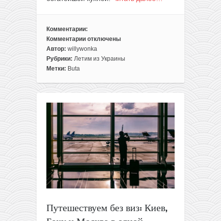
Комментарии:
Комментарии
отключены
к
Автор:
willywonka
записи
Рубрики:
Летим из Украины
Авиабилеты
Метки:
Buta
из
Киева
в
Тегеран
всего
за
113€
туда-
обратно!
Весна-
осень
Путешествуем без виз: Киев,