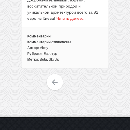
восхитительной природой и
уникальной архитектурой всего за 92
евро из Киева!
Читать далее…
Комментарии:
Комментарии
отключены
к
Автор:
Vicky
записи
Рубрики:
Евротур
Путешествуем
Метки:
Buta
,
SkyUp
без
виз:
Тбилиси
и
Баку
в
одной
поездке
из
Киева
всего
за