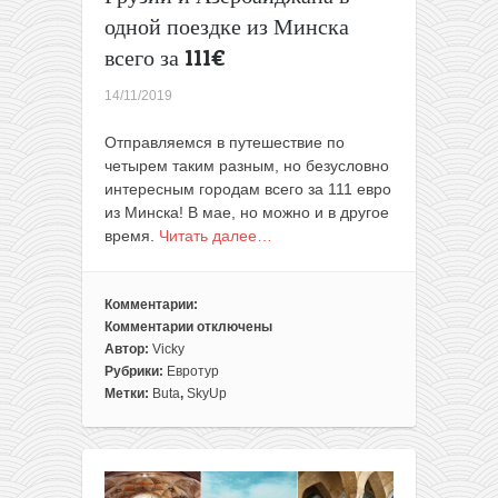
одной поездке из Минска
всего за 111€
14/11/2019
Отправляемся в путешествие по
четырем таким разным, но безусловно
интересным городам всего за 111 евро
из Минска! В мае, но можно и в другое
время.
Читать далее…
Комментарии:
Комментарии
отключены
к
Автор:
Vicky
записи
Рубрики:
Евротур
Путешествуем
Метки:
Buta
,
SkyUp
без
виз:
столицы
России,