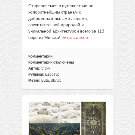
Отправляемся в путешествие по
колоритнейшим странам с
доброжелательными людьми,
восхитительной природой и
уникальной архитектурой всего за 113
евро из Минска!
Читать далее…
Комментарии:
Комментарии
отключены
к
Автор:
Vicky
записи
Рубрики:
Евротур
Путешествуем
Метки:
Buta
,
SkyUp
без
виз:
столицы
Украины,
Грузии
и
Азербайджана
в
одной