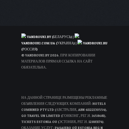
92€
VANDROUKI.BY (БЕЛАРУСЬ)
|
VANDROUKI.COM.UA (УКРАИНА)
|
VANDROUKI.RU
(РОССИЯ)
© VANDROUKI.BY 2026. ПРИ КОПИРОВАНИИ
МАТЕРИАЛОВ ПРЯМАЯ ССЫЛКА НА САЙТ
ОБЯЗАТЕЛЬНА.
НА ДАННОЙ СТРАНИЦЕ РАЗМЕЩЕНЫ РЕКЛАМНЫЕ
ОБЪЯВЛЕНИЯ СЛЕДУЮЩИХ КОМПАНИЙ: HOTELS
COMBINED PTY LTD (АВСТРАЛИЯ, ABN 61122130554),
GO TRAVEL UN LIMITED (ГОНКОНГ, РЕГ.Н. 1658681),
TICKETS ESTONIA OU (ЭСТОНИЯ, РЕГ.Н. 12883174).
ОКАЗАНИЕ УСЛУГ: PASAJERO OÜ ESTONIA REG N