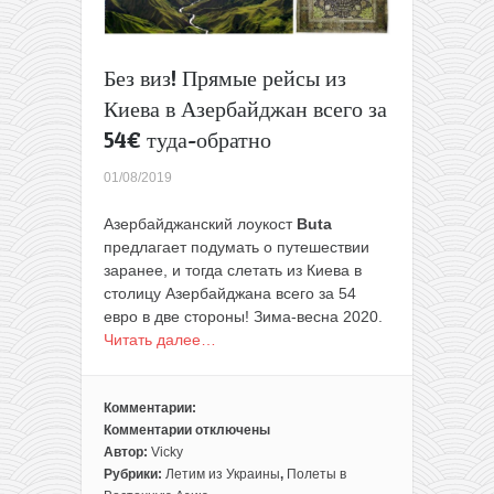
поездке
из
Минска
Без виз! Прямые рейсы из
всего
Киева в Азербайджан всего за
за
113€
54€ туда-обратно
01/08/2019
Азербайджанский лоукост
Buta
предлагает подумать о путешествии
заранее, и тогда слетать из Киева в
столицу Азербайджана всего за 54
евро в две стороны! Зима-весна 2020.
Читать далее…
Комментарии:
Комментарии
отключены
к
Автор:
Vicky
записи
Рубрики:
Летим из Украины
,
Полеты в