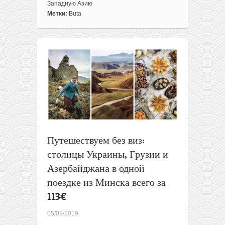
Buta:
Западную Азию
полеты
Метки:
Buta
из
Москвы
в
Баку
всего
за
58€
туда-
обратно,
в
Иран
за
Путешествуем без виз:
114€
столицы Украины, Грузии и
Азербайджана в одной
поездке из Минска всего за
113€
05/09/2019