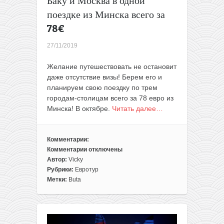
Баку и Москва в одной
поездке из Минска всего за
78€
27/11/2019
Желание путешествовать не остановит
даже отсутствие визы! Берем его и
планируем свою поездку по трем
городам-столицам всего за 78 евро из
Минска! В октябре.
Читать далее…
Комментарии:
Комментарии
отключены
к
Автор:
Vicky
записи
Рубрики:
Евротур
Путешествуем
Метки:
Buta
без
виз:
Киев,
Баку