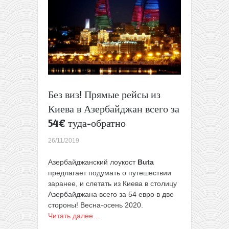
и
Москва
в
одной
поездке
из
Минска
всего
за
Без виз! Прямые рейсы из
78€
Киева в Азербайджан всего за
54€ туда-обратно
26/11/2019
Азербайджанский лоукост
Buta
предлагает подумать о путешествии
заранее, и слетать из Киева в столицу
Азербайджана всего за 54 евро в две
стороны! Весна-осень 2020.
Читать далее…