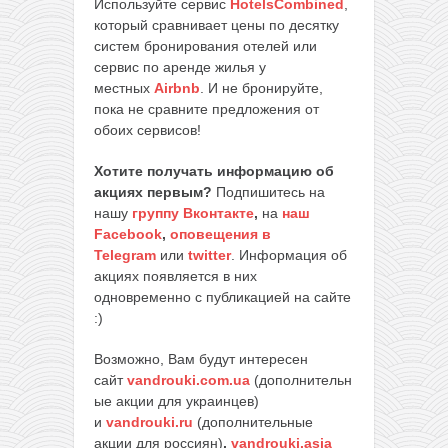
Используйте сервис
HotelsCombined
,
который сравнивает цены по десятку
систем бронирования отелей или
сервис по аренде жилья у
местных
Airbnb
. И не бронируйте,
пока не сравните предложения от
обоих сервисов!
Хотите получать информацию об
акциях первым?
Подпишитесь на
нашу
группу Вконтакте
,
на
наш
Facebook
,
оповещения в
Telegram
или
twitter
. Информация об
акциях появляется в них
одновременно с публикацией на сайте
:)
Возможно, Вам будут интересен
сайт
vandrouki.com.ua
(дополнительн
ые акции для украинцев)
и
vandrouki.ru
(дополнительные
акции для россиян)
,
vandrouki.asia