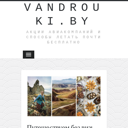
VANDROU
KI.BY
АКЦИИ АВИАКОМПАНИЙ И
СПОСОБЫ ЛЕТАТЬ ПОЧТИ
БЕСПЛАТНО
←
Дешев
Горящий 
по
Средизе
морю на 
ночей все
219€ с
человека
Прямые
Путешествуем без виз:
рейсы из