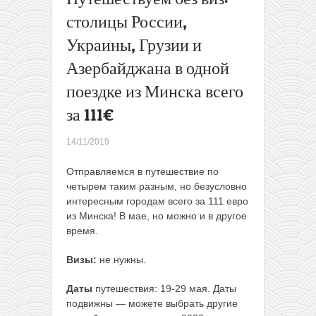
Литвы в
столицы России,
Болонью
Украины, Грузии и
всего за
20€
Азербайджана в одной
туда-
обратно
поездке из Минска всего
→
за 111€
14/11/2019
Отправляемся в путешествие по
четырем таким разным, но безусловно
интересным городам всего за 111 евро
из Минска! В мае, но можно и в другое
время.
Визы:
не нужны.
Даты
путешествия: 19-29 мая. Даты
подвижны — можете выбрать другие