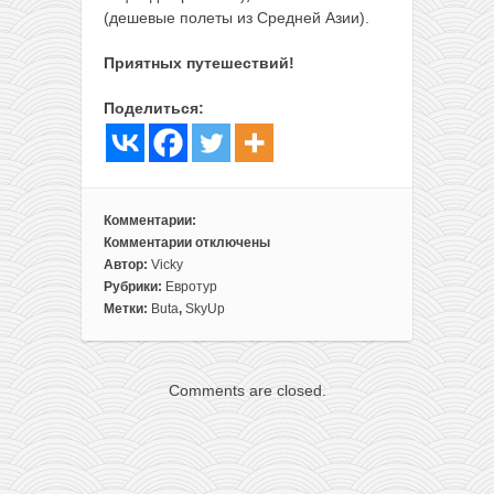
(дешевые полеты из Средней Азии).
Приятных путешествий!
Поделиться:
Комментарии:
Комментарии
отключены
к
Автор:
Vicky
записи
Рубрики:
Евротур
Путешествуем
Метки:
Buta
,
SkyUp
без
виз:
столицы
Comments are closed.
России,
Украины,
Грузии
и
Азербайджана