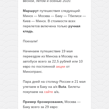
весной, летом и осенью 2020.
Маршрут
путешествия следующий:
Минск — Москва — Баку — Тбилиси —
Киев — Минск. В стоимости всех
перелетов включена только
ручная
кладь
.
Поехали!
Начинаем путешествие 19 мая
переездом из Минска в Москву на
автобусе всего за 22,5 рублей или 10
евро по постоянной
акции
от
Минсктранс.
Пара дней на столицу России и 21 мая
улетаем в Баку на а/к
Buta
. Билеты
покупаем на
сайте
а/к
.
Пример бронирования,
Москва —
Баку всего за 29 евро: