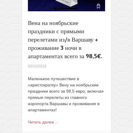
одну
сторону
или
за
Вена на ноябрьские
18€
праздники с прямыми
туда-
обратно
перелетами из/в Варшаву +
с
проживание 3 ночи в
декабря
апартаментах всего за 98,5€.
по
январь!
02/10/2018
Маленькое путешествие в
«аристократку» Вену на ноябрьские
праздники всего за 98,5 евро, включая
прямые перелеты из главного
аэропорта Варшавы и проживание в
апартаментах!
Читать далее…