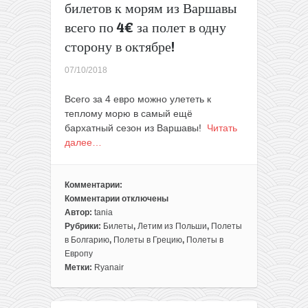
билетов к морям из Варшавы
включая
трансфер
всего по 4€ за полет в одну
в/
сторону в октябре!
из
аэропорта
07/10/2018
всего
за
Всего за 4 евро можно улететь к
108€
теплому морю в самый ещё
в
бархатный сезон из Варшавы!
Читать
ноябре!
далее…
Комментарии:
Комментарии
отключены
к
Автор:
tania
записи
Рубрики:
Билеты
,
Летим из Польши
,
Полеты
Несколько
в Болгарию
,
Полеты в Грецию
,
Полеты в
счастливых
Европу
билетов
Метки:
Ryanair
к
морям
из