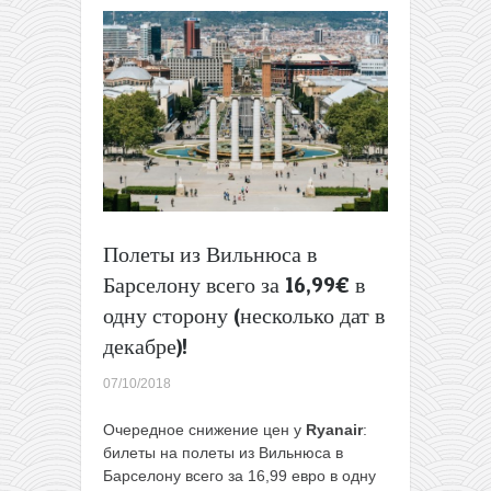
Варшавы
всего
по
4€
за
полет
в
одну
сторону
в
октябре!
Полеты из Вильнюса в
Барселону всего за 16,99€ в
одну сторону (несколько дат в
декабре)!
07/10/2018
Очередное снижение цен у
Ryanair
:
билеты на полеты из Вильнюса в
Барселону всего за 16,99 евро в одну