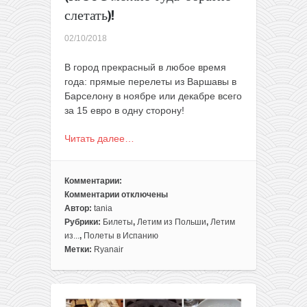
слетать)!
02/10/2018
В город прекрасный в любое время
года: прямые перелеты из Варшавы в
Барселону в ноябре или декабре всего
за 15 евро в одну сторону!
Читать далее…
Комментарии:
Комментарии
отключены
к
Автор:
tania
записи
Рубрики:
Билеты
,
Летим из Польши
,
Летим
Билеты
из...
,
Полеты в Испанию
в
Метки:
Ryanair
Барселону
из
Варшавы
всего