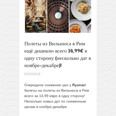
по
15€
в
одну
сторону
с
ноября
по
Полеты из Вильнюса в Рим
декабрь
ещё дешевле: всего 14,99€ в
(за
30€
одну сторону (несколько дат в
можно
ноябре-декабре)!
туда-
обратно
02/10/2018
слетать)!
Очередное снижение цен у
Ryanair
:
билеты на полеты из Вильнюса в Рим
всего за 14,99 евро в одну сторону!
Несколько новых дат по сниженным
ценам в ноябре-декабре.