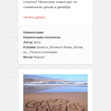
сторону! Несколько новых дат по
сниженным ценам в декабре.
Читать далее…
Комментарии:
Комментарии
отключены
к
Автор:
tania
записи
Рубрики:
Билеты
,
Летим из Литвы
,
Летим
Полеты
из...
,
Полеты в Испанию
из
Метки:
Ryanair
Вильнюса
в
Барселону
всего
за
16,99€
в
одну
сторону
(несколько