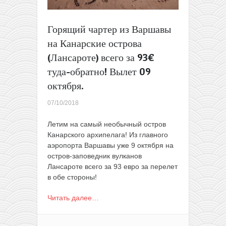
дат
в
декабре)!
Горящий чартер из Варшавы
на Канарские острова
(Лансароте) всего за 93€
туда-обратно! Вылет 09
октября.
07/10/2018
Летим на самый необычный остров
Канарского архипелага! Из главного
аэропорта Варшавы уже 9 октября на
остров-заповедник вулканов
Лансароте всего за 93 евро за перелет
в обе стороны!
Читать далее…