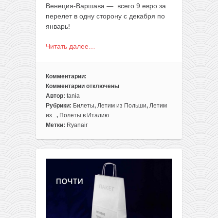
Венеция-Варшава — всего 9 евро за
перелет в одну сторону с декабря по
январь!
Читать далее…
Комментарии:
Комментарии
отключены
к
Автор:
tania
записи
Рубрики:
Билеты
,
Летим из Польши
,
Летим
Ryanair:
из...
,
Полеты в Италию
прямые
Метки:
Ryanair
рейсы
из
Варшавы
в
Венецию
всего
за
9€
в