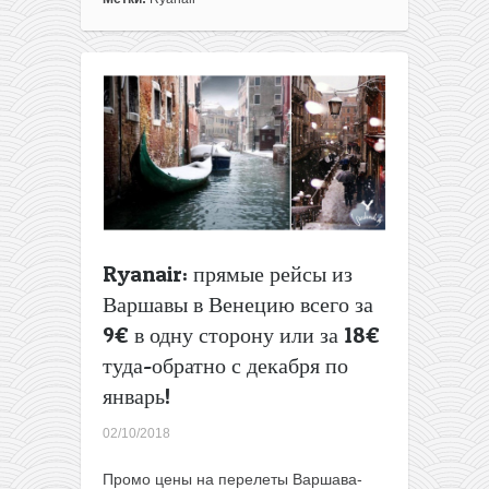
сейчас
такое
доступное
направление:
Ирландия
из
Варшавы
всего
30€
туда-
обратно
в
Ryanair: прямые рейсы из
ноябре-
Варшавы в Венецию всего за
декабре!
9€ в одну сторону или за 18€
туда-обратно с декабря по
январь!
02/10/2018
Промо цены на перелеты Варшава-