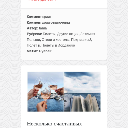
Комментарии:
Комментарии
отключены
к
Автор:
tania
записи
Рубрики:
Билеты
,
Другие акции
,
Летим из
«Почти
Польши
,
Отели и хостелы
,
Подпишись!
,
пакет»
Полет в
,
Полеты в Иорданию
в
Метки:
Ryanair
столицу
Иордании
с
прямыми
перелетами
из
Варшавы
+
проживание
в
люксе
3*
Несколько счастливых
отеля,