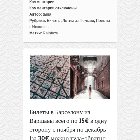
Комментарии:
Комментарии
отключены
к
Автор:
tania
записи
Рубрики:
Билеты
,
Летим из Польши
,
Полеты
Горящий
в Испанию
чартер
Метки:
Rainbow
из
Варшавы
на
Канарские
острова
(Лансароте)
всего
за
93€
туда-
обратно!
Вылет
Билеты в Барселону из
09
Варшавы всего по 15€ в одну
октября.
сторону с ноября по декабрь
(за 30€ можно туда-обратно