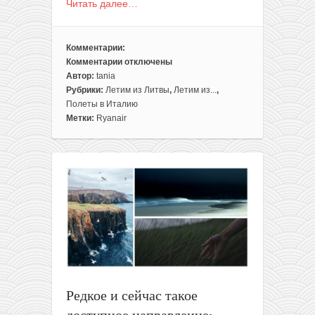
Читать далее…
Комментарии:
Комментарии
отключены
к
Автор:
tania
записи
Рубрики:
Летим из Литвы
,
Летим из...
,
Полеты
Полеты в Италию
из
Метки:
Ryanair
Вильнюса
в
Рим
ещё
дешевле:
всего
14,99€
в
одну
сторону
(несколько
дат
Редкое и сейчас такое
в
доступное направление:
ноябре-