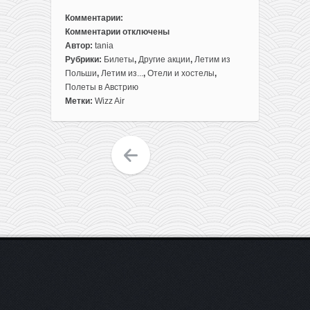
Комментарии:
Комментарии
отключены
к
Автор:
tania
записи
Рубрики:
Билеты
,
Другие акции
,
Летим из
Вена
Польши
,
Летим из...
,
Отели и хостелы
,
на
Полеты в Австрию
ноябрьские
Метки:
Wizz Air
праздники
с
прямыми
перелетами
из/
в
Варшаву
+
проживание
3
ночи
в
апартаментах
всего
за