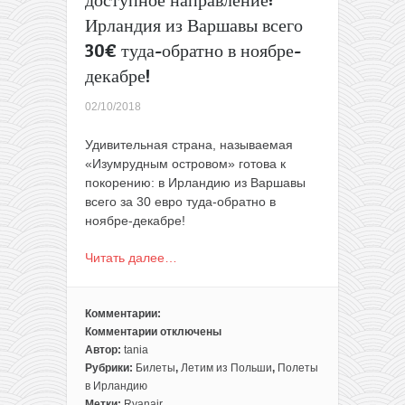
декабре)!
Ирландия из Варшавы всего
30€ туда-обратно в ноябре-
декабре!
02/10/2018
Удивительная страна, называемая
«Изумрудным островом» готова к
покорению: в Ирландию из Варшавы
всего за 30 евро туда-обратно в
ноябре-декабре!
Читать далее…
Комментарии:
Комментарии
отключены
к
Автор:
tania
записи
Рубрики:
Билеты
,
Летим из Польши
,
Полеты
Редкое
в Ирландию
и
Метки:
Ryanair