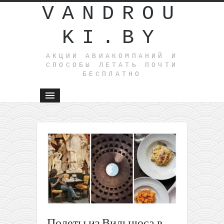
VANDROU
KI.BY
АКЦИИ АВИАКОМПАНИЙ И
СПОСОБЫ ЛЕТАТЬ ПОЧТИ
БЕСПЛАТНО
←
16
билетов и
Прибалти
в Европу 
9,99€
Летим на
остров
Крит
всего за
Полеты из Вильнюса в
4€ из