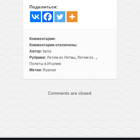
Поделиться:
Комментарии:
Комментарии
отключены
к
Автор:
tania
записи
Рубрики:
Летим из Литвы
,
Летим из...
,
Полеты
Полеты в Италию
из
Метки:
Ryanair
Вильнюса
в
Рим
Comments are closed.
ещё
дешевле:
всего
14,99€
в
одну
сторону
(несколько