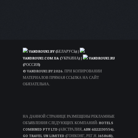
дат
в
ноябре-
декабре)!
VANDROUKI.BY (БЕЛАРУСЬ)
|
VANDROUKI.COM.UA (УКРАИНА)
|
VANDROUKI.RU
(РОССИЯ)
© VANDROUKI.BY 2026. ПРИ КОПИРОВАНИИ
МАТЕРИАЛОВ ПРЯМАЯ ССЫЛКА НА САЙТ
ОБЯЗАТЕЛЬНА.
НА ДАННОЙ СТРАНИЦЕ РАЗМЕЩЕНЫ РЕКЛАМНЫЕ
ОБЪЯВЛЕНИЯ СЛЕДУЮЩИХ КОМПАНИЙ: HOTELS
COMBINED PTY LTD (АВСТРАЛИЯ, ABN 61122130554),
GO TRAVEL UN LIMITED (ГОНКОНГ, РЕГ.Н. 1658681),