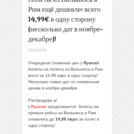
Варшавы!
Рим ещё дешевле: всего
→
14,99€ в одну сторону
(несколько дат в ноябре-
декабре)!
02/10/2018
Очередное снижение цен у
Ryanair
:
билеты на полеты из Вильнюса в Рим
всего за 14,99 евро в одну сторону!
Несколько новых дат по сниженным
ценам в ноябре-декабре.
Распродажа а/
к
Ryanair
продолжается: билеты на
прямые рейсы из Вильнюса в Рим
снизились до
14,99 евро
за полет в
одну сторону!