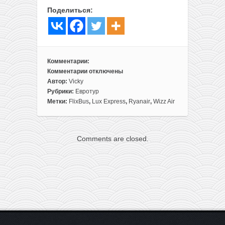
Поделиться:
Комментарии:
Комментарии
отключены
к
Автор:
Vicky
записи
Рубрики:
Евротур
Тур
Метки:
FlixBus
,
Lux Express
,
Ryanair
,
Wizz Air
по
рождественским
ярмаркам
Comments are closed.
всего
за
72€
из
Минска