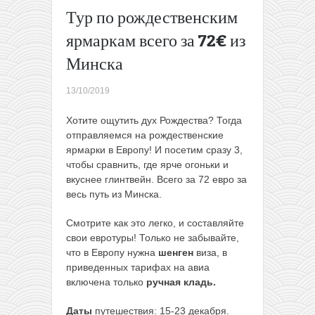
на
Тур по рождественским
фестивали
ярмаркам всего за 72€ из
Европы и
России в
Минска
ноябре из
Минска,
13/10/2019
Вильнюса
и
Хотите ощутить дух Рождества? Тогда
Варшавы
отправляемся на рождественские
всего от
ярмарки в Европу! И посетим сразу 3,
20€ до 62€
чтобы сравнить, где ярче огоньки и
туда-
вкуснее глинтвейн. Всего за 72 евро за
обратно
→
весь путь из Минска.
Смотрите как это легко, и составляйте
свои евротуры! Только не забывайте,
что в Европу нужна
шенген
виза, в
приведенных тарифах на авиа
включена только
ручная кладь
.
Даты
путешествия: 15-23 декабря.