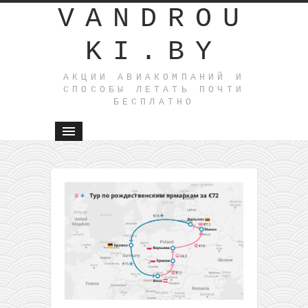
VANDROU
KI.BY
АКЦИИ АВИАКОМПАНИЙ И
СПОСОБЫ ЛЕТАТЬ ПОЧТИ
БЕСПЛАТНО
←
Сборка:
из
Вильнюс
в Майам
всего за
260€
туда-
обратно
Поездки