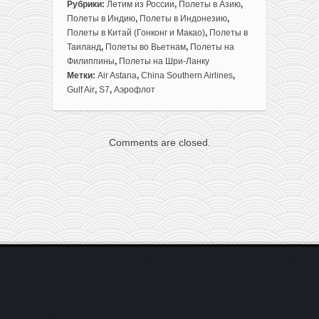
записи
Рубрики:
Летим из России
,
Полеты в Азию
,
Большая
Полеты в Индию
,
Полеты в Индонезию
,
подборка
Полеты в Китай (Гонконг и Макао)
,
Полеты в
самых
Таиланд
,
Полеты во Вьетнам
,
Полеты на
дешевых
Филиппины
,
Полеты на Шри-Ланку
билетов
Метки:
Air Astana
,
China Southern Airlines
,
из
Gulf Air
,
S7
,
Аэрофлот
Москвы
в
Азию
Comments are closed.