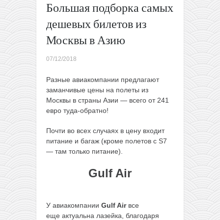
Большая подборка самых
На
новогодние
дешевых билетов из
каникулы:
Москвы в Азию
прямые
рейсы из
07/12/2018
Польши на
Красное
Разные авиакомпании
предлагают
море всего
заманчивые цены на полеты из
за 18€ туда-
Москвы в страны Азии — всего от 241
обратно! +
евро туда-обратно!
топ-5
бюджетных
Почти во всех случаях в цену входит
развлечений
питание и багаж (кроме полетов с S7
→
— там только питание).
Gulf Air
У авиакомпании
Gulf Air
все
еще актуальна лазейка, благодаря