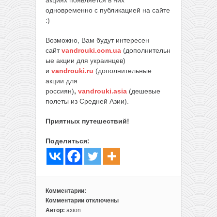
акциях появляется в них
одновременно с публикацией на сайте
:)
Возможно, Вам будут интересен
сайт
vandrouki.com.ua
(дополнительн
ые акции для украинцев)
и
vandrouki.ru
(дополнительные
акции для
россиян)
,
vandrouki.asia
(дешевые
полеты из Средней Азии).
Приятных путешествий!
Поделиться:
Комментарии:
Комментарии
отключены
к
Автор:
axion