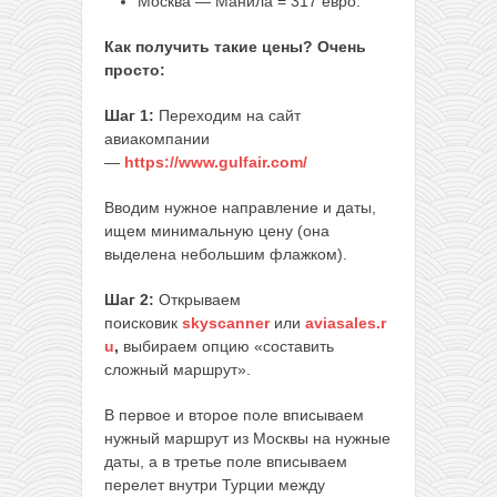
Москва — Манила = 317 евро.
Как получить такие цены? Очень
просто:
Шаг 1:
Переходим на сайт
авиакомпании
—
https://www.gulfair.com/
Вводим нужное направление и даты,
ищем минимальную цену (она
выделена небольшим флажком).
Шаг 2:
Открываем
поисковик
skyscanner
или
aviasales.r
u
,
выбираем опцию «составить
сложный маршрут».
В первое и второе поле вписываем
нужный маршрут из Москвы на нужные
даты, а в третье поле вписываем
перелет внутри Турции между