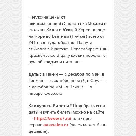
Неплохие цены от
авиакомпании
S7:
полеты из Москвы в
столицы Китая и Южной Кореи, а еще
на море во Вьетнам (Нячанг) всего от
241 евро туда-обратно. По пути
стыковки в Иркутске, Новосибирске или
Красноярске. В цену входит перелет с
ручной кладью и питание.
Даты:
в Пекин — с декабря по май, в
Гонконг — с октября по май, в Сеул —
с декабря по май, в Нячанг — в
январе-феврале.
Как купить билеты?
Подобрать свои
даты и купить билеты можно на сайте
—
https://www.s7.ru/
или через
сервис
aviasales.ru
(здесь может быть
дешевле).