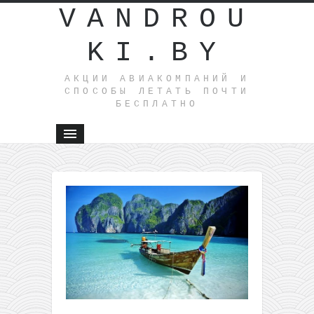
VANDROU
KI.BY
АКЦИИ АВИАКОМПАНИЙ И
СПОСОБЫ ЛЕТАТЬ ПОЧТИ
БЕСПЛАТНО
←
Берлин
Барселон
Малага и
Бремен в
одной
поездке и
Вильнюс
всего за
59€! (в
январе)