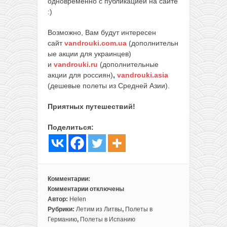
одновременно с публикацией на сайте
:)
Возможно, Вам будут интересен
сайт
vandrouki.com.ua
(дополнительн
ые акции для украинцев)
и
vandrouki.ru
(дополнительные
акции для россиян)
,
vandrouki.asia
(дешевые полеты из Средней Азии).
Приятных путешествий!
Поделиться:
Комментарии:
Комментарии
отключены
к
Автор:
Helen
записи
Рубрики:
Летим из Литвы
,
Полеты в
Берлин,
Германию
,
Полеты в Испанию