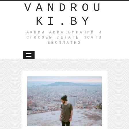
VANDROU
KI.BY
АКЦИИ АВИАКОМПАНИЙ И
СПОСОБЫ ЛЕТАТЬ ПОЧТИ
БЕСПЛАТНО
←
Номер
в 4* отел
в Льорет-
де-Мар
(Испания
всего за
17€ с
человека
за ночь!
Завтрак в