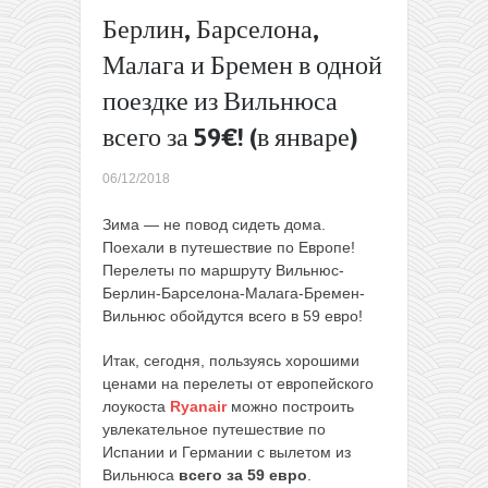
цене
Берлин, Барселона,
(март-
Малага и Бремен в одной
апрель)
Большая
поездке из Вильнюса
подборка
всего за 59€! (в январе)
самых
дешевых
билетов
06/12/2018
из
Москвы в
Зима — не повод сидеть дома.
Азию
→
Поехали в путешествие по Европе!
Перелеты по маршруту Вильнюс-
Берлин-Барселона-Малага-Бремен-
Вильнюс обойдутся всего в 59 евро!
Итак, сегодня, пользуясь хорошими
ценами на перелеты от европейского
лоукоста
Ryanair
можно построить
увлекательное путешествие по
Испании и Германии с вылетом из
Вильнюса
всего за 59 евро
.