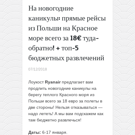
Ecolines:
На новогодние
поездки из
каникулы: прямые рейсы
Литвы в
Германию и
из Польши на Красное
Чехию со
море всего за 18€ туда-
скидкой до
80%!
→
обратно! + топ-5
бюджетных развлечений
07/12/2018
Лоукост
Ryanair
предлагает вам
продлить новогодние каникулы на
берегу теплого Красного моря из
Польши всего за 18 евро за полеты в
две стороны! Нельзя отказываться —
надо лететь! А мы вам подскажем как
там бюджетно развлечься!
Даты:
6-17 января.