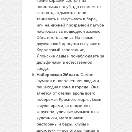
Такие корабли состоят из
нескольких палуб, где вы можете
загорать, отдыхать в тени,
танцевать и закусывать в баре,
или на нижней прозрачной палубе
наблюдать за подводной жизнью
Эйлатского залива. Во время
двухчасовой прогулки вы увидите
Коралловый заповедник,
Японские сады и понаблюдаете за
дельфинами в естественной
среде.
Набережная Эйлата.
Самая
шумная и наполненная людьми
пешеходная зона в городе. Она
тянется от отелей вдоль всего
побережья Красного моря. Лавки
с сувенирами, аттракционы,
карусели, уличные музыканты и
художники, магазинчики,
рестораны и бары, клубы и
дискотеки — все это вы найдете