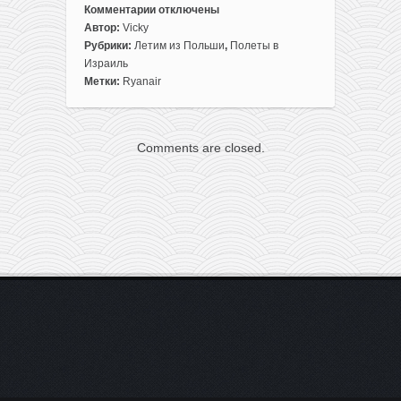
Комментарии
отключены
к
Автор:
Vicky
записи
Рубрики:
Летим из Польши
,
Полеты в
На
Израиль
новогодние
Метки:
Ryanair
каникулы:
прямые
рейсы
Comments are closed.
из
Польши
на
Красное
море
всего
за
18€
туда-
обратно!
+
топ-5
бюджетных
развлечений