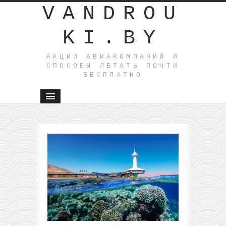
VANDROU
KI.BY
АКЦИИ АВИАКОМПАНИЙ И
СПОСОБЫ ЛЕТАТЬ ПОЧТИ
БЕСПЛАТНО
←
Большая
подборка
самых
дешевых
билетов
из
Москвы в
Азию
Распродажа