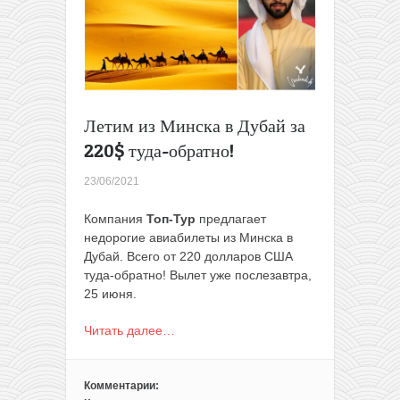
в
Турцию
всего
за
100€
туда-
обратно!
Летим из Минска в Дубай за
220$ туда-обратно!
23/06/2021
Компания
Топ-Тур
предлагает
недорогие авиабилеты из Минска в
Дубай. Всего от 220 долларов США
туда-обратно! Вылет уже послезавтра,
25 июня.
Читать далее…
Комментарии: