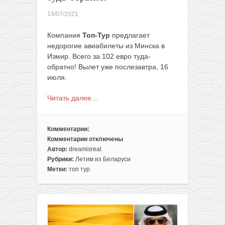
14/07/2021
Компания
Топ-Тур
предлагает
недорогие авиабилеты из Минска в
Измир. Всего за 102 евро туда-
обратно! Вылет уже послезавтра, 16
июля.
Читать далее…
Комментарии:
Комментарии
отключены
к
Автор:
dreamisreal
записи
Рубрики:
Летим из Беларуси
Прямые
Метки:
топ тур
рейсы
из
Минска
на
море