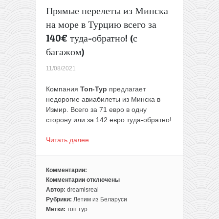
обратно
Прямые перелеты из Минска
(с
багажом)
на море в Турцию всего за
140€ туда-обратно! (с
багажом)
11/08/2021
Компания
Топ-Тур
предлагает
недорогие авиабилеты из Минска в
Измир. Всего за 71 евро в одну
сторону или за 142 евро туда-обратно!
Читать далее…
Комментарии:
Комментарии
отключены
к
Автор:
dreamisreal
записи
Рубрики:
Летим из Беларуси
Прямые
Метки:
топ тур
перелеты