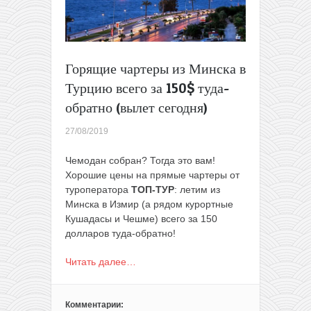
Минска
всего
за
70€
Горящие чартеры из Минска в
Турцию всего за 150$ туда-
обратно (вылет сегодня)
27/08/2019
Чемодан собран? Тогда это вам!
Хорошие цены на прямые чартеры от
туроператора
ТОП-ТУР
: летим из
Минска в Измир (а рядом курортные
Кушадасы и Чешме) всего за 150
долларов туда-обратно!
Читать далее…
Комментарии: