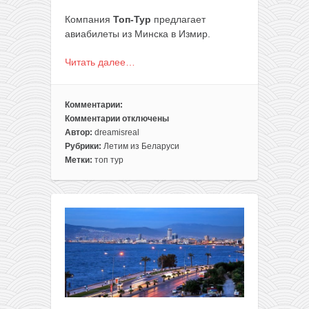
Компания
Топ-Тур
предлагает
авиабилеты из Минска в Измир.
Читать далее…
Комментарии:
Комментарии
отключены
к
Автор:
dreamisreal
записи
Рубрики:
Летим из Беларуси
Прямые
Метки:
топ тур
перелеты
из
Минска
на
море
в
Турцию
за
200€
туда-