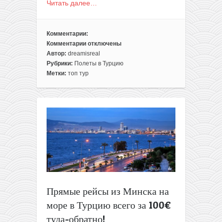
Читать далее…
Комментарии:
Комментарии
отключены
к
Автор:
dreamisreal
записи
Рубрики:
Полеты в Турцию
Прямые
Метки:
топ тур
перелеты
из
Минска
на
море
в
Турцию
всего
за
150€
туда-
Прямые рейсы из Минска на
обратно!
море в Турцию всего за 100€
туда-обратно!