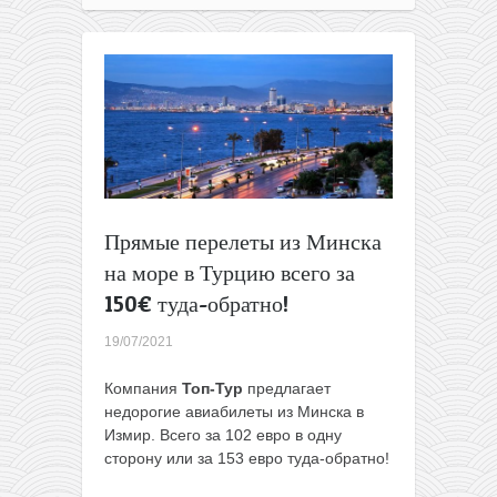
из
Минска
на
море
в
Турцию
всего
за
140€
туда-
Прямые перелеты из Минска
обратно!
(с
на море в Турцию всего за
багажом)
150€ туда-обратно!
19/07/2021
Компания
Топ-Тур
предлагает
недорогие авиабилеты из Минска в
Измир. Всего за 102 евро в одну
сторону или за 153 евро туда-обратно!