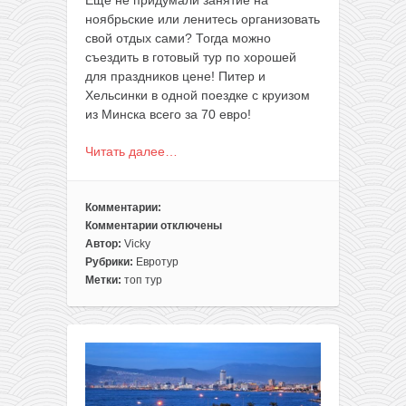
ноябрьские или ленитесь организовать
свой отдых сами? Тогда можно
съездить в готовый тур по хорошей
для праздников цене! Питер и
Хельсинки в одной поездке с круизом
из Минска всего за 70 евро!
Читать далее…
Комментарии:
Комментарии
отключены
к
Автор:
Vicky
записи
Рубрики:
Евротур
На
Метки:
топ тур
ноябрьские:
тур
Санкт-
Петербург-
Хельсинки
из