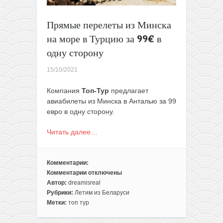
Прямые перелеты из Минска
на море в Турцию за 99€ в
одну сторону
15/10/2021
Компания
Топ-Тур
предлагает
авиабилеты из Минска в Анталью за 99
евро в одну сторону.
Читать далее…
Комментарии:
Комментарии
отключены
к
Автор:
dreamisreal
записи
Рубрики:
Летим из Беларуси
Прямые
Метки:
топ тур
перелеты
из