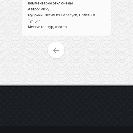
Комментарии
отключены
к
Автор:
Vicky
записи
Рубрики:
Летим из Беларуси
,
Полеты в
Горящие
Турцию
чартеры
Метки:
топ тур
,
чартер
из
Минска
в
Турцию
всего
за
150$
туда-
обратно
(вылет
сегодня)