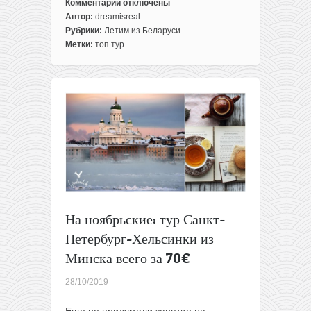
Комментарии
отключены
к
Автор:
dreamisreal
записи
Рубрики:
Летим из Беларуси
Летим
Метки:
топ тур
из
Минска
в
Дубай
за
220$
туда-
обратно!
На ноябрьские: тур Санкт-
Петербург-Хельсинки из
Минска всего за 70€
28/10/2019
Еще не придумали занятие на