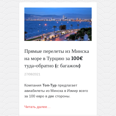
Минска
на
море
в
Турцию
за
99€
в
одну
Прямые перелеты из Минска
сторону
на море в Турцию за 100€
туда-обратно (с багажом)
27/08/2021
Компания
Топ-Тур
предлагает
авиабилеты из Минска в Измир всего
за 100 евро в две стороны.
Читать далее…