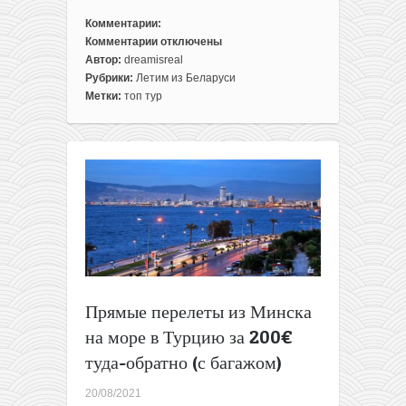
Комментарии:
Комментарии
отключены
к
Автор:
dreamisreal
записи
Рубрики:
Летим из Беларуси
Прямые
Метки:
топ тур
перелеты
из
Минска
на
море
в
Турцию
за
100€
туда-
обратно
Прямые перелеты из Минска
(с
багажом)
на море в Турцию за 200€
туда-обратно (с багажом)
20/08/2021