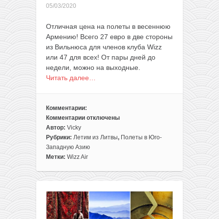
05/03/2020
Отличная цена на полеты в весеннюю
Армению! Всего 27 евро в две стороны
из Вильнюса для членов клуба Wizz
или 47 для всех! От пары дней до
недели, можно на выходные.
Читать далее…
Комментарии:
Комментарии
отключены
к
Автор:
Vicky
записи
Рубрики:
Летим из Литвы
,
Полеты в Юго-
Прямые
Западную Азию
рейсы
Метки:
Wizz Air
из
Вильнюса
в
Ереван
всего
за