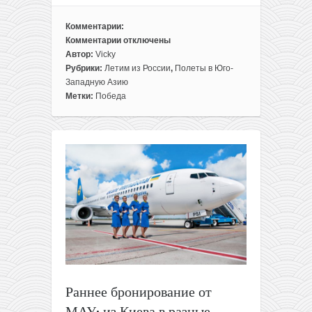
Комментарии:
Комментарии
отключены
к
Автор:
Vicky
записи
Рубрики:
Летим из России
,
Полеты в Юго-
Победа:
Западную Азию
прямые
Метки:
Победа
рейсы
из
Москвы
в
Армению
всего
за
56€
туда-
обратно
(до
апреля
2019)
Раннее бронирование от
МАУ: из Киева в разные