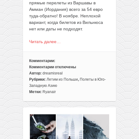
прямые перелеты из Варшавы в
Амман (Иордания) всего за 54 евро
туда-обратно! В ноябре. Неплохой
вариант, когда билетов из Вильнюса
нет или даты не подходят.
Читать далее…
Комментарии:
Комментарии
отключены
к
Автор:
dreamisreal
записи
Рубрики:
Летим из Польши
,
Полеты в Юго-
Когда
Западную Азию
из
Метки:
Ryanair
Вильнюса
билетов
нет,
летите
из
Варшавы!
Авиабилеты