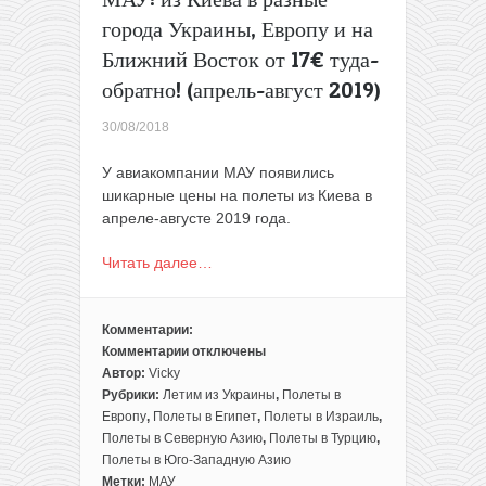
города Украины, Европу и на
Ближний Восток от 17€ туда-
обратно! (апрель-август 2019)
30/08/2018
У авиакомпании МАУ появились
шикарные цены на полеты из Киева в
апреле-августе 2019 года.
Читать далее…
Комментарии:
Комментарии
отключены
к
Автор:
Vicky
записи
Рубрики:
Летим из Украины
,
Полеты в
Раннее
Европу
,
Полеты в Египет
,
Полеты в Израиль
,
бронирование
Полеты в Северную Азию
,
Полеты в Турцию
,
от
Полеты в Юго-Западную Азию
МАУ:
Метки:
МАУ