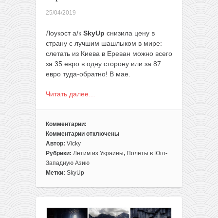
25/04/2019
Лоукост а/к
SkyUp
снизила цену в
страну с лучшим шашлыком в мире:
слетать из Киева в Ереван можно всего
за 35 евро в одну сторону или за 87
евро туда-обратно! В мае.
Читать далее…
Комментарии:
Комментарии
отключены
к
Автор:
Vicky
записи
Рубрики:
Летим из Украины
,
Полеты в Юго-
Без
Западную Азию
виз!
Метки:
SkyUp
Полеты
из
Киева
в