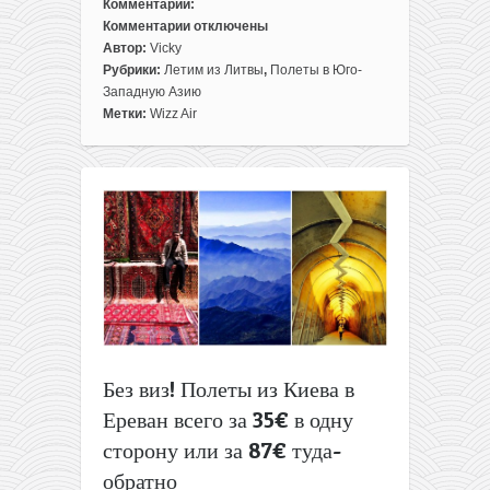
Комментарии:
Комментарии
отключены
к
Автор:
Vicky
записи
Рубрики:
Летим из Литвы
,
Полеты в Юго-
Прямые
Западную Азию
рейсы
Метки:
Wizz Air
из
Вильнюса
в
Ереван
всего
за
35€
туда-
обратно
для
членов
WDC
Без виз! Полеты из Киева в
или
Ереван всего за 35€ в одну
за
55€
сторону или за 87€ туда-
всем
обратно