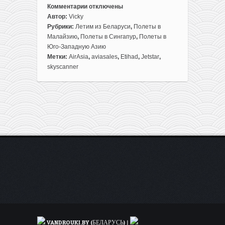
Комментарии
отключены
к
Автор:
Vicky
записи
Рубрики:
Летим из Беларуси
,
Полеты в
Таиланд,
Малайзию
,
Полеты в Сингапур
,
Полеты в
Малайзия
Юго-Западную Азию
и
Метки:
AirAsia
,
aviasales
,
Etihad
,
Jetstar
,
Сингапур
skyscanner
в
одной
поездке
из
Минска
за
511€
в
ноябре
VANDROUKI.BY (БЕЛАРУСЬ)
|