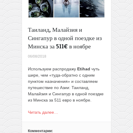
в
Иорданию
всего
за
54€
Таиланд, Малайзия и
туда-
Сингапур в одной поездке из
обратно
в
Минска за 511€ в ноябре
ноябре.
06/08/2018
Используем распродажу
Etihad
чуть
шире, чем «туда-обратно с одним
пунктом назначения» и составляем
путешествие по Азии: Таиланд,
Малайзия и Сингапур в одной поездке
из Минска за 511 евро в ноябре.
Читать далее…
Комментарии: