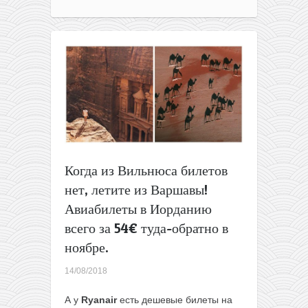
из
Киева
в
разные
города
Украины,
Европу
и
на
Ближний
Восток
от
Когда из Вильнюса билетов
17€
нет, летите из Варшавы!
туда-
обратно!
Авиабилеты в Иорданию
(апрель-
всего за 54€ туда-обратно в
август
2019)
ноябре.
14/08/2018
А у
Ryanair
есть дешевые билеты на