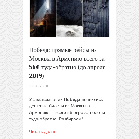
Ереван
всего
за
35€
в
одну
сторону
или
Победа: прямые рейсы из
за
Москвы в Армению всего за
87€
туда-
56€ туда-обратно (до апреля
обратно
2019)
11/10/2018
У авиакомпании
Победа
появились
дешевые билеты из Москвы в
Армению — всего 56 евро за полеты
туда-обратно. Разбираем!
Читать далее…