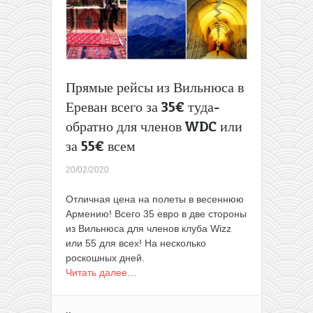
27€
туда-
обратно
для
членов
WDC
Прямые рейсы из Вильнюса в
или
Ереван всего за 35€ туда-
за
47€
обратно для членов WDC или
всем
за 55€ всем
20/02/2020
Отличная цена на полеты в весеннюю
Армению! Всего 35 евро в две стороны
из Вильнюса для членов клуба Wizz
или 55 для всех! На несколько
роскошных дней.
Читать далее…