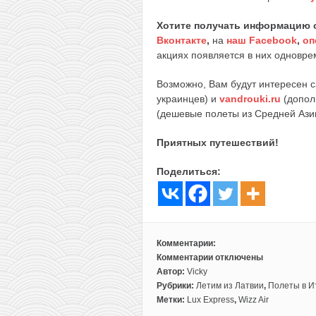
Хотите получать информацию 
Вконтакте
,
на
наш Facebook
,
оп
акциях появляется в них одноврем
Возможно, Вам будут интересен 
украинцев) и
vandrouki.ru
(допол
(дешевые полеты из Средней Ази
Приятных путешествий!
Поделиться:
Комментарии:
Комментарии
отключены
к
Автор:
Vicky
записи
Рубрики:
Летим из Латвии
,
Полеты в И
Туда
Метки:
Lux Express
,
Wizz Air
и