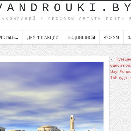
VANDROUKI.B
ИАКОМПАНИЙ И СПОСОБЫ ЛЕТАТЬ ПОЧТИ 
ЛЕТЫ В…
ДРУГИЕ АКЦИИ
ПОДПИШИСЬ!
ФОРУМ
З
←
Путешес
одной поез
Вау! Лондо
15€ туда-