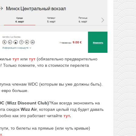
 жилье
тут
или
тут
(обязательно предварительно
! Только помните, что в стоимости перелета
тупна членам WDC (которым вы уже должны быть).
0 евро больше.
DC
(
Wizz Discount Club)
?Как всегда экономить на
рта скидок
Wizz Air
, которая целый год будет давать
робно как это работает читайте
тут
.
 пути, то билеты на прямые (или чуть кривые)
т
.