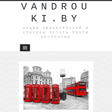
VANDROU
KI.BY
АКЦИИ АВИАКОМПАНИЙ И
СПОСОБЫ ЛЕТАТЬ ПОЧТИ
БЕСПЛАТНО
←
Туда
и
обратно:
из
Минска
в
Южную
Италию
всего от
45€