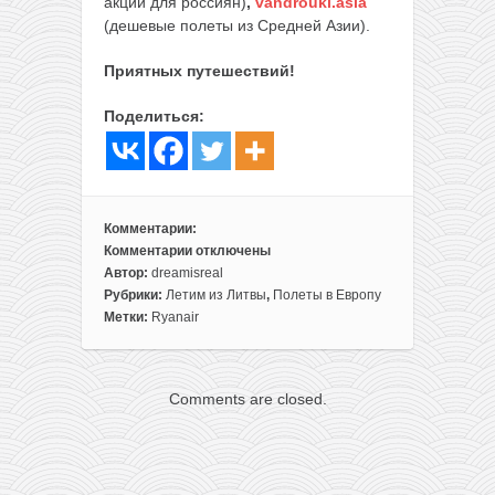
акции для россиян)
,
vandrouki.asia
(дешевые полеты из Средней Азии).
Приятных путешествий!
Поделиться:
Комментарии:
Комментарии
отключены
к
Автор:
dreamisreal
записи
Рубрики:
Летим из Литвы
,
Полеты в Европу
Вау!
Метки:
Ryanair
Лондон
всего
за
Comments are closed.
5€
в
одну
сторону
или