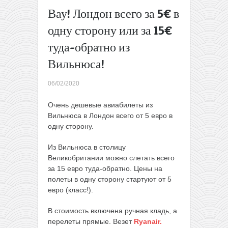
Скоростные
Вау! Лондон всего за 5€ в
поезда по
одну сторону или за 15€
Испании
всего от
туда-обратно из
10€ за
Вильнюса!
проезд!
→
06/02/2020
Очень дешевые авиабилеты из
Вильнюса в Лондон всего от 5 евро в
одну сторону.
Из Вильнюса в столицу
Великобритании можно слетать всего
за 15 евро туда-обратно. Цены на
полеты в одну сторону стартуют от 5
евро (класс!).
В стоимость включена ручная кладь, а
перелеты прямые. Везет
Ryanair.