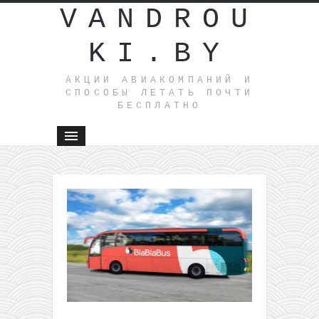
VANDROU
KI.BY
АКЦИИ АВИАКОМПАНИЙ И
СПОСОБЫ ЛЕТАТЬ ПОЧТИ
БЕСПЛАТНО
←
Прямы
рейсы из
Варшавы 
Португал
всего за
15€ в одн
сторону
членам
WDC
Готовое