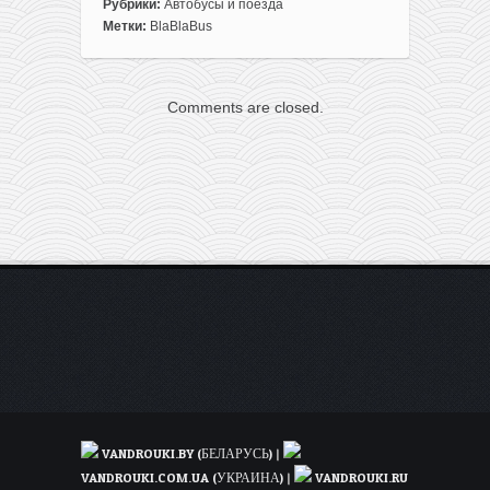
записи
Рубрики:
Автобусы и поезда
Распродажа
Метки:
BlaBlaBus
BlaBlaBus:
поездки
по
Comments are closed.
Европе
всего
от
0,99€!
VANDROUKI.BY (БЕЛАРУСЬ)
|
VANDROUKI.COM.UA (УКРАИНА)
|
VANDROUKI.RU