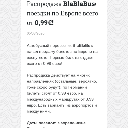
Распродажа BlaBlaBus:
путешествие
на Лазурный
поездки по Европе всего
берег:
от 0,99€!
перелеты из
Вильнюса +
05/03/2020
4 ночи в
Ницце всего
Автобусный перевозчик
BlaBlaBus
за 103€ с
начал продажу билетов по Европе на
человека
весну-лето! Первые билеты отдают
(83€ для
всего от 0,99 евро!
WDC)
→
Распродажа действует на многих
направлениях (остальные, вероятно,
тоже скоро будут): по Германии
билеты стоят от 0,99 евро, на
международных маршрутах от 3,99
евро. Есть варианты из аэропортов и
между ними.
Даты поездок:
в апреле-июне.