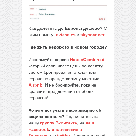
Как долететь до Европы дешево?
С
этим помогут
aviasales
и
skyscanner
.
Где жить недорого в новом городе?
Используйте сервис
HotelsCombined
,
который сравнивает цены по десятку
систем бронирования отелей или
сервис по аренде жилья у местных
Airbnb
. И не бронируйте, пока не
сравните предложения от обоих
сервисов!
Хотите получать информацию об
акциях первым?
Подпишитесь на
нашу
группу Вконтакте
,
на
наш
Facebook
,
оповещения в
Telegram
или
twitter
. Информация об