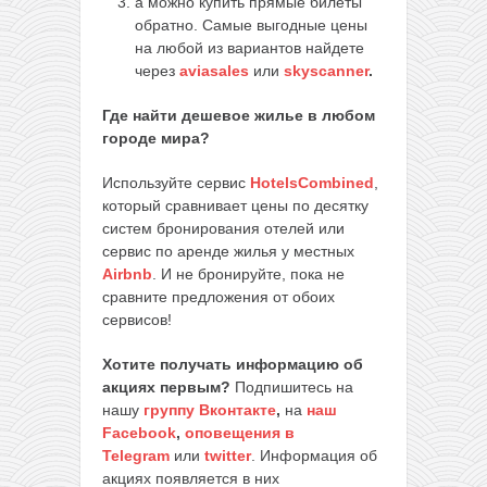
а можно купить прямые билеты
обратно. Самые выгодные цены
на любой из вариантов найдете
через
aviasales
или
skyscanner
.
Где найти дешевое жилье в любом
городе мира?
Используйте сервис
HotelsCombined
,
который сравнивает цены по десятку
систем бронирования отелей или
сервис по аренде жилья у местных
Airbnb
. И не бронируйте, пока не
сравните предложения от обоих
сервисов!
Хотите получать информацию об
акциях первым?
Подпишитесь на
нашу
группу Вконтакте
,
на
наш
Facebook
,
оповещения в
Telegram
или
twitter
. Информация об
акциях появляется в них