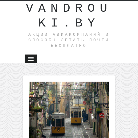
VANDROU
KI.BY
АКЦИИ АВИАКОМПАНИЙ И
СПОСОБЫ ЛЕТАТЬ ПОЧТИ
БЕСПЛАТНО
←
Прямые
рейсы из
Вильнюс
в Ереван
всего за
27€ туда-
обратно
для
членов