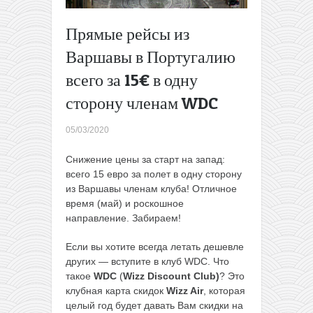
WDC или
за 47€
Прямые рейсы из
всем
Варшавы в Португалию
Распродажа
BlaBlaBus:
всего за 15€ в одну
поездки по
сторону членам WDC
Европе
всего от
0,99€!
→
05/03/2020
Снижение цены за старт на запад:
всего 15 евро за полет в одну сторону
из Варшавы членам клуба! Отличное
время (май) и роскошное
направление. Забираем!
Если вы хотите всегда летать дешевле
других — вступите в клуб WDC. Что
такое
WDC
(
Wizz Discount Club)
? Это
клубная карта скидок
Wizz Air
, которая
целый год будет давать Вам скидки на