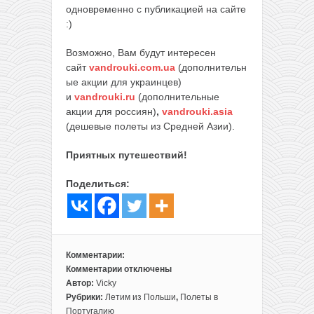
одновременно с публикацией на сайте
:)
Возможно, Вам будут интересен
сайт
vandrouki.com.ua
(дополнительн
ые акции для украинцев)
и
vandrouki.ru
(дополнительные
акции для россиян)
,
vandrouki.asia
(дешевые полеты из Средней Азии).
Приятных путешествий!
Поделиться:
Комментарии:
Комментарии
отключены
к
Автор:
Vicky
записи
Рубрики:
Летим из Польши
,
Полеты в
Прямые
Португалию