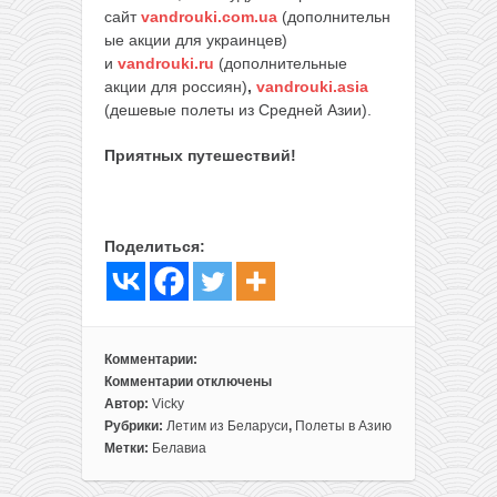
сайт
vandrouki.com.ua
(дополнительн
ые акции для украинцев)
и
vandrouki.ru
(дополнительные
акции для россиян)
,
vandrouki.asia
(дешевые полеты из Средней Азии).
Приятных путешествий!
Поделиться:
Комментарии:
Комментарии
отключены
к
Автор:
Vicky
записи
Рубрики:
Летим из Беларуси
,
Полеты в Азию
Без
Метки:
Белавиа
виз!
Подборка