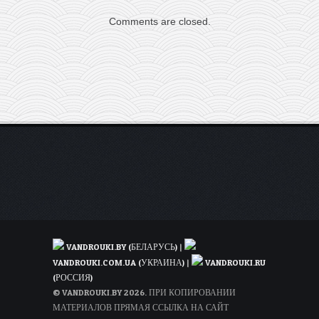
всех
Comments are closed.
актуальных
билетов
Белавиа
со
скидкой
75%
VANDROUKI.BY (БЕЛАРУСЬ)
|
VANDROUKI.COM.UA (УКРАИНА)
|
VANDROUKI.RU
(РОССИЯ)
© VANDROUKI.BY 2026. ПРИ КОПИРОВАНИИ
МАТЕРИАЛОВ ПРЯМАЯ ССЫЛКА НА САЙТ