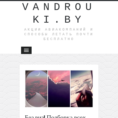
VANDROU
KI.BY
АКЦИИ АВИАКОМПАНИЙ И
СПОСОБЫ ЛЕТАТЬ ПОЧТИ
БЕСПЛАТНО
←
Без виз
Готовое
путешест
в экзотику
перелеты
Москвы +
ночей на
Лангкави
всего за
Без виз! Подборка всех
401€ с