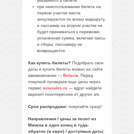
указанного в билете.
при неиспользовании билета на
первом участке места
аннулируются по всему маршруту,
и пассажир на втором участке не
будет приниматься к перевозке,
уплаченная сумма, включая таксы
и сборы, пассажиру не
возвращается.
Как купить билеты?
Подобрать свои
даты и купить билеты можно на сайте
авиакомпании —
Belavia
. Перед
покупкой проверьте еще цены через
сервис
aviasales.ru
— вдруг найдете
вариант поинтереснее от других а/к.
Срок распродажи:
покупайте сразу!
Направления / цены за полет из
Минска
в один конец и туда-
обратно (в евро) / доступные даты: