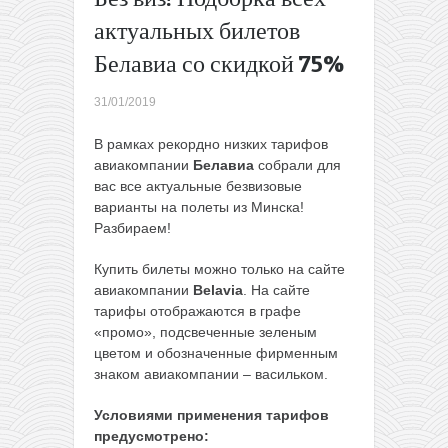
человека!
актуальных билетов
Хорошие
Белавиа со скидкой 75%
цены!
Полеты
из
31/01/2019
Минска
на Кубу и
В рамках рекордно низких тарифов
в
авиакомпании
Белавиа
собрали для
Бразилию
вас все актуальные безвизовые
всего от
варианты на полеты из Минска!
494€
Разбираем!
туда-
Купить билеты можно только на сайте
обратно
авиакомпании
Belavia
. На сайте
→
тарифы отображаются в графе
«промо», подсвеченные зеленым
цветом и обозначенные фирменным
знаком авиакомпании – васильком.
Условиями применения тарифов
предусмотрено: